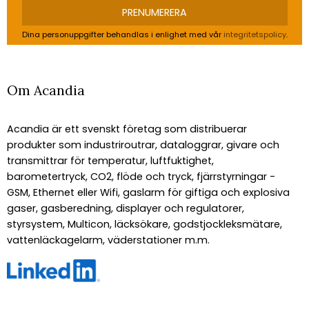
PRENUMERERA
Dina personuppgifter behandlas i enlighet med vår
integritetspolicy
.
Om Acandia
Acandia är ett svenskt företag som distribuerar
produkter som industriroutrar, dataloggrar, givare och
transmittrar för temperatur, luftfuktighet,
barometertryck, CO2, flöde och tryck, fjärrstyrningar -
GSM, Ethernet eller Wifi, gaslarm för giftiga och explosiva
gaser, gasberedning, displayer och regulatorer,
styrsystem, Multicon, läcksökare, godstjockleksmätare,
vattenläckagelarm, väderstationer m.m.