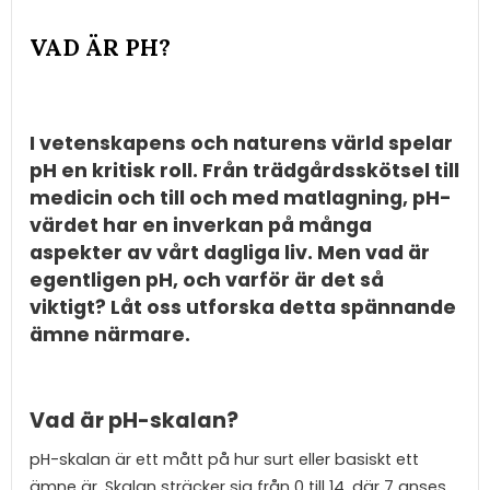
VAD ÄR PH?
I vetenskapens och naturens värld spelar
pH en kritisk roll. Från trädgårdsskötsel till
medicin och till och med matlagning, pH-
värdet har en inverkan på många
aspekter av vårt dagliga liv. Men vad är
egentligen pH, och varför är det så
viktigt? Låt oss utforska detta spännande
ämne närmare.
Vad är pH-skalan?
pH-skalan är ett mått på hur surt eller basiskt ett
ämne är. Skalan sträcker sig från 0 till 14, där 7 anses