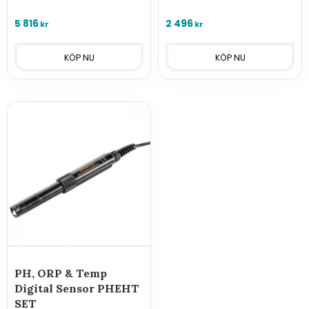
5 816
2 496
kr
kr
PH, ORP & Temp
Digital Sensor PHEHT
SET