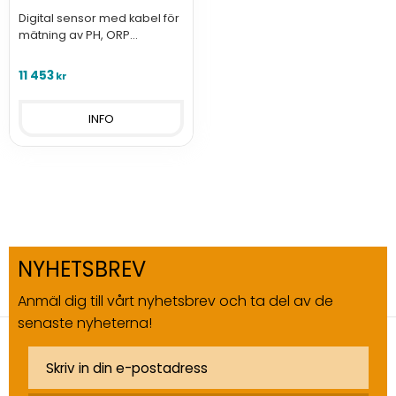
Digital sensor med kabel för
mätning av PH, ORP
(Oxidation Reduction
Potential) och temperatur i
11 453
kr
vatten.
INFO
NYHETSBREV
Anmäl dig till vårt nyhetsbrev och ta del av de
senaste nyheterna!