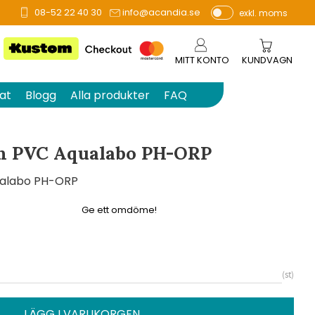
08-52 22 40 30
info@acandia.se
exkl. moms
å 0 betyg.
P
ri
s
MITT KONTO
KUNDVAGN
e
r
at
Blogg
Alla produkter
FAQ
vi
s
a
on PVC Aqualabo PH-ORP
s
qualabo PH-ORP
Ge ett omdöme!
st