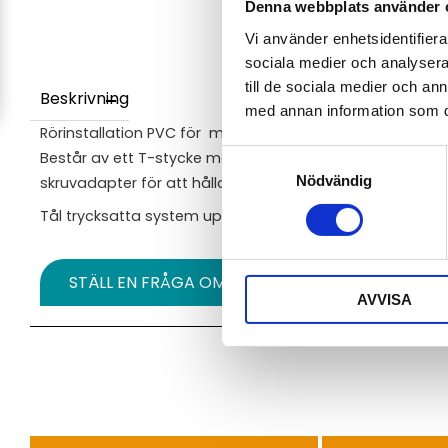
Denna webbplats använder 
Vi använder enhetsidentifierar
sociala medier och analysera 
till de sociala medier och a
Beskrivning
med annan information som du 
Rörinstallation PVC för montering av Aqualabo sensorer
Består av ett T-stycke mad antingen 45-grader eller 90
Samtyckesval
Nödvändig
skruvadapter för att hålla sensorn.
Tål trycksatta system upp till 5 bar.
STÄLL EN FRÅGA OM PRODUKTEN
AVVISA