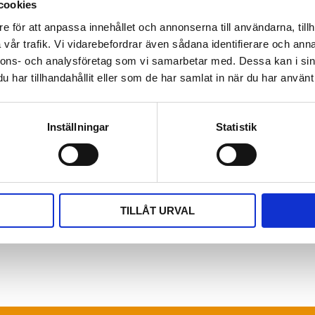
uk_3_dup4hh8b1.pdf
cookies
e för att anpassa innehållet och annonserna till användarna, tillh
Visa alla produkter från
vår trafik. Vi vidarebefordrar även sådana identifierare och anna
nnons- och analysföretag som vi samarbetar med. Dessa kan i sin
Omdömen
har tillhandahållit eller som de har samlat in när du har använt 
.
Du
-graders vinkel samt
Inställningar
Statistik
TILLÅT URVAL
Bli den första att läm