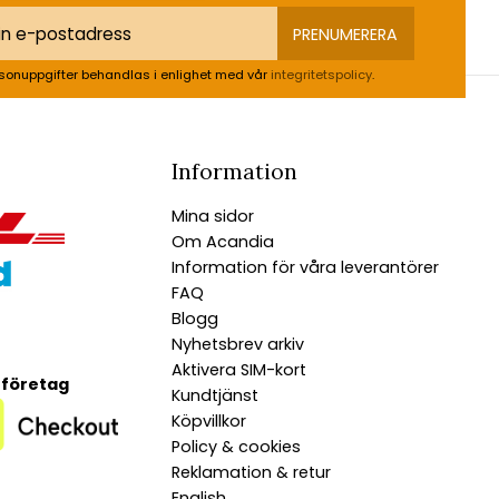
PRENUMERERA
sonuppgifter behandlas i enlighet med vår
integritetspolicy
.
Information
Mina sidor
Om Acandia
Information för våra leverantörer
FAQ
Blogg
Nyhetsbrev arkiv
Aktivera SIM-kort
 företag
Kundtjänst
Köpvillkor
Policy & cookies
Reklamation & retur
English