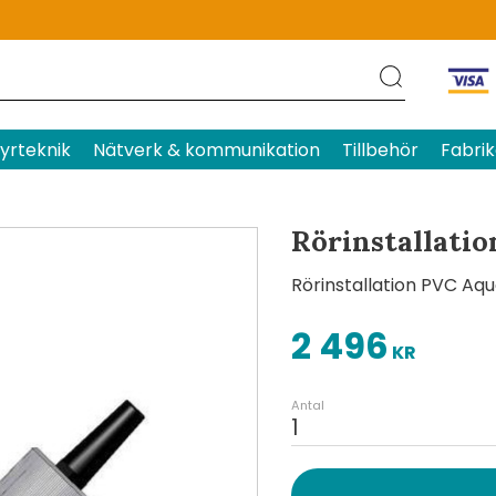
Produktens betyg
Baserat p
yrteknik
Nätverk & kommunikation
Tillbehör
Fabrik
Rörinstallati
Rörinstallation PVC A
2 496
KR
Antal