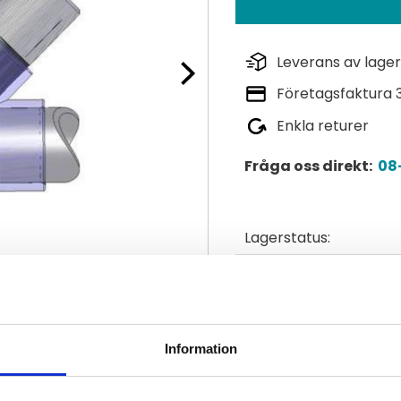
Leverans av lager
Företagsfaktura 
Enkla returer
Fråga oss direkt:
08-
Lagerstatus
Artikelnr
Tillverkare
Information
Dokument
accessoires-digisens