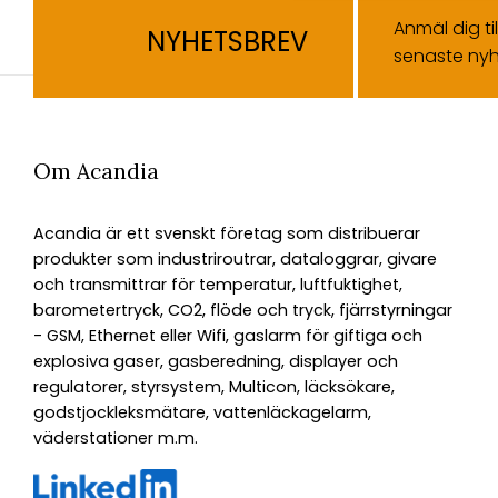
Anmäl dig ti
NYHETSBREV
senaste nyh
Om Acandia
Acandia är ett svenskt företag som distribuerar
produkter som industriroutrar, dataloggrar, givare
och transmittrar för temperatur, luftfuktighet,
barometertryck, CO2, flöde och tryck, fjärrstyrningar
- GSM, Ethernet eller Wifi, gaslarm för giftiga och
explosiva gaser, gasberedning, displayer och
regulatorer, styrsystem, Multicon, läcksökare,
godstjockleksmätare, vattenläckagelarm,
väderstationer m.m.