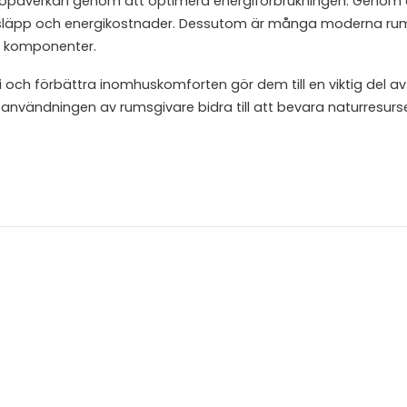
iljöpåverkan genom att optimera energiförbrukningen. Genom a
tsläpp och energikostnader. Dessutom är många moderna ru
va komponenter.
ch förbättra inomhuskomforten gör dem till en viktig del av
 användningen av rumsgivare bidra till att bevara naturresurs