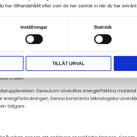
brukningen och spara pengar på uppvärmnings- och kylkostn
har tillhandahållit eller som de har samlat in när du har använt 
överkylning, vilket kan påverka din komfort och hälsa negativ
erade är användningen av rumsgivare ett viktigt steg mot att m
Inställningar
Statistik
ar revolutionerat hur vi reglerar inomhusklimatet. Avancera
TILLÅT URVAL
npassning baserat på individuella preferenser. AI-drivna rumsg
rkontrollen.
rupplevelsen. Dessutom utvecklas energieffektiva material
r energiförbrukningen. Denna konstanta teknologiska utveckli
n tidigare.