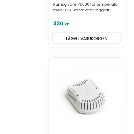
Rumsgivare Pt1000 för temperatur
med ELKA-kontakt för loggrar i
serie U, S och R. samt Sigfox-
moduler.
330
kr