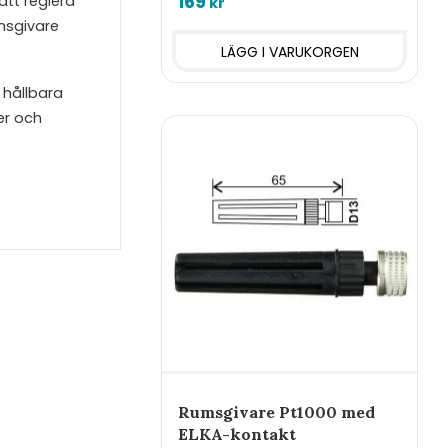
169
tt reglera
kr
msgivare
 hållbara
er och
Rumsgivare Pt1000 med
ELKA-kontakt