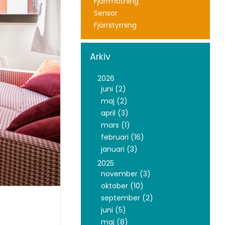
Fjärrmätning
Sensor
Fjärrstyrning
Arkiv
2026
juni (2)
maj (2)
april (3)
mars (1)
februari (16)
januari (3)
2025
november (3)
oktober (10)
september (2)
juni (5)
maj (8)