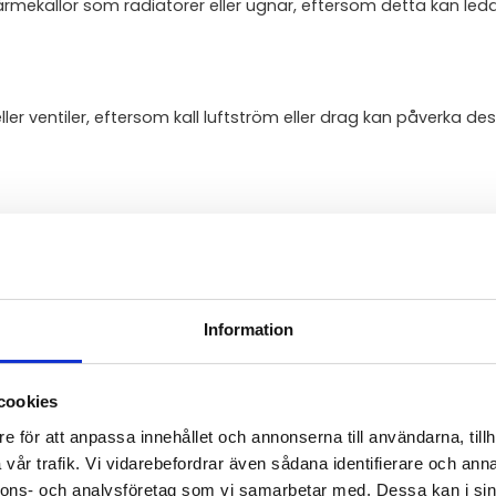
 värmekällor som radiatorer eller ugnar, eftersom detta kan leda 
ler ventiler, eftersom kall luftström eller drag kan påverka de
för att säkerställa en jämn temperaturmätning. Om det är ett
ör att övervaka olika områden.
Information
 runt rumsgivaren, som möbler eller gardiner, eftersom detta k
cookies
e för att anpassa innehållet och annonserna till användarna, tillh
vår trafik. Vi vidarebefordrar även sådana identifierare och anna
 bekväm och energieffektiv inomhusmiljö. Genom att reglera 
nnons- och analysföretag som vi samarbetar med. Dessa kan i sin