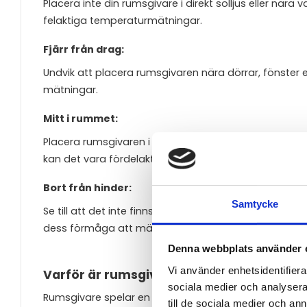
Placera inte din rumsgivare i direkt solljus eller nära
felaktiga temperaturmätningar.
Fjärr från drag:
Undvik att placera rumsgivaren nära dörrar, fönster el
mätningar.
Mitt i rummet:
Placera rumsgivaren i mitten av rummet eller zonen 
kan det vara fördelaktigt att använda flera givare f
Bort från hinder:
Samtycke
Se till att det inte finns några hinder som blockeras
dess förmåga att mäta temperaturen korrekt.
Denna webbplats använder 
Vi använder enhetsidentifierar
Varför är rumsgivare viktiga?
sociala medier och analysera 
Rumsgivare spelar en avgörande roll i att skapa en
till de sociala medier och a