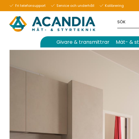
26 september 2023
Fri telefonsupport
Service och underhåll
Kalibrering
Givare & transmittrar
Mät- & st