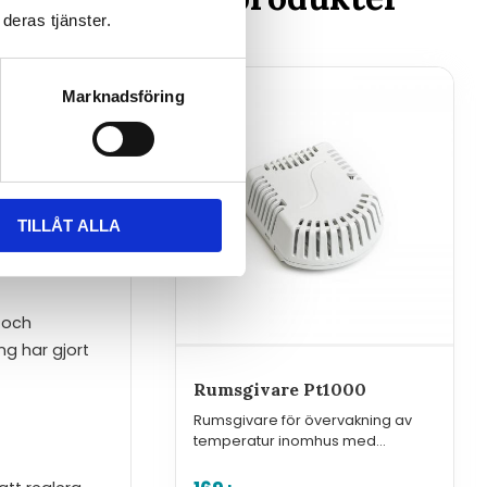
ader.
deras tjänster.
t. I en tid
inska
Marknadsföring
de sensorer
TILLÅT ALLA
ivare kan nu
 och
ng har gjort
Rumsgivare Pt1000
Rumsgivare för övervakning av
temperatur inomhus med
sensorelement typ Pt1000.