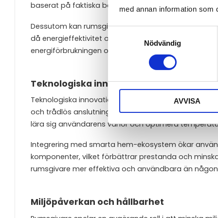
baserat på faktiska behov kan du minska energiför
med annan information som du 
Dessutom kan rumsgivare förhindra övervärmning eller 
Samtyckesval
då energieffektivitet och hållbarhet är högt priorit
Nödvändig
energiförbrukningen och minska klimatpåverkan.
Teknologiska innovationer
Teknologiska innovationer inom rumsgivarbranschen h
AVVISA
och trådlös anslutning möjliggör fjärrstyrning och a
lära sig användarens vanor och optimera temperatu
Integrering med smarta hem-ekosystem ökar använda
komponenter, vilket förbättrar prestanda och minska
rumsgivare mer effektiva och användbara än någonsi
Miljöpåverkan och hållbarhet