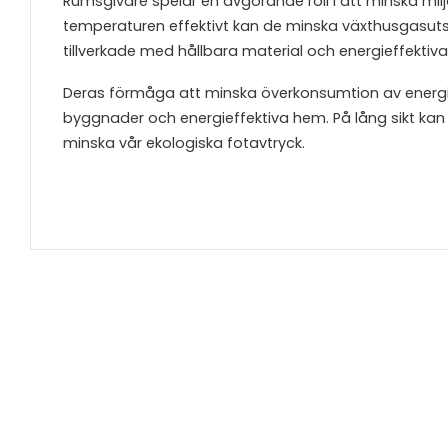
Rumsgivare spelar en avgörande roll i att minska m
temperaturen effektivt kan de minska växthusgasu
tillverkade med hållbara material och energieffekti
Deras förmåga att minska överkonsumtion av energi o
byggnader och energieffektiva hem. På lång sikt kan
minska vår ekologiska fotavtryck.