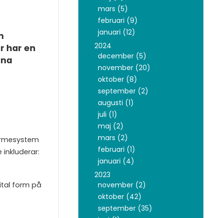
mars (5)
februari (9)
januari (12)
m
2024
r har en
december (5)
nna
november (20)
oktober (8)
september (2)
augusti (1)
juli (1)
maj (2)
mars (2)
värmesystem
februari (1)
 inkluderar:
januari (4)
2023
ital form på
november (2)
oktober (42)
september (35)