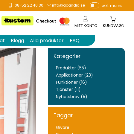
08-52 22 40 30
info@acandia.se
exkl. moms
P
ri
s
MITT KONTO
KUNDVAGN
e
r
at
Blogg
Alla produkter
FAQ
vi
s
Kategorier
a
s
Produkter (55)
Applikationer (23)
Funktioner (16)
Tjänster (11)
Nyhetsbrev (5)
Taggar
Givare