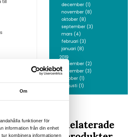
till
december (1)
november (8)
oktober (8)
september (3)
ss
mars (4)
februari (3)
januari (8)
2019
 större rum
december (2)
november (3)
oktober (1)
augusti (1)
Om
an påverka
andahålla funktioner för
Relaterade
n information från din enhet
temperaturen
produkter
 tur kombinera informationen