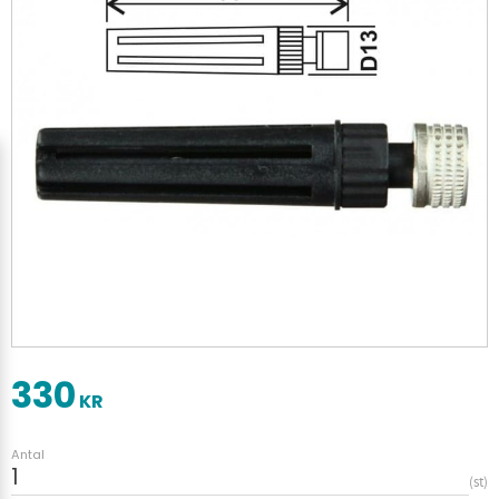
330
KR
Antal
st