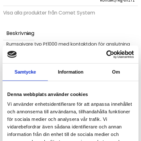
kontakt/reg-sn171
Visa alla produkter från Comet System
Beskrivning
Rumsgivare typ Pt1000 med kontaktdon för anslutning
till Comet dataloggrar i serie U, S och R samt Comet
Sigfox-moduler.
Sensor: L65 mm x D13 mm (se bild)
Samtycke
Information
Om
Mätområde: -30...+80°C
Denna webbplats använder cookies
STÄLL EN FRÅGA OM PRODUKTEN
Vi använder enhetsidentifierare för att anpassa innehållet
och annonserna till användarna, tillhandahålla funktioner
för sociala medier och analysera vår trafik. Vi
vidarebefordrar även sådana identifierare och annan
Omdömen
information från din enhet till de sociala medier och