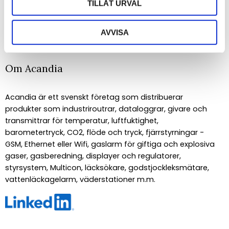
TILLÅT URVAL
PRENUMERERA
Dina personuppgifter behandlas i enlighet med vår
integritetspolicy
.
AVVISA
Om Acandia
Acandia är ett svenskt företag som distribuerar
produkter som industriroutrar, dataloggrar, givare och
transmittrar för temperatur, luftfuktighet,
barometertryck, CO2, flöde och tryck, fjärrstyrningar -
GSM, Ethernet eller Wifi, gaslarm för giftiga och explosiva
gaser, gasberedning, displayer och regulatorer,
styrsystem, Multicon, läcksökare, godstjockleksmätare,
vattenläckagelarm, väderstationer m.m.