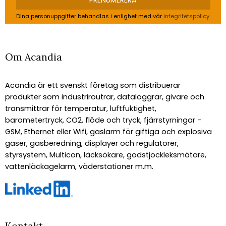
PRENUMERERA
Dina personuppgifter behandlas i enlighet med vår
integritetspolicy
.
Om Acandia
Acandia är ett svenskt företag som distribuerar
produkter som industriroutrar, dataloggrar, givare och
transmittrar för temperatur, luftfuktighet,
barometertryck, CO2, flöde och tryck, fjärrstyrningar -
GSM, Ethernet eller Wifi, gaslarm för giftiga och explosiva
gaser, gasberedning, displayer och regulatorer,
styrsystem, Multicon, läcksökare, godstjockleksmätare,
vattenläckagelarm, väderstationer m.m.
Kontakt