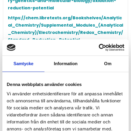
ry-genetics-and-molecular-biology/oxidation-
reduction-potential
https://chem.libretexts.org/Bookshelves/Analytic
al_Chemistry/Supplemental_Modules_(Analytical
_Chemistry)/Electrochemistry/Redox_Chemistry/
Standard_Reduction_Potential
Samtycke
Information
Om
Denna webbplats använder cookies
Kategorier
Vi använder enhetsidentifierare för att anpassa innehållet
Produkter (55)
och annonserna till användarna, tillhandahålla funktioner
Applikationer (23)
för sociala medier och analysera vår trafik. Vi
Funktioner (16)
vidarebefordrar även sådana identifierare och annan
Tjänster (11)
information från din enhet till de sociala medier och
Nyhetsbrev (5)
annons- och analysföretag som vi samarbetar med.