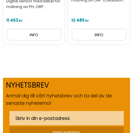
mätning av ORP (Oxidation
Digital sensor med kabel för
Reduction Potential) och
mätning av PH, ORP
temperatur i vatten.
(Oxidation Reduction
Potential) och temperatur i
11 453
12 485
kr
kr
vatten.
INFO
INFO
NYHETSBREV
Anmäl dig till vårt nyhetsbrev och ta del av de
senaste nyheterna!