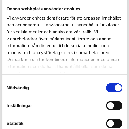
Strömförsörjning och energiförbrukning
Denna webbplats använder cookies
Vi använder enhetsidentifierare för att anpassa innehållet
Driftspänning: 5 till 12 volt
och annonserna till användarna, tillhandahålla funktioner
Effektförbrukning:
för sociala medier och analysera vår trafik. Vi
Standby: 25 µA
vidarebefordrar även sådana identifierare och annan
Genomsnittlig förbrukning RS485 (1
information från din enhet till de sociala medier och
mätning/sek): 20 mA
annons- och analysföretag som vi samarbetar med.
Pulsström: 500 mA
Dessa kan i sin tur kombinera informationen med annan
Uppvärmningstid: 100 ms
information som du har tillhandahållit eller som de har
samlat in när du har använt deras tjänster.
Sensorens fysiska egenskaper
Samtyckesval
Dimensioner:
Nödvändig
Monterad sensor (exklusive
kabelgenomföring): 262 mm
Inställningar
Total längd inklusive kabelgenomföring: 324
mm
Vikt: 350 g (inklusive kabel)
Statistik