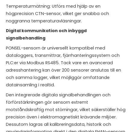
Temperaturmätning: Utförs med hjälp av en
högprecision CTN-sensor, vilket ger snabba och
noggranna temperaturavläsningar.
Digital kommunikation och inbyggd
signalbehandling
PONSEL-sensorn är universellt kompatibel med
dataloggers, transmittrar, fjärrhanteringssystem och
PLC:er via Modbus RS485. Tack vare en avancerad
adresshantering kan över 200 sensorer anslutas till en
och samma logger, vilket möjliggör omfattande
datainsamling i realtid.
Den integrerade digitala signalbehandlingen och
förförstärkningen gör sensorn extremt
motståndskraftig mot störningar, vilket säkerställer hög
precision även i elektromagnetiskt krävande miljöer.
Dessutom lagras all kalibreringsdata, historik och
användarinformation direkt i den digitala EHAN-sensorn,