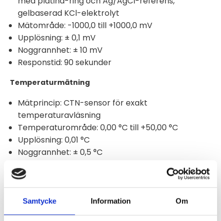
med platina-ring och Ag/AgCl-referens,
gelbaserad KCl-elektrolyt
Mätområde: -1000,0 till +1000,0 mV
Upplösning: ± 0,1 mV
Noggrannhet: ± 10 mV
Responstid: 90 sekunder
Temperaturmätning
Mätprincip: CTN-sensor för exakt
temperaturavläsning
Temperaturområde: 0,00 °C till +50,00 °C
Upplösning: 0,01 °C
Noggrannhet: ± 0,5 °C
Lagringstemperatur: 0 °C till +60 °C
Skyddsklass: IP68 för långvarig nedsänkning
Mätsignal: Standard Modbus RS-485 och SDI-12
för flexibel integrering
Samtycke
Information
Om
Mätuppdatering: < 1 sekund