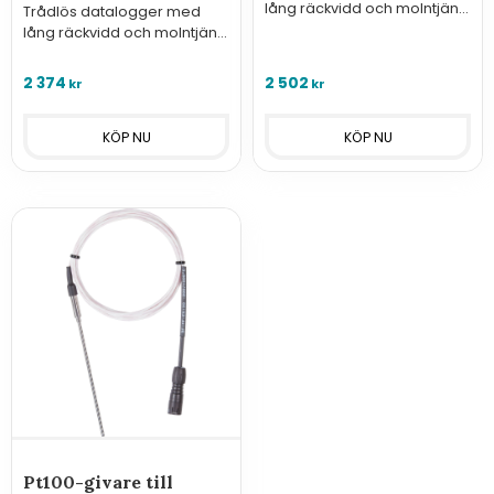
lång räckvidd och molntjänst
Trådlös datalogger med
från SenseAnywhere för
lång räckvidd och molntjänst
övervakning av temperatur
från SenseAnywhere för
eller andra analoga signaler
övervakning av temperatur,
2 374
2 502
kr
kr
och rörelse.
dörrkontakt och rörelse.
Pt100-givare till