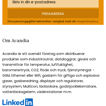
PRENUMERERA
Dina personuppgifter behandlas i enlighet med vår
integritetspolicy
.
Om Acandia
Acandia är ett svenskt företag som distribuerar
produkter som industriroutrar, dataloggrar, givare och
transmittrar för temperatur, luftfuktighet,
barometertryck, CO2, flöde och tryck, fjärrstyrningar -
GSM, Ethernet eller Wifi, gaslarm för giftiga och explosiva
gaser, gasberedning, displayer och regulatorer,
styrsystem, Multicon, läcksökare, godstjockleksmätare,
vattenläckagelarm, väderstationer m.m.