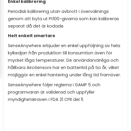
Enkel kalibrering
Periodisk kalibrering utan avbrott i övervaknings
genom att byta ut Pt100-givarna som kan kalibreras
separat då det är kodade.
Helt enkelt smartare
SenseAnywhere erbjuder en enkel uppföljning av hela
kylkedjan från produktion till konsumtion även för
mycket låga temperaturer. De användarvänliga och
hållbara AiroSensors har en batteritid på tio år, vilket
möjliggör en enkel hantering under lång tid framöver.
SenseAnywhere följer reglerna i GAMP 5 och
programvaran är validerad och uppfyller
myndighetskraven i FDA 21 CFR del 11.