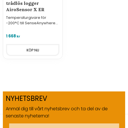
trådlös logger
AiroSensor X ER
Temperaturgivare för
-200°C till SenseAnywhere
trådlös temperaturlogger
AiroSensor ER X.
1 668
kr
NYHETSBREV
Anmäl dig till vårt nyhetsbrev och ta del av de
senaste nyheterna!