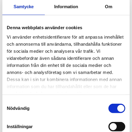
oktober (8)
Samtycke
Information
Om
september (3)
mars (4)
februari (3)
Denna webbplats använder cookies
januari (8)
Vi använder enhetsidentifierare för att anpassa innehållet
2019
och annonserna till användarna, tillhandahålla funktioner
december (2)
för sociala medier och analysera vår trafik. Vi
november (3)
vidarebefordrar även sådana identifierare och annan
oktober (1)
information från din enhet till de sociala medier och
augusti (1)
annons- och analysföretag som vi samarbetar med.
Dessa kan i sin tur kombinera informationen med annan
information som du har tillhandahållit eller som de har
samlat in när du har använt deras tjänster.
Relaterade produkter
Samtyckesval
Nödvändig
Inställningar