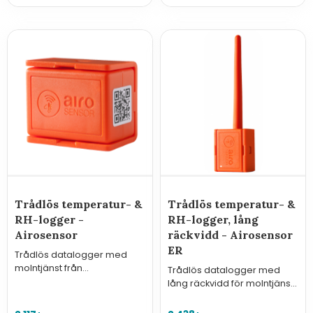
Trådlös temperatur- &
Trådlös temperatur- &
RH-logger -
RH-logger, lång
Airosensor
räckvidd - Airosensor
ER
Trådlös datalogger med
molntjänst från
Trådlös datalogger med
SenseAnywhere för
lång räckvidd för molntjänst
övervakning av temperatur,
från SenseAnywhere för
luftfuktighet och rörelse.
övervakning av temperatur,