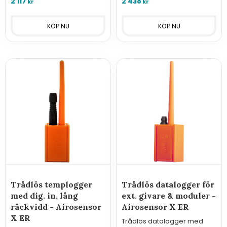
2 117
2 438
kr
kr
luftfuktighet och rörelse.
Trådlös templogger
Trådlös datalogger för
med dig. in, lång
ext. givare & moduler -
räckvidd - Airosensor
Airosensor X ER
X ER
Trådlös datalogger med