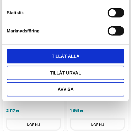
Statistik
Marknadsföring
TILLÅT ALLA
Trådlös
Trådlös
temperaturlogger lång
temperaturlogger -
TILLÅT URVAL
räckvidd - Airosensor
Airosensor T
T ER
Trådlös datalogger med
AVVISA
molntjänst från
Trådlös datalogger med
SenseAnywhere för
lång räckvidd och molntjänst
övervakning av temperatur
från SenseAnywhere för
och rörelse.
övervakning av temperatur
2 117
1 861
kr
kr
och rörelse.