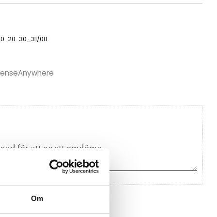
20-20-30_31/00
n SenseAnywhere
Om
na ett omdöme.