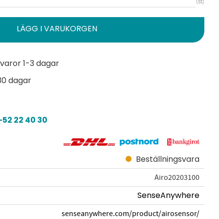
st
varor 1-3 dagar
30 dagar
52 22 40 30
Beställningsvara
Airo20203100
SenseAnywhere
senseanywhere.com/product/airosensor/