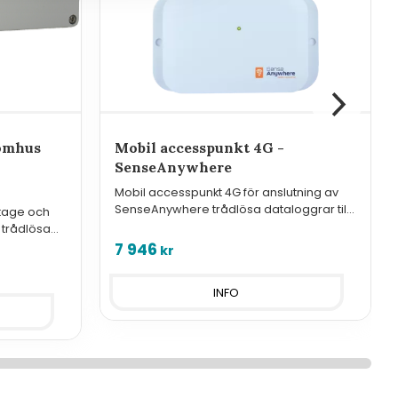
tomhus
Mobil accesspunkt 4G -
SenseAnywhere
Mobil accesspunkt 4G för anslutning av
SenseAnywhere trådlösa dataloggrar till
tage och
molntjänsten.
 trådlösa
7 946
kr
INFO