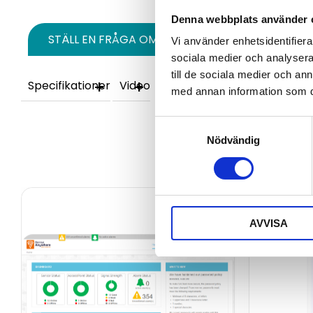
Denna webbplats använder 
STÄLL EN FRÅGA OM PRODUKTEN
Vi använder enhetsidentifierar
sociala medier och analysera 
till de sociala medier och a
Specifikationer
Video
med annan information som du 
Samtyckesval
Nödvändig
AVVISA