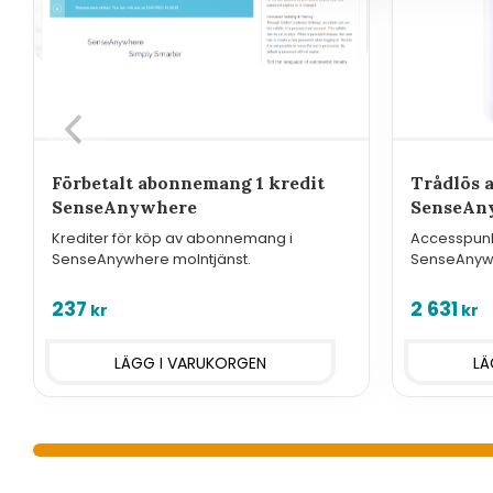
Förbetalt abonnemang 1 kredit
Trådlös 
SenseAnywhere
SenseAn
Krediter för köp av abonnemang i
Accesspunkt
SenseAnywhere molntjänst.
SenseAnywhe
molntjänste
237
2 631
kr
kr