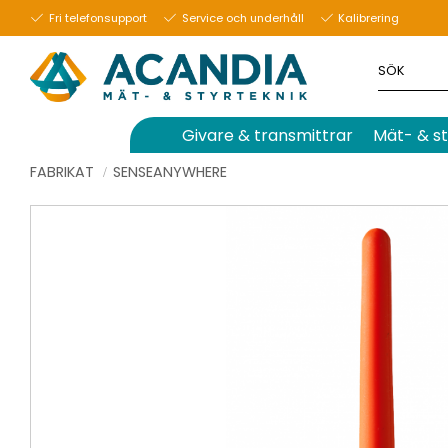
Fri telefonsupport
Service och underhåll
Kalibrering
Givare & transmittrar
Mät- & st
FABRIKAT
SENSEANYWHERE