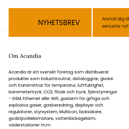
Anmäl dig ti
NYHETSBREV
senaste nyh
Om Acandia
Acandia är ett svenskt företag som distribuerar
produkter som industriroutrar, dataloggrar, givare
och transmittrar för temperatur, luftfuktighet,
barometertryck, CO2, flöde och tryck, fjärrstyrningar
- GSM, Ethernet eller Wifi, gaslarm för giftiga och
explosiva gaser, gasberedning, displayer och
regulatorer, styrsystem, Multicon, läcksökare,
godstjockleksmätare, vattenläckagelarm,
väderstationer m.m.