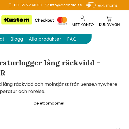
08-52 22 40 30
info@acandia.se
exkl. moms
å 0 betyg.
P
ri
s
MITT KONTO
KUNDVAGN
e
r
at
Blogg
Alla produkter
FAQ
vi
s
a
raturlogger lång räckvidd -
s
ER
d lång räckvidd och molntjänst från SenseAnywhere
peratur och rörelse.
Ge ett omdöme!