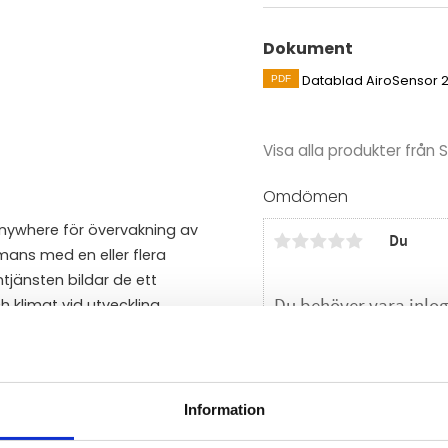
Dokument
Datablad AiroSensor 
Visa alla produkter frå
Omdömen
Anywhere för övervakning av
Du
mmans med en eller flera
jänsten bildar de ett
klimat vid utveckling,
 t.ex. livsmedel, läkemedel och
 räckvidd övervakar
Information
Bli den första att läm
ssutom känner den av om den