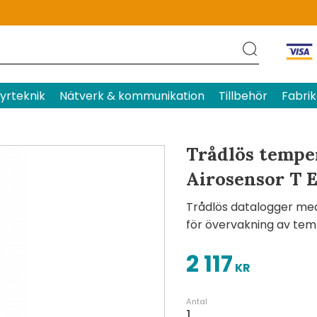
Produktens betyg
Baserat p
yrteknik
Nätverk & kommunikation
Tillbehör
Fabrik
Trådlös tempe
Airosensor T 
Trådlös datalogger me
för övervakning av tem
2 117
KR
Antal