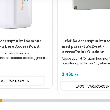
accesspunkt inomhus -
Trådlös accesspunkt u
ywhere AccessPoint
med passivt PoE-set -
AccessPoint Outdoor
 för anslutning av
re trådlösa dataloggrar till
Accesspunkt för utomhusmon
n.
anslutning av SenseAnywhere
dataloggrar till molntjänsten.
3 465
kr