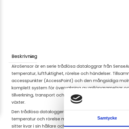
Beskrivning
AiroSensor är en serie trådlösa dataloggrar från Sense
temperatur, luftfuktighet, rörelse och händelser. Tillsa
accesspunkter (AccessPoint) och den mångsidiga molnt
komplett system för övervakning av miljöparametrar och 
tillverkning, transport och lagring av känsliga varor som
växter.
Den trådlösa dataloggern AiroSensor 20-20-31 med lång
Samtycke
temperatur och rörelse med sina interna sensorer. De
sitter kvar i sin hållare och kan larma om den flyttas.