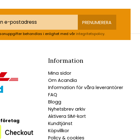
PRENUMERERA
sonuppgifter behandlas i enlighet med vår
integritetspolicy
.
Information
Mina sidor
Om Acandia
Information för våra leverantörer
FAQ
Blogg
Nyhetsbrev arkiv
Aktivera SIM-kort
 företag
Kundtjänst
Köpvillkor
Policy & cookies