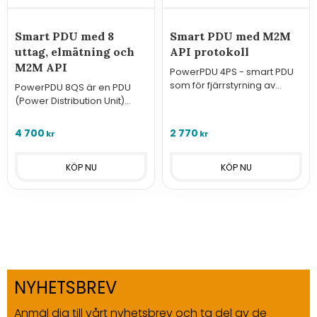
Smart PDU med 8
Smart PDU med M2M
uttag, elmätning och
API protokoll
M2M API
PowerPDU 4PS - smart PDU
som för fjärrstyrning av
PowerPDU 8QS är en PDU
utrustning. Ansluts till nätverk
(Power Distribution Unit)
med LAN och har fyra 230V-
med 8x IEC-320 uttag och
uttag.
elektrisk mätning.
4 700
2 770
kr
kr
NYHETSBREV
Anmäl dig till vårt nyhetsbrev och ta del av de