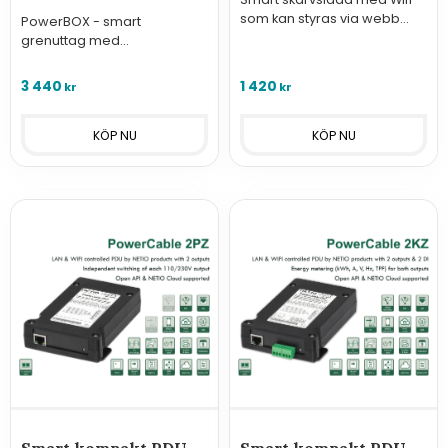
som kan styras via webb
PowerBOX - smart
alternativt något av de 10
grenuttag med
protokoll som erbjuds samt
energimätning för
mäta strömförbrukning.
fjärrstyrning och
3 440
1 420
kr
kr
övervakning av utrustning.
Ansluts till nätverk med LAN
och har 4st 230V/16A uttag.