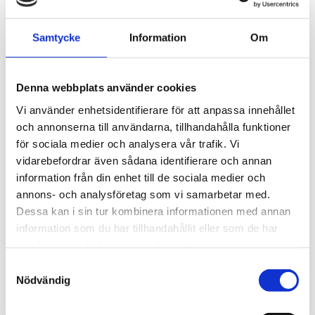
Samtycke
Information
Om
Denna webbplats använder cookies
Vi använder enhetsidentifierare för att anpassa innehållet
och annonserna till användarna, tillhandahålla funktioner
för sociala medier och analysera vår trafik. Vi
Monteringskit för
Molntjänst för
vidarebefordrar även sådana identifierare och annan
NETIO PowerBOX
fjärrstyrda grenuttag
information från din enhet till de sociala medier och
& PDU:er - NETIO
Set med konsoller för
annons- och analysföretag som vi samarbetar med.
Cloud
väggmontering av det
Dessa kan i sin tur kombinera informationen med annan
smarta grenuttaget NETIO
Voucher med krediter för
information som du har tillhandahållit eller som de har
PowerBOX.
NETIO Cloud, levereras som
samlat in när du har använt deras tjänster.
PDF via mail.
Samtyckesval
170
130
kr
kr
Nödvändig
INFO