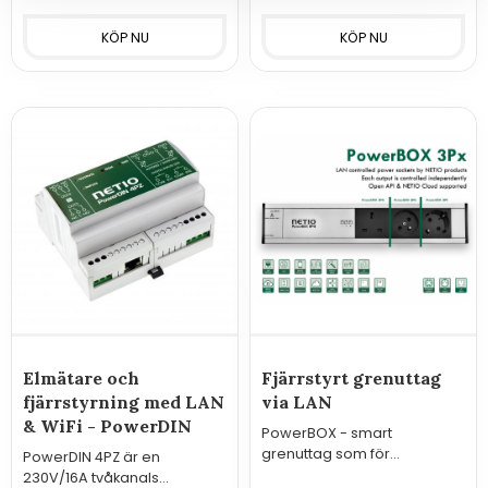
Elmätare och
Fjärrstyrt grenuttag
fjärrstyrning med LAN
via LAN
& WiFi - PowerDIN
PowerBOX - smart
grenuttag som för
PowerDIN 4PZ är en
fjärrstyrning av utrustning.
230V/16A tvåkanals