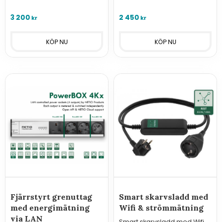
Ansluts till nätverk med LAN
elmätare och fjärrstyrning
och har tre 230V/16A uttag.
med LAN/WiFi samt in- och
3 200
2 450
kr
kr
utgångar för övervakning
och styrning.
Fjärrstyrt grenuttag
Smart skarvsladd med
med energimätning
Wifi & strömmätning
via LAN
Smart skarvsladd med Wifi