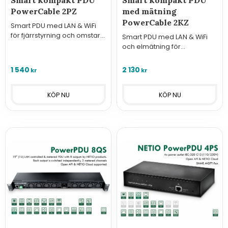
Smart kompakt PDU
Smart kompakt PDU
PowerCable 2PZ
med mätning
PowerCable 2KZ
Smart PDU med LAN & WiFi
för fjärrstyrning och omstart
Smart PDU med LAN & WiFi
av utrustning. Perfekt för
och elmätning för
montering i trånga
fjärrstyrning och omstart av
utrymmen, t.ex. bakom en
utrustning. Perfekt för
1 540
2 130
kr
kr
TV-skärm.
montering i trånga
utrymmen.