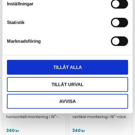
Inställningar
Statistik
Marknadsföring
TILLÅT ALLA
TILLÅT URVAL
19" monteringskit
19" monteringskit
horisontellt för NETIO
vertikalt för NETIO
AVVISA
PowerBOX
PowerBOX (kopia)
Monteringsadaptrar för
Monteringsadaptrar för
horisontell montering i 19"-
vertikal montering i 19"-rack
rack av det smarta
av det smarta grenuttaget
grenuttaget NETIO
NETIO PowerBOX.
340
340
kr
kr
PowerBOX.