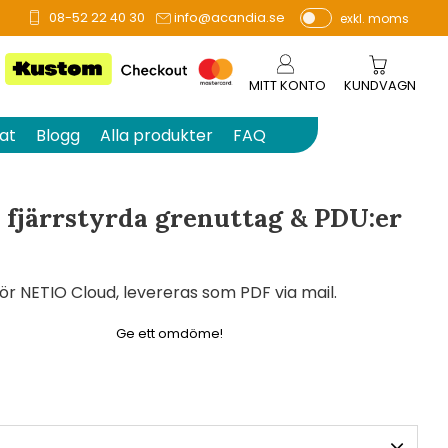
08-52 22 40 30
info@acandia.se
exkl. moms
å 0 betyg.
P
ri
s
MITT KONTO
KUNDVAGN
e
r
at
Blogg
Alla produkter
FAQ
vi
s
a
 fjärrstyrda grenuttag & PDU:er
s
r NETIO Cloud, levereras som PDF via mail.
Ge ett omdöme!