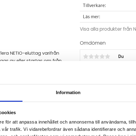
Tillverkare
Läs mer
Visa alla produkter från 
Omdömen
flera NETIO-eluttag varifrån
Du
gas av eller startas om från
nheter kan styras från ett
Information
Bli den första att läm
cookies
Video
e för att anpassa innehållet och annonserna till användarna, tillh
vår trafik. Vi vidarebefordrar även sådana identifierare och anna