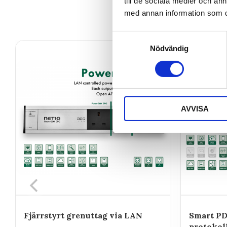
till de sociala medier och a
med annan information som du 
Samtyckesval
Nödvändig
AVVISA
Fjärrstyrt grenuttag via LAN
Smart P
protokol