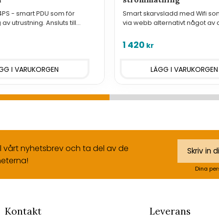
PS - smart PDU som för
Smart skarvsladd med Wifi so
 av utrustning. Ansluts till
via webb alternativt något av 
 LAN och har fyra 230V-uttag.
protokoll som erbjuds samt m
strömförbrukning.
1 420
kr
ll vårt nyhetsbrev och ta del av de
eterna!
Dina per
Kontakt
Leverans