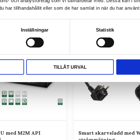
nnons- och analysföretag som vi samarbetar med. Dessa kan i sin
har tillhandahållit eller som de har samlat in när du har använt 
Inställningar
Statistik
TILLÅT URVAL
DU med M2M API
Smart skarvsladd med W
l
strömmätning