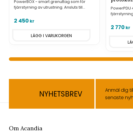
PowerBOX - smart grenuttag som för
fjärrstyrning av utrustning. Ansluts till
PowerPDU 4
nätverk med LAN och har tre 230V/16A
fjärrstyrning
uttag.
nätverk med
2 450
kr
2 770
kr
Anmäl dig ti
NYHETSBREV
senaste nyh
Om Acandia