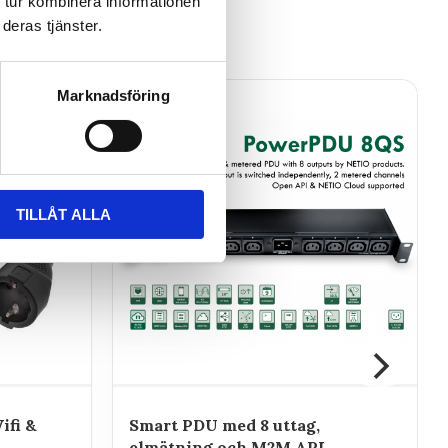
 tur kombinera informationen
deras tjänster.
Marknadsföring
TILLÅT ALLA
ifi &
Smart PDU med 8 uttag,
elmätning och M2M API