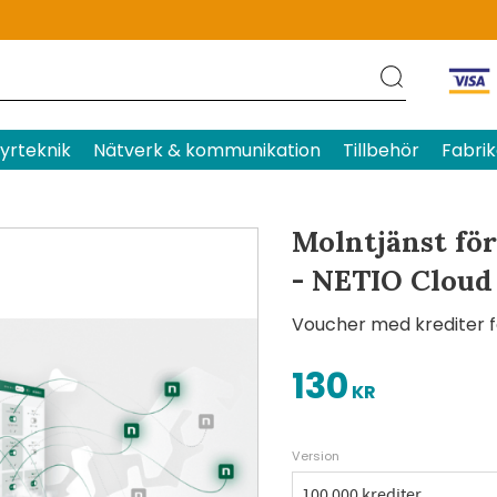
Produktens betyg
Baserat p
yrteknik
Nätverk & kommunikation
Tillbehör
Fabrik
Molntjänst för
- NETIO Cloud
Voucher med krediter fö
130
KR
Version