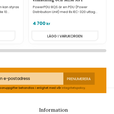
m kan styras
PowerPDU 8QS är en PDU (Power
de 10
Distribution Unit) med 8x IEC-320 uttag
äta
och elektrisk mätning.
4 700
kr
PRENUMERERA
sonuppgifter behandlas i enlighet med vår
integritetspolicy
.
Information