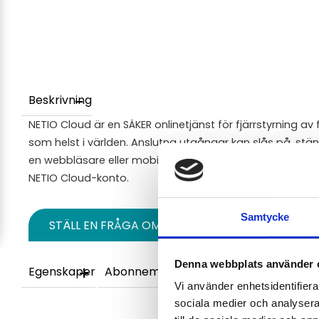
Beskrivning
NETIO Cloud är en SÄKER onlinetjänst för fjärrstyrning av 
som helst i världen. Anslutna utgångar kan slås på, stän
en webbläsare eller mobilapp. Obegränsat antal NETIO-e
NETIO Cloud-konto.
Samtycke
STÄLL EN FRÅGA OM PRODUKTEN
Denna webbplats använder 
Egenskaper
Abonnemang - Krediter
Demokonto
Vi använder enhetsidentifierar
sociala medier och analysera 