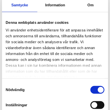
Funktioner (16)
Samtycke
Information
Om
Tjänster (11)
Nyhetsbrev (5)
Denna webbplats använder cookies
Taggar
Vi använder enhetsidentifierare för att anpassa innehållet
och annonserna till användarna, tillhandahålla funktioner
Givare
för sociala medier och analysera vår trafik. Vi
Fjärrmätning
vidarebefordrar även sådana identifierare och annan
Sensor
information från din enhet till de sociala medier och
Fjärrstyrning
annons- och analysföretag som vi samarbetar med.
Dessa kan i sin tur kombinera informationen med annan
information som du har tillhandahållit eller som de har
Arkiv
samlat in när du har använt deras tjänster.
2026
Samtyckesval
juni (2)
Nödvändig
maj (2)
april (3)
Inställningar
mars (1)