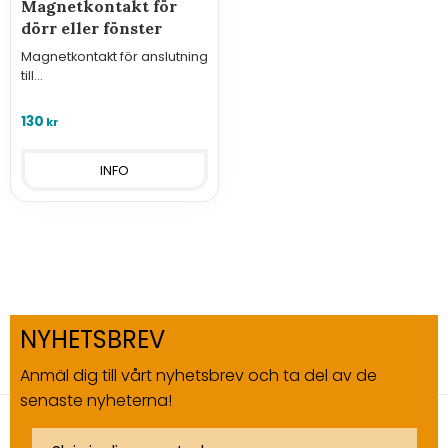
Magnetkontakt för
dörr eller fönster
Magnetkontakt för anslutning
till
övervakningssystem/regulat
orer i serien Hxx3x eller GSM-
130
kr
styrningar.
INFO
NYHETSBREV
Anmäl dig till vårt nyhetsbrev och ta del av de
senaste nyheterna!