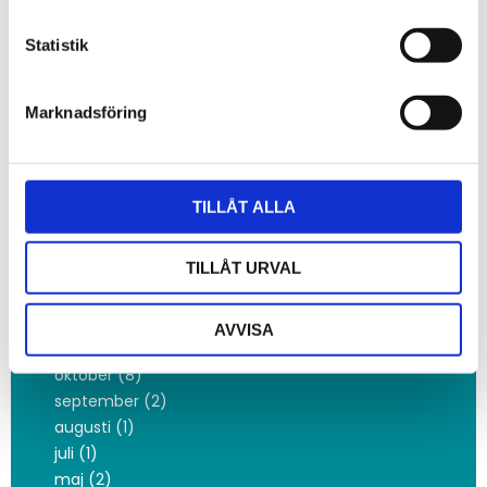
februari (16)
januari (3)
Statistik
2025
november (3)
oktober (10)
Marknadsföring
september (2)
juni (5)
maj (8)
TILLÅT ALLA
mars (5)
februari (9)
TILLÅT URVAL
januari (12)
2024
december (5)
AVVISA
november (20)
oktober (8)
september (2)
augusti (1)
juli (1)
maj (2)