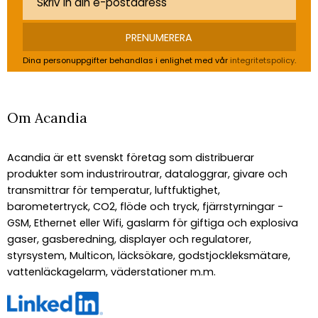
PRENUMERERA
Dina personuppgifter behandlas i enlighet med vår
integritetspolicy
.
Om Acandia
Acandia är ett svenskt företag som distribuerar
produkter som industriroutrar, dataloggrar, givare och
transmittrar för temperatur, luftfuktighet,
barometertryck, CO2, flöde och tryck, fjärrstyrningar -
GSM, Ethernet eller Wifi, gaslarm för giftiga och explosiva
gaser, gasberedning, displayer och regulatorer,
styrsystem, Multicon, läcksökare, godstjockleksmätare,
vattenläckagelarm, väderstationer m.m.