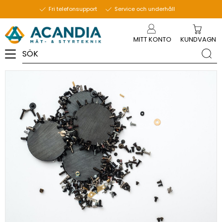
10 oktober 2023
Fri telefonsupport
Service och underhåll
Meny
MITT KONTO
KUNDVAGN