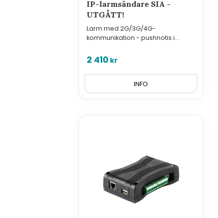
IP-larmsändare SIA -
UTGÅTT!
Larm med 2G/3G/4G-
kommunikation - pushnotis i
mobilapp, SMS, röstsamtal eller IP
kommunikation med larmserver
2 410
kr
(SIA). UTGÅTT!
INFO