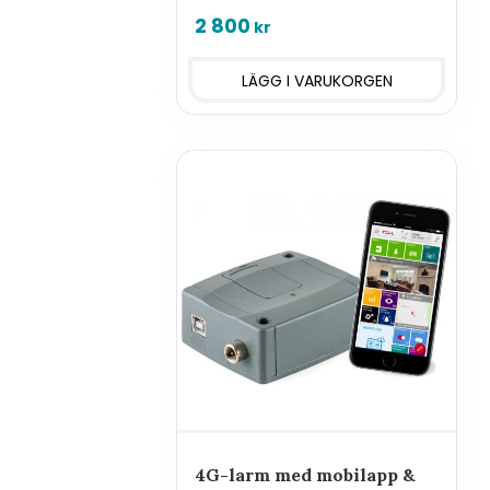
2 800
kr
4G-larm med mobilapp &