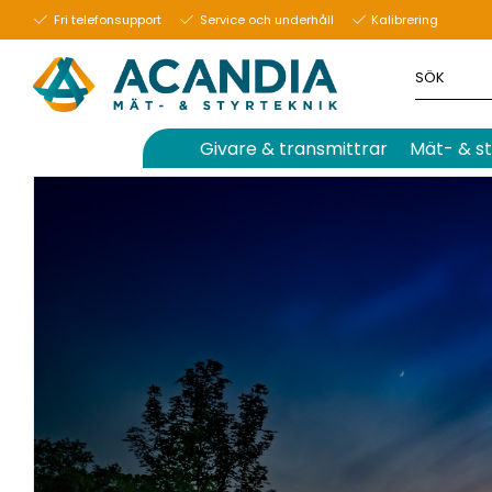
25 september 2023
Fri telefonsupport
Service och underhåll
Kalibrering
Givare & transmittrar
Mät- & st