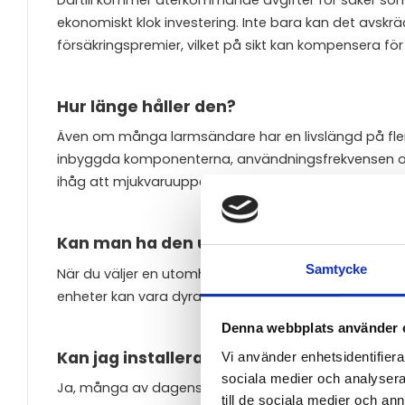
ekonomiskt klok investering. Inte bara kan det avskrä
försäkringspremier, vilket på sikt kan kompensera f
Hur länge håller den?
Även om många larmsändare har en livslängd på flera
inbyggda komponenterna, användningsfrekvensen och
ihåg att mjukvaruuppdateringar kan vara nödvändiga 
Kan man ha den utomhus?
Samtycke
När du väljer en utomhusmodell, se till att enheten ä
enheter kan vara dyrare, men de är ofta byggda för a
Denna webbplats använder 
Kan jag installera den själv?
Vi använder enhetsidentifierar
sociala medier och analysera 
Ja, många av dagens larmsändare är designade för a
till de sociala medier och a