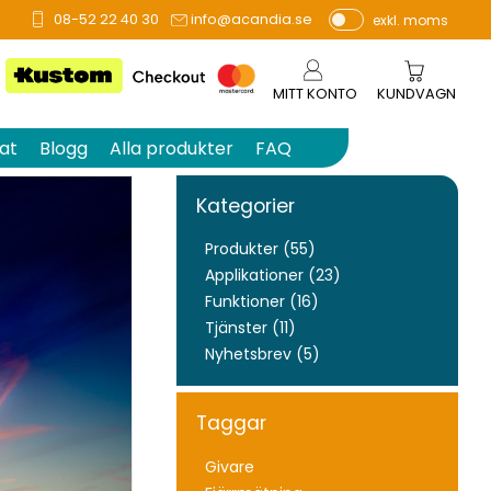
08-52 22 40 30
info@acandia.se
exkl. moms
P
ri
s
MITT KONTO
KUNDVAGN
e
r
at
Blogg
Alla produkter
FAQ
vi
s
Kategorier
a
s
Produkter (55)
Applikationer (23)
Funktioner (16)
Tjänster (11)
Nyhetsbrev (5)
Taggar
Givare