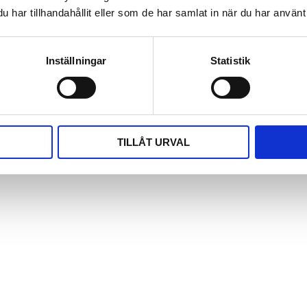
utan professionell hjälp. Men om du är osäker på processen ell
har tillhandahållit eller som de har samlat in när du har använt 
rofessionell installatör.
 du inte är tekniskt kunnig kan det vara en utmaning. Vissa sy
Inställningar
Statistik
a kan kräva professionell installation för optimal effektivitet
TILLÅT URVAL