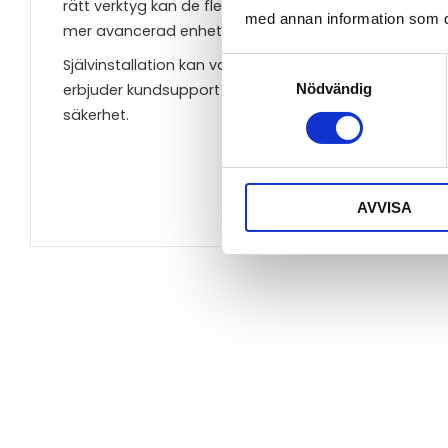
rätt verktyg kan de flesta installera en larmsändare 
med annan information som du 
mer avancerad enhet kan det vara klokt att anlita en p
Självinstallation kan vara kostnadseffektivt, men om
Samtyckesval
Nödvändig
erbjuder kundsupport för DIY-installation, medan andr
säkerhet.
AVVISA