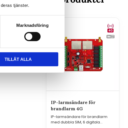
er har en
deras tjänster.
stem
Marknadsföring
 och
TILLÅT ALLA
IP-larmsändare för
brandlarm 4G
IP-larmsändare för brandlarm
med dubbla SIM, 6 digitala
larmingångar och 6 reläutgångar.