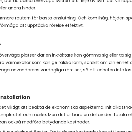
 bör du också överväga systemets "linje av syn" det vill säga, 
ller andra hinder.
rmare routern för bästa anslutning. Och kom ihåg, höjden sp
 förmåga att upptäcka rörelse effektivt.
?
verväga platser där en inkräktare kan gömma sig eller ta sig 
ra värmekällor som kan ge falska larm, särskilt om din enhet ä
äga användarens vardagliga rörelser, så att enheten inte lös
nstallation
et viktigt att beakta de ekonomiska aspekterna. Initialkostna
mplexitet och märke. Men det är bara en del av den totala e
la, kan också medföra betydande kostnader.
 övervakningstjänster. Trots dessa kostnader kan ett larm va