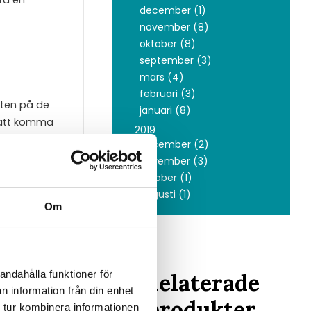
december (1)
november (8)
oktober (8)
september (3)
mars (4)
februari (3)
eten på de
januari (8)
 att komma
2019
december (2)
november (3)
oktober (1)
augusti (1)
Om
en. Dessa
andahålla funktioner för
Relaterade
n information från din enhet
anual och
produkter
 tur kombinera informationen