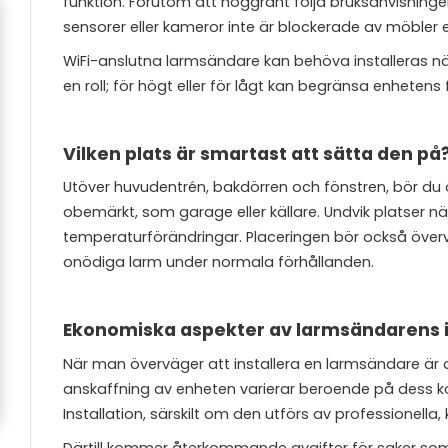
funktion. Förutom att noggrant följa bruksanvisningen,
sensorer eller kameror inte är blockerade av möbler e
WiFi-anslutna larmsändare kan behöva installeras nä
en roll; för högt eller för lågt kan begränsa enhetens
Vilken plats är smartast att sätta den på
Utöver huvudentrén, bakdörren och fönstren, bör du ö
obemärkt, som garage eller källare. Undvik platser nä
temperaturförändringar. Placeringen bör också överv
onödiga larm under normala förhållanden.
Ekonomiska aspekter av larmsändarens i
När man överväger att installera en larmsändare är d
anskaffning av enheten varierar beroende på dess ko
Installation, särskilt om den utförs av professionel
Därtill kommer återkommande avgifter för saker som