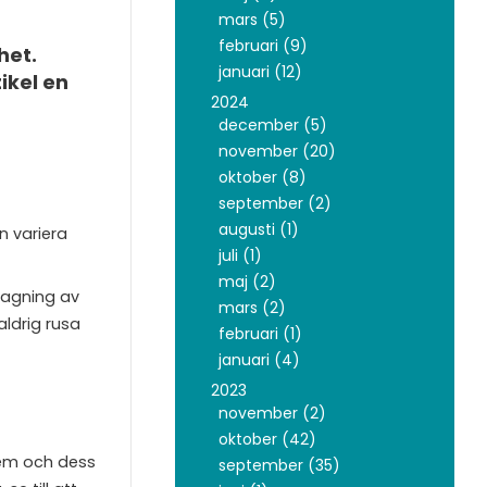
mars (5)
februari (9)
het.
januari (12)
ikel en
2024
december (5)
november (20)
oktober (8)
september (2)
augusti (1)
n variera
juli (1)
maj (2)
dragning av
mars (2)
aldrig rusa
februari (1)
januari (4)
2023
november (2)
oktober (42)
stem och dess
september (35)