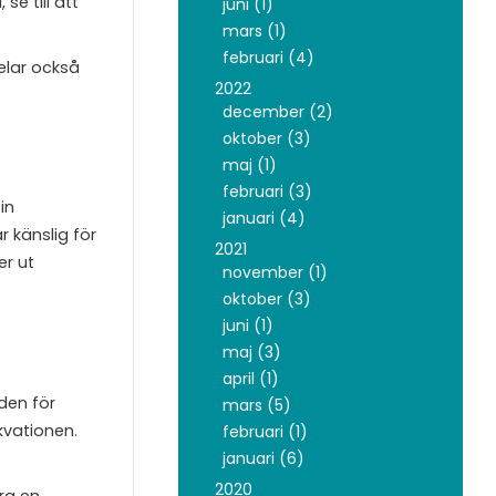
se till att
juni (1)
mars (1)
februari (4)
elar också
2022
december (2)
oktober (3)
maj (1)
februari (3)
in
januari (4)
r känslig för
2021
er ut
november (1)
oktober (3)
juni (1)
maj (3)
april (1)
den för
mars (5)
kvationen.
februari (1)
januari (6)
2020
ra en