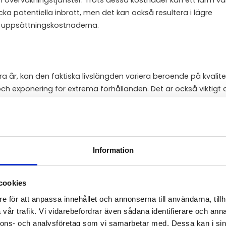
cka potentiella inbrott, men det kan också resultera i lägre
ör uppsättningskostnaderna.
 år, kan den faktiska livslängden variera beroende på kvalit
 exponering för extrema förhållanden. Det är också viktigt
över tid för att bibehålla enhetens funktion och säkerhet.
Information
r IP-klassad, vilket indikerar dess tålighet mot damm och vatt
tt tåla svåra klimatförhållanden.
cookies
e för att anpassa innehållet och annonserna till användarna, tillh
vår trafik. Vi vidarebefordrar även sådana identifierare och anna
tt vara "gör-det-själv"-vänliga. Med en tydlig instruktionsm
nnons- och analysföretag som vi samarbetar med. Dessa kan i sin