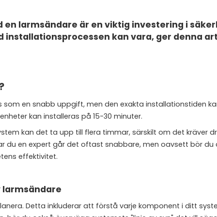
 larmsändare är en viktig investering i säker
nstallationsprocessen kan vara, ger denna art
?
som en snabb uppgift, men den exakta installationstiden ka
 enheter kan installeras på 15-30 minuter.
tem kan det ta upp till flera timmar, särskilt om det kräver 
ar du en expert går det oftast snabbare, men oavsett bör du 
ens effektivitet.
v larmsändare
 planera. Detta inkluderar att förstå varje komponent i ditt sy