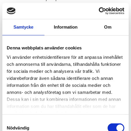
Samtycke
Information
Om
STÄLL EN FRÅGA OM PRODUKTEN
Denna webbplats använder cookies
Egenskaper
Applikationer
Specifikationer
SIM-
Vi använder enhetsidentifierare för att anpassa innehållet
kort
och annonserna till användarna, tillhandahålla funktioner
för sociala medier och analysera vår trafik. Vi
vidarebefordrar även sådana identifierare och annan
information från din enhet till de sociala medier och
Omdömen
annons- och analysföretag som vi samarbetar med.
Du
Dessa kan i sin tur kombinera informationen med annan
information som du har tillhandahållit eller som de har
samlat in när du har använt deras tjänster.
Samtyckesval
Nödvändig