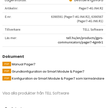
Lagerstatus
Beställningsvara
Artikelnr
Pager7-4G.IN4.R2
E-nr
6390591 (Pager7-4G.IN4.R2), 6390567
(Pager7-4G.IN6.R1)
Tillverkare
TELL Software
Läs mer
tell.hu/en/products/gprs-
communicators/pager7-4gin6r1
Dokument
Manual Pager7
Grundkonfiguration av Smart Module & Pager7
Konfiguration av Smart Module & Pager7 som larmsändare
Visa alla produkter från TELL Software