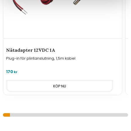
Nätadapter 12VDC 1A
Plug-in för plintanslutning, 1,5m kabel
U
170
8
kr