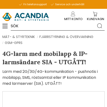
Fri telefonsupport
Service och underhåll
Meny
MITT KONTO
KUNDVAGN
MÄT- & STYRTEKNIK
FJÄRRSTYRNING & ÖVERVAKNING
GSM-GPRS
4G-larm med mobilapp & IP-
larmsändare SIA - UTGÅTT!
Larm med 2G/3G/4G-kommunikation - pushnotis i
mobilapp, SMS, röstsamtal eller IP kommunikation
med larmserver (SIA). UTGÅTT!