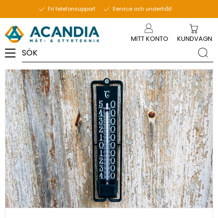
2 oktober 2023
Fri telefonsupport
Service och underhåll
Meny
MITT KONTO
KUNDVAGN