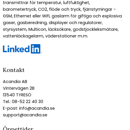
transmittrar för temperatur, luftfuktighet,
barometertryck, CO2, flöde och tryck, fjärrstyrningar -
GSM, Ethernet eller Wifi, gaslarm för giftiga och explosiva
gaser, gasberedning, displayer och regulatorer,
styrsystem, Multicon, läcksökare, godstjockleksmätare,
vattenläckagelarm, väderstationer m.m.
Kontakt
Acandia AB
Vintervägen 2B
13540 TYRESÖ
Tel.: 08-52 22 40 30
E-post:
info@acandia.se
support@acandia.se
Öppettider