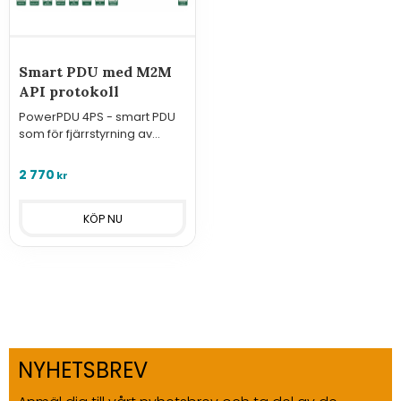
Smart PDU med M2M
API protokoll
PowerPDU 4PS - smart PDU
som för fjärrstyrning av
utrustning. Ansluts till nätverk
med LAN och har fyra 230V-
2 770
kr
uttag.
NYHETSBREV