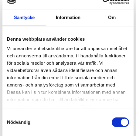
2021
november (1)
oktober (3)
Samtycke
Information
Om
juni (1)
maj (3)
april (1)
Denna webbplats använder cookies
mars (5)
Vi använder enhetsidentifierare för att anpassa innehållet
februari (1)
och annonserna till användarna, tillhandahålla funktioner
januari (6)
för sociala medier och analysera vår trafik. Vi
2020
vidarebefordrar även sådana identifierare och annan
december (1)
information från din enhet till de sociala medier och
november (8)
annons- och analysföretag som vi samarbetar med.
oktober (8)
Dessa kan i sin tur kombinera informationen med annan
september (3)
information som du har tillhandahållit eller som de har
mars (4)
samlat in när du har använt deras tjänster.
februari (3)
Samtyckesval
januari (8)
Nödvändig
2019
december (2)