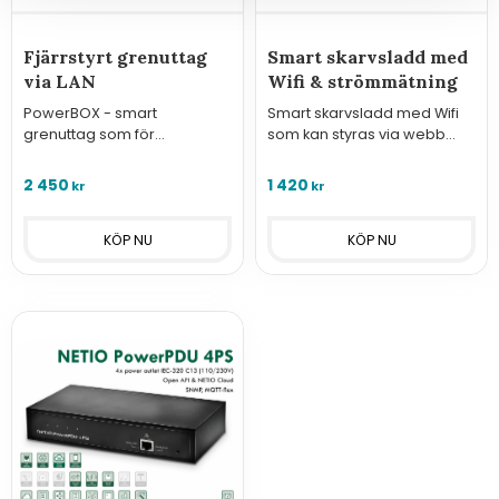
Fjärrstyrt grenuttag
Smart skarvsladd med
via LAN
Wifi & strömmätning
PowerBOX - smart
Smart skarvsladd med Wifi
grenuttag som för
som kan styras via webb
fjärrstyrning av utrustning.
alternativt något av de 10
Ansluts till nätverk med LAN
protokoll som erbjuds samt
2 450
1 420
kr
kr
och har tre 230V/16A uttag.
mäta strömförbrukning.