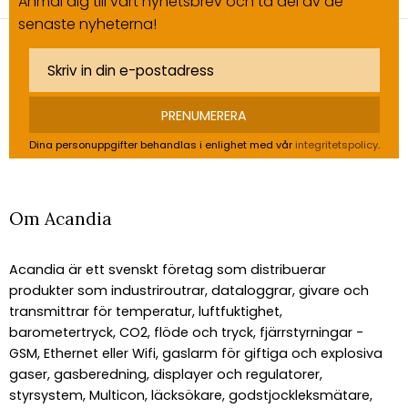
Anmäl dig till vårt nyhetsbrev och ta del av de
senaste nyheterna!
PRENUMERERA
Dina personuppgifter behandlas i enlighet med vår
integritetspolicy
.
Om Acandia
Acandia är ett svenskt företag som distribuerar
produkter som industriroutrar, dataloggrar, givare och
transmittrar för temperatur, luftfuktighet,
barometertryck, CO2, flöde och tryck, fjärrstyrningar -
GSM, Ethernet eller Wifi, gaslarm för giftiga och explosiva
gaser, gasberedning, displayer och regulatorer,
styrsystem, Multicon, läcksökare, godstjockleksmätare,