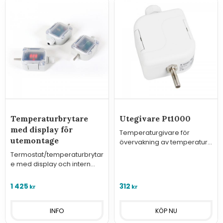
Temperaturbrytare
Utegivare Pt1000
med display för
Temperaturgivare för
utemontage
övervakning av temperatur
utomhus med
Termostat/temperaturbrytar
sensorelement typ Pt1000.
e med display och intern
givare för styrning eller
övervakning.
1 425
312
kr
kr
INFO