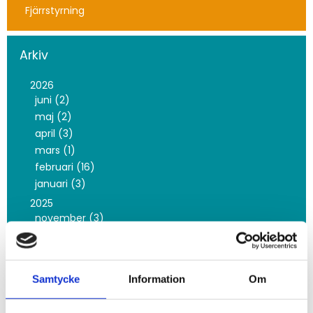
Fjärrstyrning
Arkiv
2026
juni (2)
maj (2)
april (3)
mars (1)
februari (16)
januari (3)
2025
november (3)
oktober (10)
september (2)
juni (5)
Samtycke
Information
Om
maj (8)
mars (5)