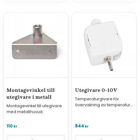
Montagevinkel till
Utegivare 0-10V
utegivare i metall
Temperaturgivare för
övervakning av temperatur
Montagevinkel till utegivare
utomhus med analog
med metallhuvud.
utgång 0-10V.
110
844
kr
kr