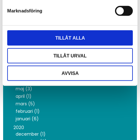
februari (4)
Marknadsföring
2022
december (2)
oktober (3)
maj (1)
TILLÅT ALLA
februari (3)
januari (4)
TILLÅT URVAL
2021
november (1)
oktober (3)
AVVISA
juni (1)
maj (3)
april (1)
mars (5)
februari (1)
januari (6)
2020
december (1)