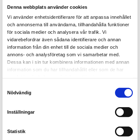
februari (9)
Denna webbplats använder cookies
januari (12)
Vi använder enhetsidentifierare för att anpassa innehållet
2024
och annonserna till användarna, tillhandahålla funktioner
december (5)
för sociala medier och analysera vår trafik. Vi
november (20)
vidarebefordrar även sådana identifierare och annan
oktober (8)
information från din enhet till de sociala medier och
september (2)
annons- och analysföretag som vi samarbetar med.
augusti (1)
Dessa kan i sin tur kombinera informationen med annan
juli (1)
information som du har tillhandahållit eller som de har
maj (2)
samlat in när du har använt deras tjänster.
mars (2)
februari (1)
Samtyckesval
januari (4)
Nödvändig
2023
november (2)
Inställningar
oktober (42)
september (35)
juni (1)
Statistik
mars (1)