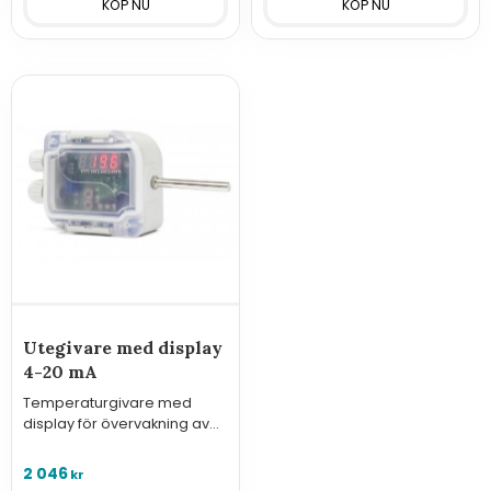
Utegivare med display
4-20 mA
Temperaturgivare med
display för övervakning av
temperatur utomhus med
analog utgång 4-20 mA.
2 046
kr