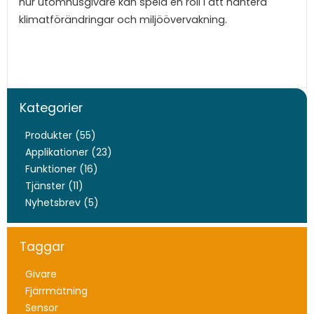
hur utomhusgivare kan spela en roll i att hantera
klimatförändringar och miljöövervakning.
Kategorier
Produkter (55)
Applikationer (23)
Funktioner (16)
Tjänster (11)
Nyhetsbrev (5)
Taggar
Givare
Fjärrmätning
Sensor