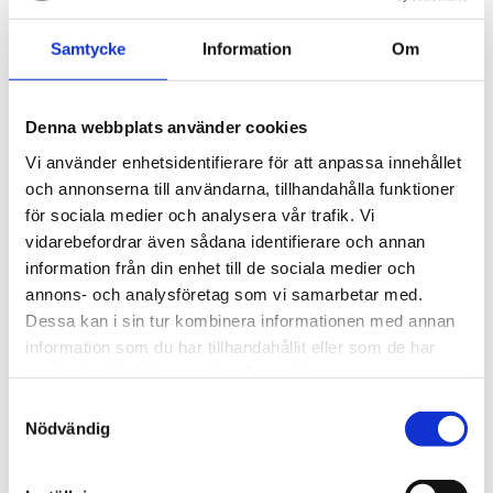
april (3)
mars (1)
Samtycke
Information
Om
februari (16)
januari (3)
2025
Denna webbplats använder cookies
november (3)
Vi använder enhetsidentifierare för att anpassa innehållet
oktober (10)
och annonserna till användarna, tillhandahålla funktioner
september (2)
för sociala medier och analysera vår trafik. Vi
juni (5)
vidarebefordrar även sådana identifierare och annan
maj (8)
information från din enhet till de sociala medier och
mars (5)
annons- och analysföretag som vi samarbetar med.
februari (9)
Dessa kan i sin tur kombinera informationen med annan
januari (12)
information som du har tillhandahållit eller som de har
2024
samlat in när du har använt deras tjänster.
december (5)
november (20)
Samtyckesval
Nödvändig
oktober (8)
september (2)
augusti (1)