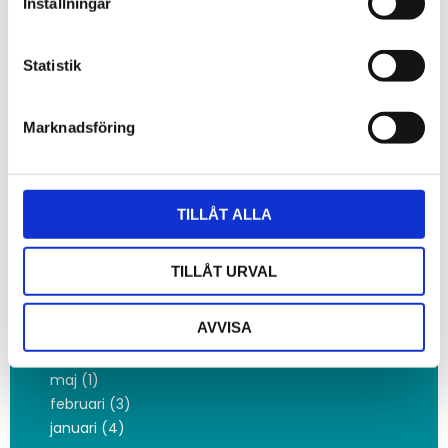
Inställningar
juli (1)
maj (2)
mars (2)
Statistik
februari (1)
januari (4)
Marknadsföring
2023
november (2)
oktober (42)
september (35)
TILLÅT ALLA
juni (1)
mars (1)
TILLÅT URVAL
februari (4)
2022
AVVISA
december (2)
oktober (3)
maj (1)
februari (3)
januari (4)