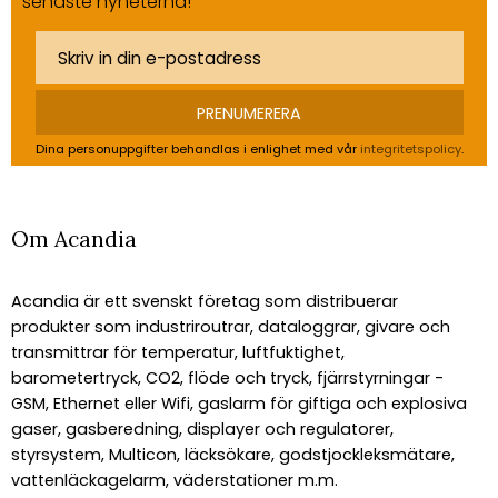
senaste nyheterna!
PRENUMERERA
Dina personuppgifter behandlas i enlighet med vår
integritetspolicy
.
Om Acandia
Acandia är ett svenskt företag som distribuerar
produkter som industriroutrar, dataloggrar, givare och
transmittrar för temperatur, luftfuktighet,
barometertryck, CO2, flöde och tryck, fjärrstyrningar -
GSM, Ethernet eller Wifi, gaslarm för giftiga och explosiva
gaser, gasberedning, displayer och regulatorer,
styrsystem, Multicon, läcksökare, godstjockleksmätare,
vattenläckagelarm, väderstationer m.m.