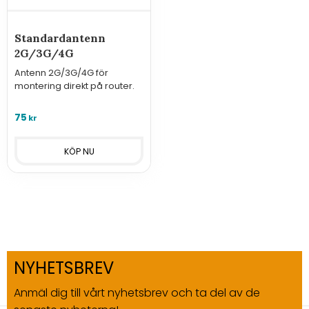
Standardantenn
2G/3G/4G
Antenn 2G/3G/4G för
montering direkt på router.
75
kr
NYHETSBREV
Anmäl dig till vårt nyhetsbrev och ta del av de