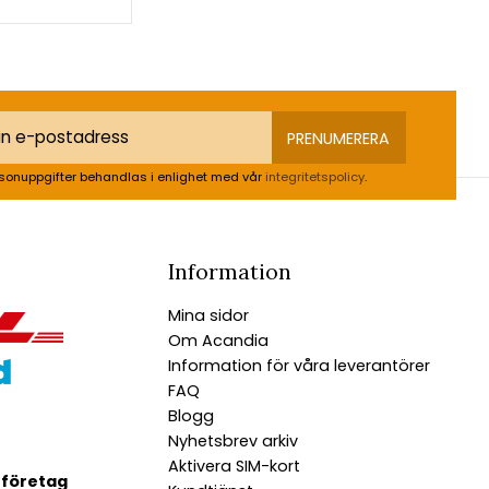
PRENUMERERA
sonuppgifter behandlas i enlighet med vår
integritetspolicy
.
Information
Mina sidor
Om Acandia
Information för våra leverantörer
FAQ
Blogg
Nyhetsbrev arkiv
Aktivera SIM-kort
 företag