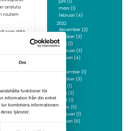
juni (1)
an ansluta
mars (1)
h routern
februari (4)
2022
december (2)
koll som WPA
oktober (3)
maj (1)
februari (3)
januari (4)
Om
2021
november (1)
t.
oktober (3)
juni (1)
andahålla funktioner för
maj (3)
n information från din enhet
april (1)
 tur kombinera informationen
mars (5)
deras tjänster.
februari (1)
januari (6)
kad
2020