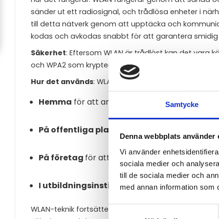
sänder ut ett radiosignal, och trådlösa enheter i n
till detta nätverk genom att upptäcka och kommuni
kodas och avkodas snabbt för att garantera smidi
Säkerhet
: Eftersom WLAN är trådlöst kan det vara k
och WPA2 som krypterar dataöverföringen för att s
Hur det används
: WLAN har en rad användningsomr
Hemma
för att ansluta enheter till internet.
Samtycke
På offentliga platser
som kaféer, flygplatser oc
Denna webbplats använder 
Vi använder enhetsidentifierar
På företag
för att ansluta anställda till företa
sociala medier och analysera 
till de sociala medier och a
I utbildningsinstitutioner
som skolor och univ
med annan information som du 
WLAN-teknik fortsätter att utvecklas och förbättras
Samtyckesval