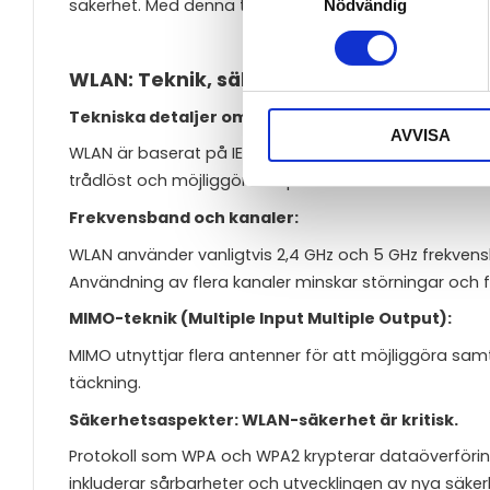
säkerhet. Med denna teknik kan vi förvänta oss en ä
Nödvändig
WLAN: Teknik, säkerhet och framtiden
Tekniska detaljer om WLAN-standards:
AVVISA
WLAN är baserat på IEEE 802.11-standards, som utveck
trådlöst och möjliggör kompatibilitet mellan enheter
Frekvensband och kanaler:
WLAN använder vanligtvis 2,4 GHz och 5 GHz frekven
Användning av flera kanaler minskar störningar och f
MIMO-teknik (Multiple Input Multiple Output):
MIMO utnyttjar flera antenner för att möjliggöra sam
täckning.
Säkerhetsaspekter: WLAN-säkerhet är kritisk.
Protokoll som WPA och WPA2 krypterar dataöverförin
inkluderar sårbarheter och utvecklingen av nya säker