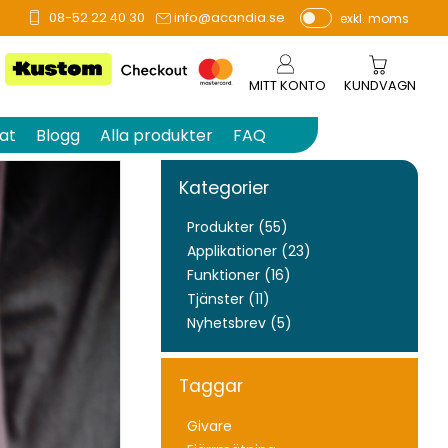
08-52 22 40 30
info@acandia.se
exkl. moms
P
ri
s
MITT KONTO
KUNDVAGN
e
r
at
Blogg
Alla produkter
FAQ
vi
s
Kategorier
a
s
Produkter (55)
Applikationer (23)
Funktioner (16)
Tjänster (11)
Nyhetsbrev (5)
Taggar
Givare