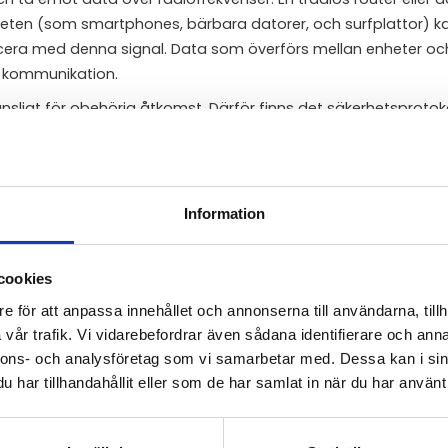
ärheten (som smartphones, bärbara datorer, och surfplattor) k
cera med denna signal. Data som överförs mellan enheter oc
g kommunikation.
änsligt för obehörig åtkomst. Därför finns det säkerhetsproto
kydda användarens data och information.
åden:
Information
h hotell för att ge gratis eller betald tillgång till interne
cookies
e för att anpassa innehållet och annonserna till användarna, tillh
gets nätverk.
vår trafik. Vi vidarebefordrar även sådana identifierare och anna
nnons- och analysföretag som vi samarbetar med. Dessa kan i sin
ersitet för studenters och lärares internetåtkomst.
har tillhandahållit eller som de har samlat in när du har använt 
, med snabbare överföringshastigheter, bättre räckvidd och ö