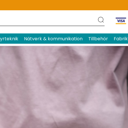
yrteknik
Nätverk & kommunikation
Tillbehör
Fabrik