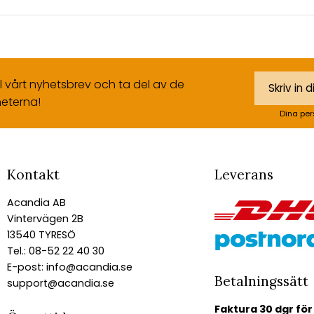
ll vårt nyhetsbrev och ta del av de
eterna!
Dina per
Kontakt
Leverans
Acandia AB
Vintervägen 2B
13540 TYRESÖ
Tel.: 08-52 22 40 30
E-post:
info@acandia.se
Betalningssätt
support@acandia.se
Faktura 30 dgr för