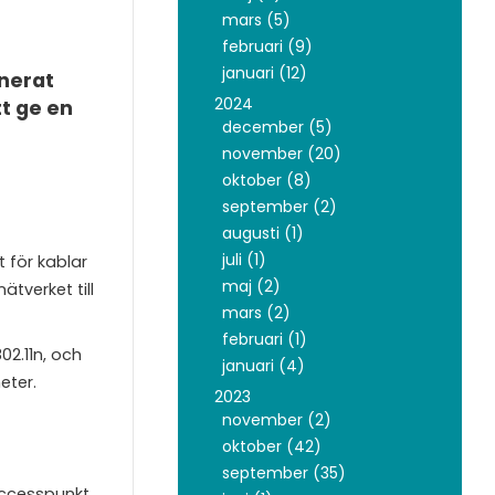
mars (5)
februari (9)
januari (12)
onerat
2024
t ge en
december (5)
november (20)
oktober (8)
september (2)
augusti (1)
juli (1)
t för kablar
maj (2)
tverket till
mars (2)
februari (1)
02.11n, och
januari (4)
eter.
2023
november (2)
oktober (42)
september (35)
accesspunkt