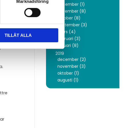
Marknadsföring
december (1)
november (8)
oktober (8)
september (3)
mars (4)
TILLÅT ALLA
februari (3)
rförs
januari (8)
 prestanda.
2019
december (2)
november (3)
a.
oktober (1)
augusti (1)
ttre
ar