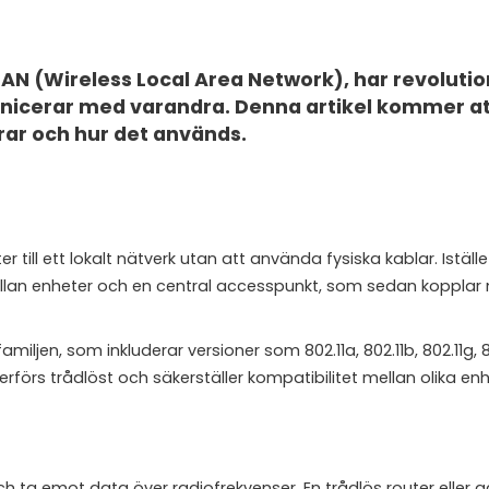
AN (Wireless Local Area Network), har revoluti
municerar med varandra. Denna artikel kommer at
rar och hur det används.
till ett lokalt nätverk utan att använda fysiska kablar. Iställe
an enheter och en central accesspunkt, som sedan kopplar nä
iljen, som inkluderar versioner som 802.11a, 802.11b, 802.11g, 8
rförs trådlöst och säkerställer kompatibilitet mellan olika enh
 ta emot data över radiofrekvenser. En trådlös router eller 