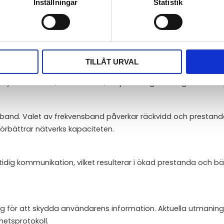
nnu mer uppkopplad och trådlös framtid.
Inställningar
Statistik
TILLÅT URVAL
las kontinuerligt. Dessa standarder specificerar hur data öve
. Nya standards, som 802.11ax, erbjuder högre hastigheter och
sband. Valet av frekvensband påverkar räckvidd och prestand
örbättrar nätverks kapaciteten.
tidig kommunikation, vilket resulterar i ökad prestanda och bä
g för att skydda användarens information. Aktuella utmaning
hetsprotokoll.