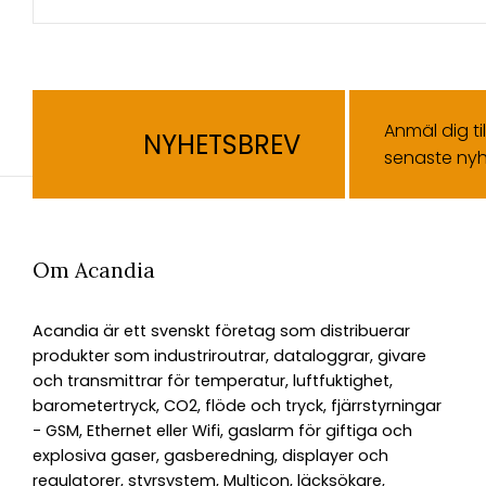
Anmäl dig ti
NYHETSBREV
senaste nyh
Om Acandia
Acandia är ett svenskt företag som distribuerar
produkter som industriroutrar, dataloggrar, givare
och transmittrar för temperatur, luftfuktighet,
barometertryck, CO2, flöde och tryck, fjärrstyrningar
- GSM, Ethernet eller Wifi, gaslarm för giftiga och
explosiva gaser, gasberedning, displayer och
regulatorer, styrsystem, Multicon, läcksökare,