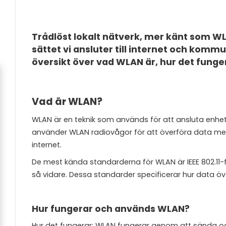
Trådlöst lokalt nätverk, mer känt som WL
sättet vi ansluter till internet och kom
översikt över vad WLAN är, hur det funge
Vad är WLAN?
WLAN är en teknik som används för att ansluta enheter 
använder WLAN radiovågor för att överföra data mell
internet.
De mest kända standarderna för WLAN är IEEE 802.11-fam
så vidare. Dessa standarder specificerar hur data öve
Hur fungerar och används WLAN?
Hur det fungerar: WLAN fungerar genom att sända och