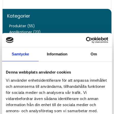
Kategorier
Produkter (55)
Applikationer (23)
Funktioner (16)
Tjänster (11)
Nyhetsbrev (5)
Samtycke
Information
Om
Taggar
Denna webbplats använder cookies
Givare
Vi använder enhetsidentifierare för att anpassa innehållet
Fjärrmätning
och annonserna till användarna, tillhandahålla funktioner
Sensor
för sociala medier och analysera vår trafik. Vi
Fjärrstyrning
vidarebefordrar även sådana identifierare och annan
information från din enhet till de sociala medier och
Arkiv
annons- och analysföretag som vi samarbetar med.