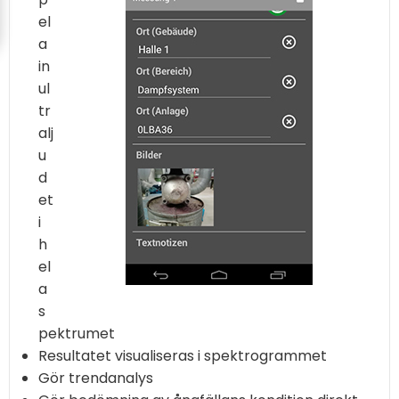
el
a
in
ul
tr
alj
u
d
et
i
h
el
a
s
pektrumet
Resultatet visualiseras i spektrogrammet
Gör trendanalys