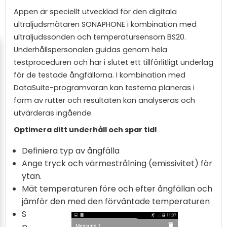
Appen är speciellt utvecklad för den digitala
ultraljudsmätaren SONAPHONE i kombination med
ultraljudssonden och temperatursensorn BS20.
Underhållspersonalen guidas genom hela
testproceduren och har i slutet ett tillförlitligt underlag
för de testade ångfällorna. I kombination med
DataSuite-programvaran kan testerna planeras i
form av rutter och resultaten kan analyseras och
utvärderas ingående.
Optimera ditt underhåll och spar tid!
Definiera typ av ångfälla
Ange tryck och värmestrålning (emissivitet) för
ytan.
Mät temperaturen före och efter ångfällan och
jämför den med den förväntade temperaturen
S
p