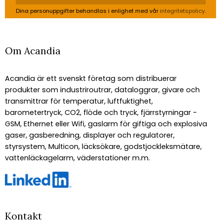
Dina personuppgifter behandlas i enlighet med vår
integritetspolicy
.
Om Acandia
Acandia är ett svenskt företag som distribuerar
produkter som industriroutrar, dataloggrar, givare och
transmittrar för temperatur, luftfuktighet,
barometertryck, CO2, flöde och tryck, fjärrstyrningar -
GSM, Ethernet eller Wifi, gaslarm för giftiga och explosiva
gaser, gasberedning, displayer och regulatorer,
styrsystem, Multicon, läcksökare, godstjockleksmätare,
vattenläckagelarm, väderstationer m.m.
Kontakt