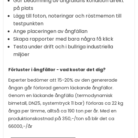
Gör bedömning av ångfällans kondition direkt
på plats
Lägg till foton, noteringar och röstmemon till
testpunkten
Ange placeringen av ångfällan
Skapa rapporter med bara några få klick
Testa under drift och i bullriga industriella
miljöer
Förluster i ångfällor - vad kostar det dig?
Experter bedömer att 15-20% av den genererade
ångan går förlorad genom läckande ångfällor.
Genom en läckande ångfälla (termodynamisk
bimetall, DN25, systemtryck 11 bar) förloras ca 22 kg
ånga per timme, alltså ca 190 ton per år. Med en
produktionskostnad på 350,-/ton så blir det ca
66000,-/år