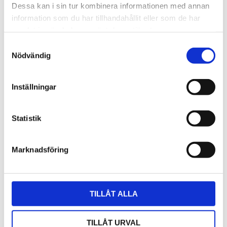
Dessa kan i sin tur kombinera informationen med annan
2026
information som du har tillhandahållit eller som de har
juni (2)
samlat in när du har använt deras tjänster.
maj (2)
Samtyckesval
april (3)
Nödvändig
mars (1)
februari (16)
januari (3)
Inställningar
2025
november (3)
Statistik
oktober (10)
september (2)
juni (5)
Marknadsföring
maj (8)
mars (5)
februari (9)
TILLÅT ALLA
januari (12)
2024
december (5)
TILLÅT URVAL