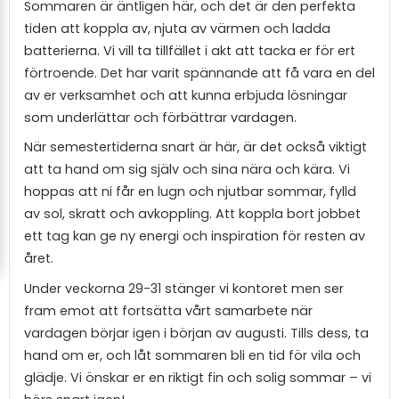
Sommaren är äntligen här, och det är den perfekta
tiden att koppla av, njuta av värmen och ladda
batterierna. Vi vill ta tillfället i akt att tacka er för ert
förtroende. Det har varit spännande att få vara en del
av er verksamhet och att kunna erbjuda lösningar
som underlättar och förbättrar vardagen.
När semestertiderna snart är här, är det också viktigt
att ta hand om sig själv och sina nära och kära. Vi
hoppas att ni får en lugn och njutbar sommar, fylld
av sol, skratt och avkoppling. Att koppla bort jobbet
ett tag kan ge ny energi och inspiration för resten av
året.
Under veckorna 29-31 stänger vi kontoret men ser
fram emot att fortsätta vårt samarbete när
vardagen börjar igen i början av augusti. Tills dess, ta
hand om er, och låt sommaren bli en tid för vila och
glädje. Vi önskar er en riktigt fin och solig sommar – vi