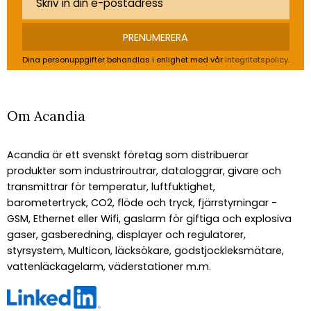
PRENUMERERA
Dina personuppgifter behandlas i enlighet med vår
integritetspolicy
.
Om Acandia
Acandia är ett svenskt företag som distribuerar
produkter som industriroutrar, dataloggrar, givare och
transmittrar för temperatur, luftfuktighet,
barometertryck, CO2, flöde och tryck, fjärrstyrningar -
GSM, Ethernet eller Wifi, gaslarm för giftiga och explosiva
gaser, gasberedning, displayer och regulatorer,
styrsystem, Multicon, läcksökare, godstjockleksmätare,
vattenläckagelarm, väderstationer m.m.