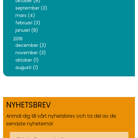
oktober (8)
september (3)
mars (4)
februari (3)
januari (8)
2019
december (2)
november (3)
oktober (1)
augusti (1)
NYHETSBREV
Anmäl dig till vårt nyhetsbrev och ta del av de
senaste nyheterna!