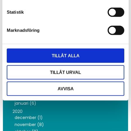
2022
december (2)
Statistik
oktober (3)
maj (1)
Marknadsföring
februari (3)
januari (4)
2021
november (1)
TILLÅT ALLA
oktober (3)
juni (1)
TILLÅT URVAL
maj (3)
april (1)
AVVISA
mars (5)
februari (1)
januari (6)
2020
december (1)
november (8)