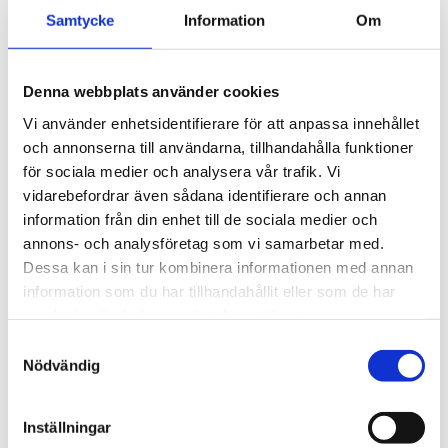
januari (12)
Samtycke
Information
Om
2024
december (5)
november (20)
Denna webbplats använder cookies
oktober (8)
Vi använder enhetsidentifierare för att anpassa innehållet
september (2)
och annonserna till användarna, tillhandahålla funktioner
augusti (1)
för sociala medier och analysera vår trafik. Vi
juli (1)
vidarebefordrar även sådana identifierare och annan
maj (2)
information från din enhet till de sociala medier och
mars (2)
annons- och analysföretag som vi samarbetar med.
februari (1)
Dessa kan i sin tur kombinera informationen med annan
januari (4)
information som du har tillhandahållit eller som de har
2023
samlat in när du har använt deras tjänster.
november (2)
oktober (42)
Samtyckesval
Nödvändig
september (35)
juni (1)
mars (1)
Inställningar
februari (4)