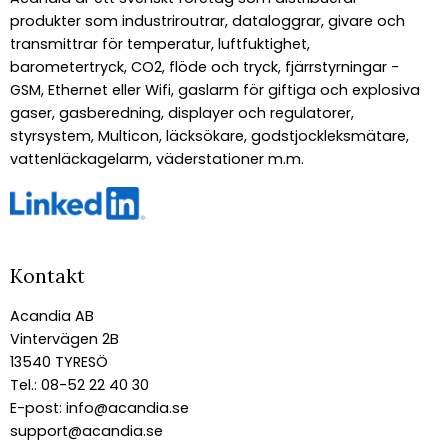
produkter som industriroutrar, dataloggrar, givare och
transmittrar för temperatur, luftfuktighet,
barometertryck, CO2, flöde och tryck, fjärrstyrningar -
GSM, Ethernet eller Wifi, gaslarm för giftiga och explosiva
gaser, gasberedning, displayer och regulatorer,
styrsystem, Multicon, läcksökare, godstjockleksmätare,
vattenläckagelarm, väderstationer m.m.
Kontakt
Acandia AB
Vintervägen 2B
13540 TYRESÖ
Tel.: 08-52 22 40 30
E-post:
info@acandia.se
support@acandia.se