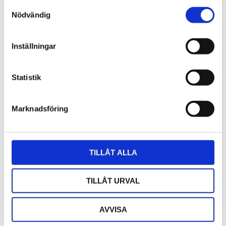
Samtyckesval
februari (1)
Nödvändig
januari (4)
2023
Inställningar
november (2)
oktober (42)
september (35)
Statistik
juni (1)
mars (1)
februari (4)
Marknadsföring
2022
december (2)
oktober (3)
TILLÅT ALLA
maj (1)
februari (3)
januari (4)
TILLÅT URVAL
2021
november (1)
AVVISA
oktober (3)