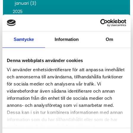
januari (3)
2025
november (3)
oktober (10)
september (2)
juni (5)
Samtycke
Information
Om
maj (8)
mars (5)
februari (9)
Denna webbplats använder cookies
januari (12)
Vi använder enhetsidentifierare för att anpassa innehållet
2024
och annonserna till användarna, tillhandahålla funktioner
december (5)
för sociala medier och analysera vår trafik. Vi
november (20)
vidarebefordrar även sådana identifierare och annan
oktober (8)
information från din enhet till de sociala medier och
september (2)
annons- och analysföretag som vi samarbetar med.
augusti (1)
Dessa kan i sin tur kombinera informationen med annan
juli (1)
information som du har tillhandahållit eller som de har
maj (2)
samlat in när du har använt deras tjänster.
mars (2)