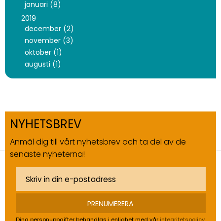
januari (8)
2019
december (2)
november (3)
oktober (1)
augusti (1)
NYHETSBREV
Anmäl dig till vårt nyhetsbrev och ta del av de
senaste nyheterna!
PRENUMERERA
Dina personuppgifter behandlas i enlighet med vår
integritetspolicy
.