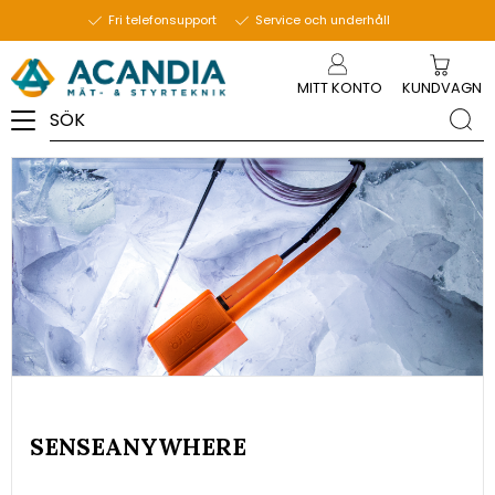
7 januari 2021
Fri telefonsupport
Service och underhåll
Meny
MITT KONTO
KUNDVAGN
SENSEANYWHERE