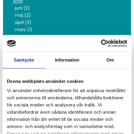
2026
juni (2)
maj (2)
april (3)
mars (1)
februari (16)
januari (3)
2025
november (3)
Samtycke
Information
Om
oktober (10)
september (2)
juni (5)
Denna webbplats använder cookies
maj (8)
Vi använder enhetsidentifierare för att anpassa innehållet
mars (5)
och annonserna till användarna, tillhandahålla funktioner
februari (9)
för sociala medier och analysera vår trafik. Vi
januari (12)
vidarebefordrar även sådana identifierare och annan
2024
information från din enhet till de sociala medier och
december (5)
annons- och analysföretag som vi samarbetar med.
november (20)
Dessa kan i sin tur kombinera informationen med annan