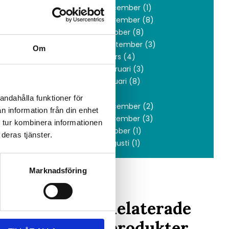
december (1)
november (8)
sinmatning,
oktober (8)
september (3)
Om
mars (4)
februari (3)
januari (8)
2019
andahålla funktioner för
december (2)
n information från din enhet
november (3)
 tur kombinera informationen
oktober (1)
deras tjänster.
augusti (1)
Marknadsföring
Relaterade
produkter