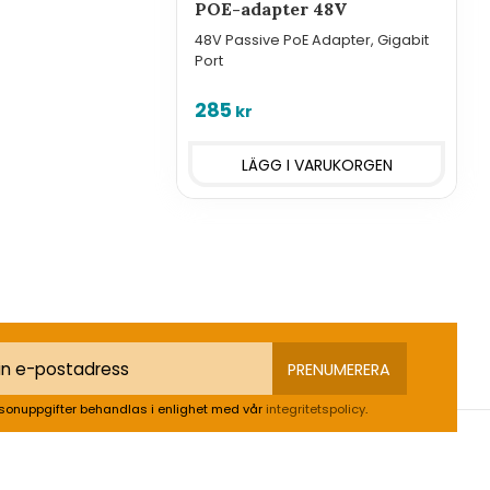
POE-adapter 48V
48V Passive PoE Adapter, Gigabit
Port
285
kr
PRENUMERERA
sonuppgifter behandlas i enlighet med vår
integritetspolicy
.