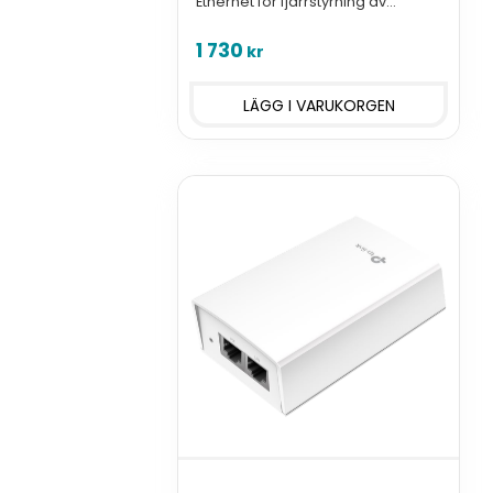
Ethernet för fjärrstyrning av
elektrisk grind, port, bom eller
liknande via mobilapp.
1 730
kr