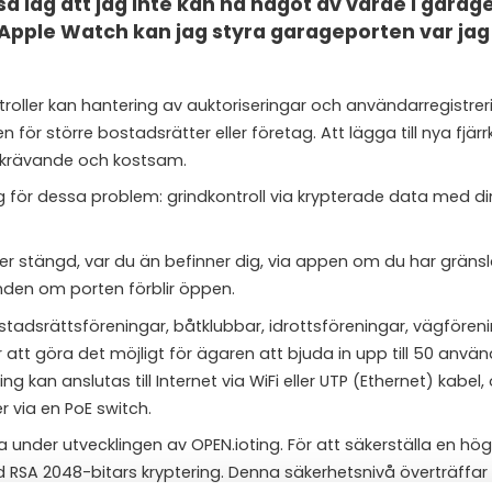
å låg att jag inte kan ha något av värde i garag
in Apple Watch kan jag styra garageporten var jag
ntroller kan hantering av auktoriseringar och användarregistre
för större bostadsrätter eller företag. Att lägga till nya fjärr
dskrävande och kostsam.
g för dessa problem: grindkontroll via krypterade data med di
ller stängd, var du än befinner dig, via appen om du har grän
den om porten förblir öppen.
tadsrättsföreningar, båtklubbar, idrottsföreningar, vägförenin
att göra det möjligt för ägaren att bjuda in upp till 50 använ
g kan anslutas till Internet via WiFi eller UTP (Ethernet) kabel,
 via en PoE switch.
rna under utvecklingen av OPEN.ioting. För att säkerställa en hög
RSA 2048-bitars kryptering. Denna säkerhetsnivå överträffar 