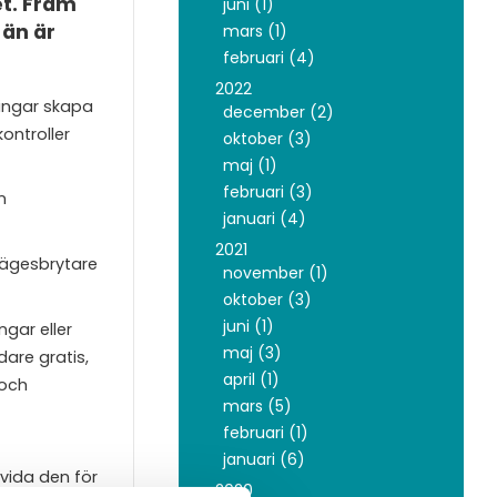
et. Fram
juni (1)
 än är
mars (1)
februari (4)
2022
ringar skapa
december (2)
kontroller
oktober (3)
maj (1)
februari (3)
n
januari (4)
2021
slägesbrytare
november (1)
oktober (3)
juni (1)
gar eller
maj (3)
dare gratis,
april (1)
 och
mars (5)
februari (1)
januari (6)
vida den för
2020