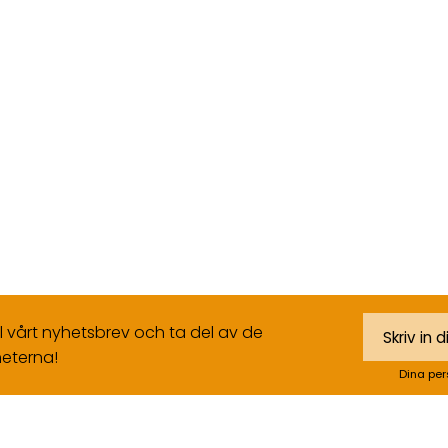
ll vårt nyhetsbrev och ta del av de
eterna!
Dina per