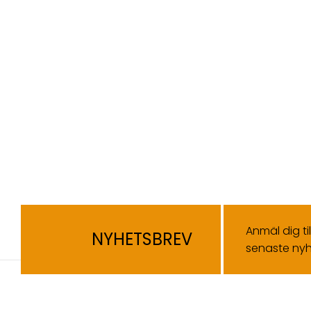
Anmäl dig ti
NYHETSBREV
senaste nyh