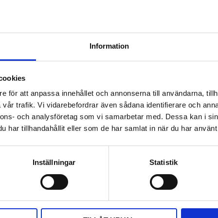
v på din smartphones. Utan korrekt autentisering som lösenord
tifiering förblir kan inte grinden eller porten styras.
Information
cookies
e för att anpassa innehållet och annonserna till användarna, tillh
vår trafik. Vi vidarebefordrar även sådana identifierare och anna
nnons- och analysföretag som vi samarbetar med. Dessa kan i sin
har tillhandahållit eller som de har samlat in när du har använt 
Inställningar
Statistik