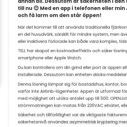
annan bil. Dessutom är säkerheten i den s
till nu 😊 Med en app i telefonen eller m
och få larm om den står öppen!
När det kommer till att använda traditionella fjärrko
en del huvudvärk, särskilt för mindre system, men även 
eller inaktivera förlorade kan både vara komplex, ti
TELL har skapat en kostnadseffektiv och säker lösnin
smartphone eller Apple Watch.
Du kan kontrollera om din grind eller port är öppen e
installerade. Dessutom kan enheten skicka meddelan
Denna lösning lämpar sig för bostadshus, kontor, bos
varför inte Airbnb-lägenheter. Appen är utformad för 
med möjlighet att utöka antalet upp till 500. OPEN.iotin
strömmatningen kan matas från 230VAC elnätet, eller
Säkerhet och tillförlitlighet var de viktigaste faktore
säkerhetsnivå användes asymmetrisk kryptering med 