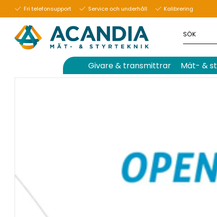
5 oktober 2023
Fri telefonsupport
Service och underhåll
Kalibrering
Givare & transmittrar
Mät- & st