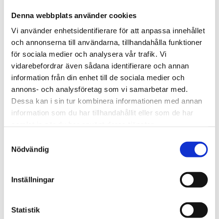
september (35)
Denna webbplats använder cookies
juni (1)
Vi använder enhetsidentifierare för att anpassa innehållet
mars (1)
och annonserna till användarna, tillhandahålla funktioner
februari (4)
för sociala medier och analysera vår trafik. Vi
2022
vidarebefordrar även sådana identifierare och annan
december (2)
information från din enhet till de sociala medier och
oktober (3)
annons- och analysföretag som vi samarbetar med.
maj (1)
Dessa kan i sin tur kombinera informationen med annan
februari (3)
information som du har tillhandahållit eller som de har
januari (4)
samlat in när du har använt deras tjänster.
2021
november (1)
Samtyckesval
Nödvändig
oktober (3)
juni (1)
maj (3)
Inställningar
april (1)
mars (5)
februari (1)
Statistik