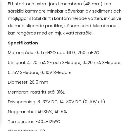
Ett stort och extra tjockt membran (48 mm) i en
särskild kammare minskar påverkan av sediment och
möjliggör stabil drift i kontaminerade vatten, inklusive
de med slipande partiklar, såsom sand. Membranet
kan rengöras med en mjuk vattenstråle.
Specifikation
Mätområde: 0...1 mH2O upp till 0...250 mH2O
Utsignal: 4...20 mA 2- och 3-ledare, 0...20 mA 3-ledare
0...5V 3-ledare, 0...10V 3-ledare
Diameter: 26,5 mm
Membran: rostfritt stål 316L
Drivspänning: 8...32V DC, 14...30V DC (0...10V ut.)
Noggrannhet ±0,35%, ±0,5%
Temperatur: -40...+125°C