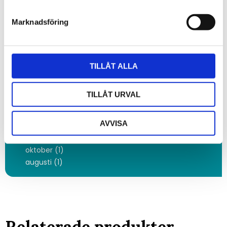
januari (6)
2020
Marknadsföring
december (1)
november (8)
oktober (8)
september (3)
TILLÅT ALLA
mars (4)
februari (3)
TILLÅT URVAL
januari (8)
2019
AVVISA
december (2)
november (3)
oktober (1)
augusti (1)
Relaterade produkter