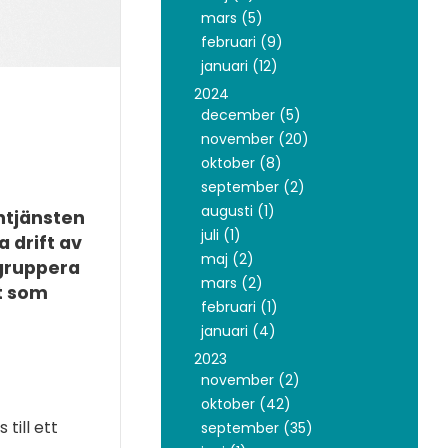
mars (5)
februari (9)
januari (12)
2024
december (5)
november (20)
oktober (8)
september (2)
augusti (1)
ntjänsten
juli (1)
 drift av
maj (2)
 gruppera
mars (2)
tt som
februari (1)
januari (4)
2023
november (2)
oktober (42)
till ett
september (35)