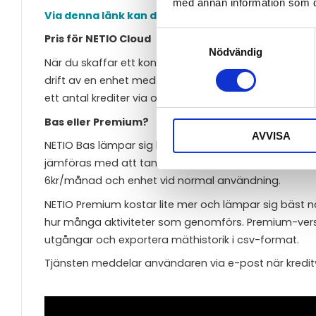
med annan information som du 
Via denna länk kan du prova NETIO Cloud
. Använd
Samtyckesval
Pris för NETIO Cloud
Nödvändig
När du skaffar ett konto bjuder NETIO på en pott, likn
drift av en enhet med NETIO Bas och 2-3 månader me
ett antal krediter via oss.
Bas eller Premium?
AVVISA
NETIO Bas lämpar sig bäst för dig som har relativt få ti
jämföras med att tanka ett kontantkort där kostnade
6kr/månad och enhet vid normal användning.
NETIO Premium kostar lite mer och lämpar sig bäst nä
hur många aktiviteter som genomförs. Premium-versio
utgångar och exportera mäthistorik i csv-format.
Tjänsten meddelar användaren via e-post när kreditvär