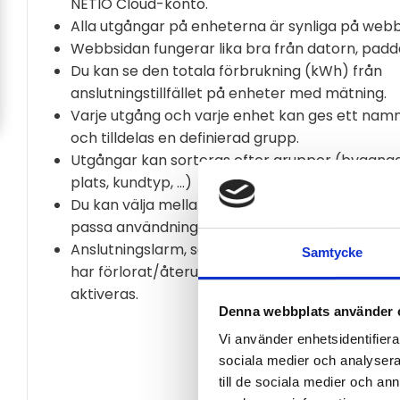
NETIO Cloud-konto.
Alla utgångar på enheterna är synliga på webbe
Webbsidan fungerar lika bra från datorn, padd
Du kan se den totala förbrukning (kWh) från
anslutningstillfället på enheter med mätning.
Varje utgång och varje enhet kan ges ett nam
och tilldelas en definierad grupp.
Utgångar kan sorteras efter grupper (byggnad
plats, kundtyp, ...)
Du kan välja mellan bas och premium för att
passa användningen.
Anslutningslarm, som skickar mejl om att enh
Samtycke
har förlorat/återupprättat anslutningen, kan
aktiveras.
Denna webbplats använder 
Vi använder enhetsidentifierar
sociala medier och analysera 
till de sociala medier och a