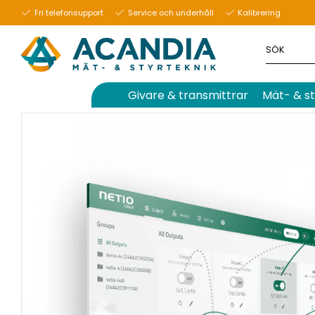
17 januari 2022
Fri telefonsupport
Service och underhåll
Kalibrering
Givare & transmittrar
Mät- & st