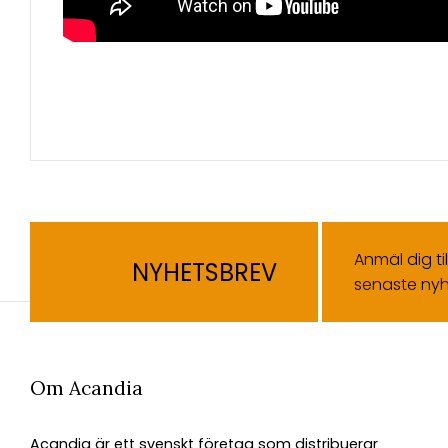
Anmäl dig ti
NYHETSBREV
senaste nyh
Om Acandia
Acandia är ett svenskt företag som distribuerar