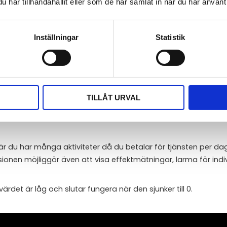
har tillhandahållit eller som de har samlat in när du har använt 
are demo@netio.eu, lösen demodemo
Inställningar
Statistik
ande kontantkort för mobiltelefoner. Potten räcker till ca tre 
d NETIO Premium . När din pott är förbrukad tankar du ditt 
TILLÅT URVAL
ll- och frånslag. För varje aktivitet dras kredit från din pott. 
n för SMS, samtal och surf belastar din pott. Tjänsten kostar
r du har många aktiviteter då du betalar för tjänsten per da
nen möjliggör även att visa effektmätningar, larma för indiv
det är låg och slutar fungera när den sjunker till 0.