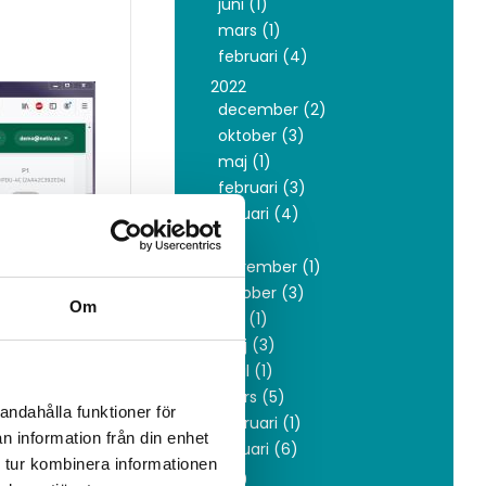
juni (1)
mars (1)
februari (4)
2022
december (2)
oktober (3)
maj (1)
februari (3)
januari (4)
2021
november (1)
oktober (3)
Om
juni (1)
maj (3)
april (1)
mars (5)
andahålla funktioner för
februari (1)
n information från din enhet
januari (6)
 tur kombinera informationen
2020