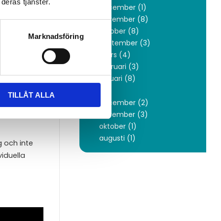
deras tjänster.
december (1)
november (8)
oktober (8)
Marknadsföring
september (3)
års normal
mars (4)
konto med
februari (3)
januari (8)
2019
TILLÅT ALLA
Det kan
december (2)
 ca
november (3)
oktober (1)
augusti (1)
g och inte
iduella