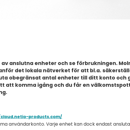
h av anslutna enheter och se förbrukningen. Mol
ör det lokala nätverket för att bl.a. säkerställa
uta obegränsat antal enheter till ditt konto och
lätt att komma igång och du får en välkomstspo
ng.
/cloud.netio-products.com/
ma användarkonto. Varje enhet kan dock endast anslutas 