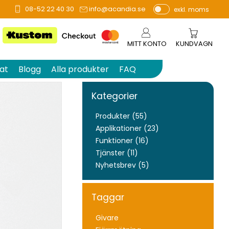
08-52 22 40 30
info@acandia.se
exkl. moms
P
ri
s
MITT KONTO
KUNDVAGN
e
r
at
Blogg
Alla produkter
FAQ
vi
s
Kategorier
a
s
Produkter (55)
Applikationer (23)
Funktioner (16)
Tjänster (11)
Nyhetsbrev (5)
Taggar
Givare