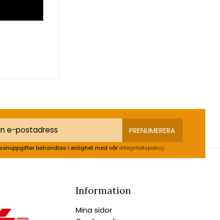
PRENUMERERA
sonuppgifter behandlas i enlighet med vår
integritetspolicy
.
Information
Mina sidor