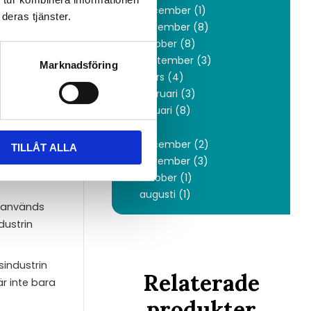
december (1)
deras tjänster.
november (8)
 för att
oktober (8)
september (3)
ade
Marknadsföring
mars (4)
der.
februari (3)
januari (8)
granska och
2019
december (2)
TILLÅT ALLA
november (3)
oktober (1)
augusti (1)
n används
dustrin
sindustrin
Relaterade
r inte bara
produkter