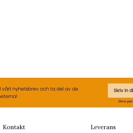
ll vårt nyhetsbrev och ta del av de
eterna!
Dina per
Kontakt
Leverans