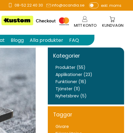
08-52 22 40 30
info@acandia.se
exkl. moms
P
ri
s
MITT KONTO
KUNDVAGN
e
r
at
Blogg
Alla produkter
FAQ
vi
s
Kategorier
a
s
Produkter (55)
Applikationer (23)
Funktioner (16)
Tjänster (11)
Nyhetsbrev (5)
Taggar
Givare