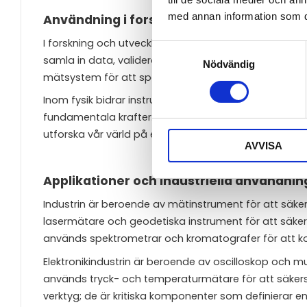
med annan information som du 
Användning i forskning och utveckling
I forskning och utveckling (FoU) utgör mätinstrumen
Samtyckesval
samla in data, validera teorier och driva innovatio
Nödvändig
mätsystem för att spåra och analysera cellulära reakt
Inom fysik bidrar instrument som partikelaccelerator
fundamentala krafter. Genom att ständigt förbättra
utforska vår värld på ett sätt som tidigare var otänk
AVVISA
Applikationer och industriella användnin
Industrin är beroende av mätinstrument för att säkers
lasermätare och geodetiska instrument för att säkers
används spektrometrar och kromatografer för att ko
Elektronikindustrin är beroende av oscilloskop och mu
används tryck- och temperaturmätare för att säkerst
verktyg; de är kritiska komponenter som definierar en i