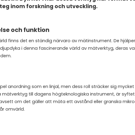
teg inom forskning och utveckling.
lse och funktion
ld finns det en ständig närvaro av mätinstrument. De hjälper
 oss djupdyka i denna fascinerande värld av mätverktyg, deras v
 dem.
pel anordning som en linjal, men dess roll sträcker sig mycket
a mätverktyg till dagens högteknologiska instrument, är syftet
Oavsett om det gäller att mäta ett avstånd eller granska mikr
vår omvärld.