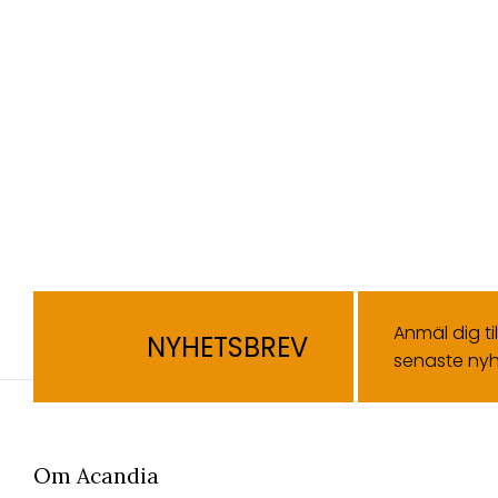
Anmäl dig ti
NYHETSBREV
senaste nyh
Om Acandia