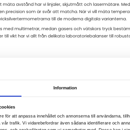
t mäta avstånd har vi linjaler, skjutmått och lasermätare. Med
n precision som är svår att matcha. När vi vill mäta tempera
vicksilvertermometrarna till de moderna digitala varianterna.
ts med multimetrar, medan gasers och vätskors tryck bestä
vikt har vi allt från delikata laboratoriebalanser till robusta
bara deras förmåga att mäta, utan även de vetenskapliga pr
r ut en laserstråle och beräknar avståndet baserat på tiden
Information
onenter vars elektriska motstånd förändras med temperatur
jämför ett objekts vikt med förkalibrerade standardvikter? M
cookies
nstrument centrala verktyg som hjälper oss att navigera, först
e för att anpassa innehållet och annonserna till användarna, tillh
vår trafik. Vi vidarebefordrar även sådana identifierare och anna
nnons- och analysföretag som vi samarbetar med. Dessa kan i sin