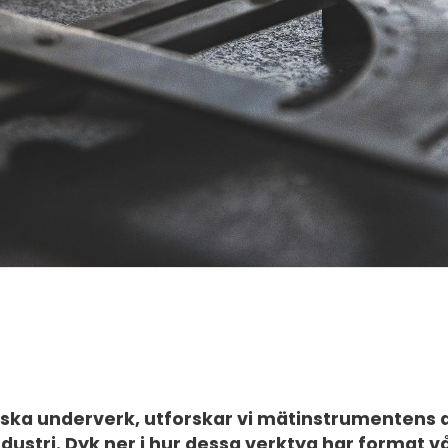
ogiska underverk, utforskar vi mätinstrumentens 
ustri. Dyk ner i hur dessa verktyg har format v