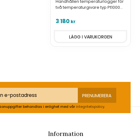
Handhållen temperaturlogger för
två temperaturgivare typ Pt1000
med kontaktdon typ Cinch -
Commeter.
3 180
kr
PRENUMERERA
sonuppgifter behandlas i enlighet med vår
integritetspolicy
.
Information