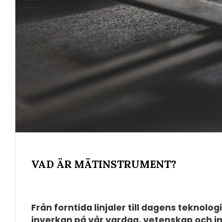
VAD ÄR MÄTINSTRUMENT?
Från forntida linjaler till dagens teknol
inverkan på vår vardag, vetenskap och ind