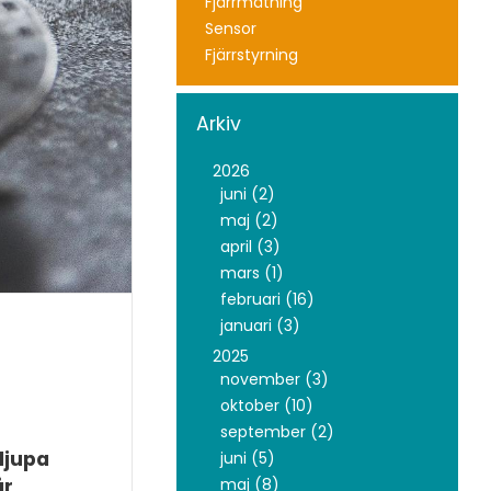
Fjärrmätning
Sensor
Fjärrstyrning
Arkiv
2026
juni (2)
maj (2)
april (3)
mars (1)
februari (16)
januari (3)
2025
november (3)
oktober (10)
september (2)
djupa
juni (5)
maj (8)
år