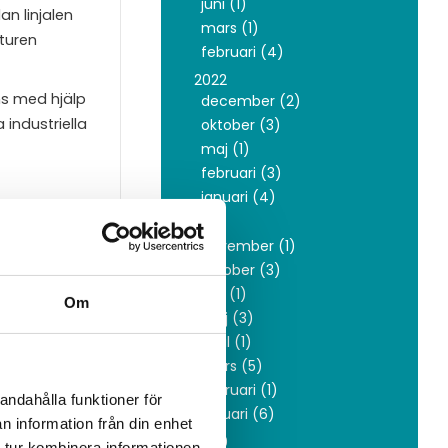
juni (1)
an linjalen
mars (1)
turen
februari (4)
2022
ms med hjälp
december (2)
 industriella
oktober (3)
maj (1)
februari (3)
januari (4)
2021
november (1)
inciperna
oktober (3)
 det tar för
juni (1)
Om
maj (3)
en. Vem
april (1)
edan teknik
mars (5)
å och
februari (1)
andahålla funktioner för
januari (6)
n information från din enhet
2020
 tur kombinera informationen