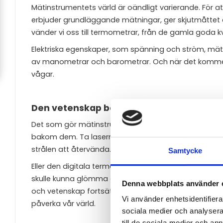
Mätinstrumentets värld är oändligt varierande. För at
erbjuder grundläggande mätningar, ger skjutmåttet e
vänder vi oss till termometrar, från de gamla goda k
Elektriska egenskaper, som spänning och ström, mä
av manometrar och barometrar. Och när det kommer till 
vågar.
Den vetenskap bakom mätningen
Det som gör mätinstrument så fascinerande är inte 
bakom dem. Ta lasermätaren som exempel: den skicka
strålen att återvända.
Samtycke
Eller den digitala termometern, som använder komp
skulle kunna glömma den traditionella balansen som 
Denna webbplats använder 
och vetenskap fortsätter att utvecklas, förblir mäti
Vi använder enhetsidentifierar
påverka vår värld.
sociala medier och analysera 
till de sociala medier och a