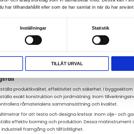
har tillhandahållit eller som de har samlat in när du har använt 
t kärnan i experimentella framsteg och upptäckter. De används
n. Inom biomedicinsk forskning, som exempel används avancer
Inställningar
Statistik
ioner, vilket leder till bättre läkemedel och behandlingsmeto
er och superkondensatorer till vår förståelse av universums
 precision och noggrannhet i dessa instrument, kan forskare 
bart.
TILLÅT URVAL
gsfall
tälla produktkvalitet, effektivitet och säkerhet. I byggsektor
tälla exakt konstruktion och jordmätning. Inom tillverkningsin
ntrollera råmaterialens sammansättning och kvalitet.
ltimetrar för att testa och designa kretsar. Inom olje- och ga
älla effektiv borrning och produktion. Dessa mätinstrument ä
ndustriell framgång och tillförlitlighet.