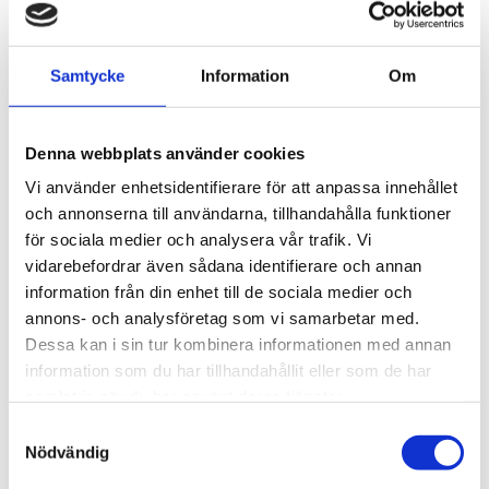
Kategorier
Produkter (55)
Samtycke
Information
Om
Applikationer (23)
Funktioner (16)
Tjänster (11)
Denna webbplats använder cookies
Nyhetsbrev (5)
Vi använder enhetsidentifierare för att anpassa innehållet
och annonserna till användarna, tillhandahålla funktioner
Taggar
för sociala medier och analysera vår trafik. Vi
vidarebefordrar även sådana identifierare och annan
Givare
information från din enhet till de sociala medier och
Fjärrmätning
annons- och analysföretag som vi samarbetar med.
Sensor
Dessa kan i sin tur kombinera informationen med annan
Fjärrstyrning
information som du har tillhandahållit eller som de har
samlat in när du har använt deras tjänster.
Arkiv
Samtyckesval
Nödvändig
2026