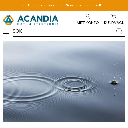
26 september 2023
Fri telefonsupport
Service och underhåll
Meny
MITT KONTO
KUNDVAGN