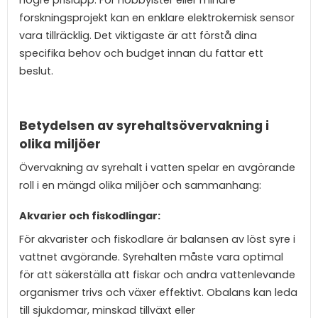
högre prislapp. För hobbyister eller mindre
forskningsprojekt kan en enklare elektrokemisk sensor
vara tillräcklig. Det viktigaste är att förstå dina
specifika behov och budget innan du fattar ett
beslut.
Betydelsen av syrehaltsövervakning i
olika miljöer
Övervakning av syrehalt i vatten spelar en avgörande
roll i en mängd olika miljöer och sammanhang:
Akvarier och fiskodlingar:
För akvarister och fiskodlare är balansen av löst syre i
vattnet avgörande. Syrehalten måste vara optimal
för att säkerställa att fiskar och andra vattenlevande
organismer trivs och växer effektivt. Obalans kan leda
till sjukdomar, minskad tillväxt eller