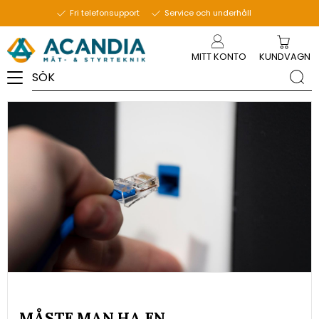
3 januari 2024
Fri telefonsupport
Service och underhåll
Meny
MITT KONTO
KUNDVAGN
MÅSTE MAN HA EN