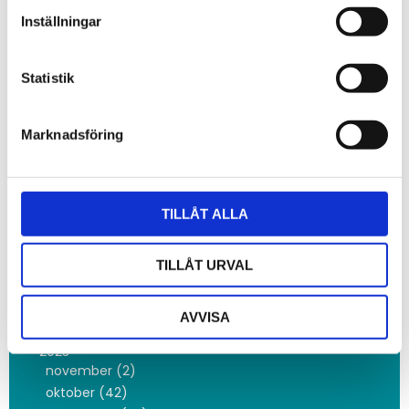
maj (8)
Inställningar
mars (5)
februari (9)
Statistik
januari (12)
2024
december (5)
Marknadsföring
november (20)
oktober (8)
september (2)
TILLÅT ALLA
augusti (1)
juli (1)
maj (2)
TILLÅT URVAL
mars (2)
februari (1)
AVVISA
januari (4)
2023
november (2)
oktober (42)