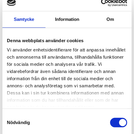
Givare
Fjärrmätning
Sensor
Samtycke
Information
Om
Fjärrstyrning
Denna webbplats använder cookies
Arkiv
Vi använder enhetsidentifierare för att anpassa innehållet
2026
och annonserna till användarna, tillhandahålla funktioner
juni (2)
för sociala medier och analysera vår trafik. Vi
maj (2)
vidarebefordrar även sådana identifierare och annan
april (3)
information från din enhet till de sociala medier och
mars (1)
annons- och analysföretag som vi samarbetar med.
februari (16)
Dessa kan i sin tur kombinera informationen med annan
januari (3)
information som du har tillhandahållit eller som de har
2025
samlat in när du har använt deras tjänster.
november (3)
Samtyckesval
oktober (10)
Nödvändig
september (2)
juni (5)