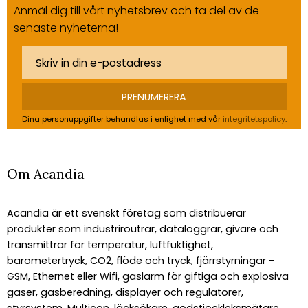
Anmäl dig till vårt nyhetsbrev och ta del av de
senaste nyheterna!
PRENUMERERA
Dina personuppgifter behandlas i enlighet med vår
integritetspolicy
.
Om Acandia
Acandia är ett svenskt företag som distribuerar
produkter som industriroutrar, dataloggrar, givare och
transmittrar för temperatur, luftfuktighet,
barometertryck, CO2, flöde och tryck, fjärrstyrningar -
GSM, Ethernet eller Wifi, gaslarm för giftiga och explosiva
gaser, gasberedning, displayer och regulatorer,
styrsystem, Multicon, läcksökare, godstjockleksmätare,