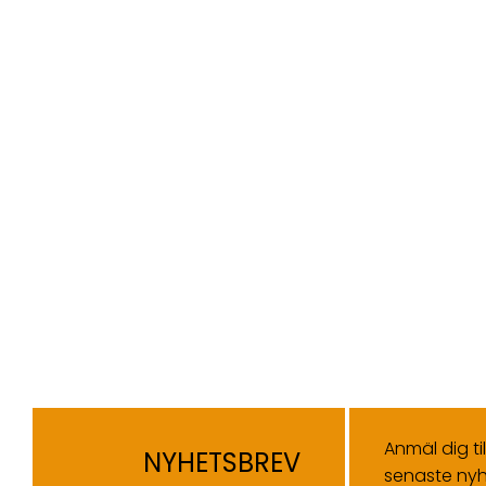
Anmäl dig ti
NYHETSBREV
senaste nyh