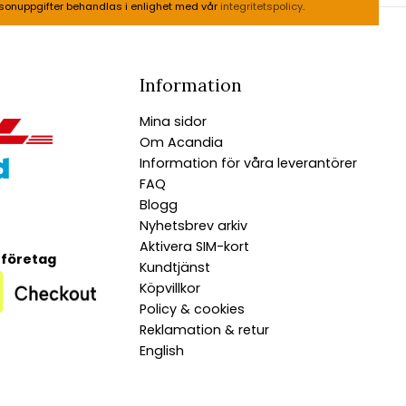
sonuppgifter behandlas i enlighet med vår
integritetspolicy
.
Information
Mina sidor
Om Acandia
Information för våra leverantörer
FAQ
Blogg
Nyhetsbrev arkiv
Aktivera SIM-kort
 företag
Kundtjänst
Köpvillkor
Policy & cookies
Reklamation & retur
English