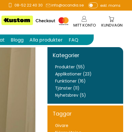
08-52 22 40 30
info@acandia.se
exkl. moms
P
ri
s
MITT KONTO
KUNDVAGN
e
r
at
Blogg
Alla produkter
FAQ
vi
s
Kategorier
a
s
Produkter (55)
Applikationer (23)
Funktioner (16)
Tjänster (11)
Nyhetsbrev (5)
Taggar
Givare