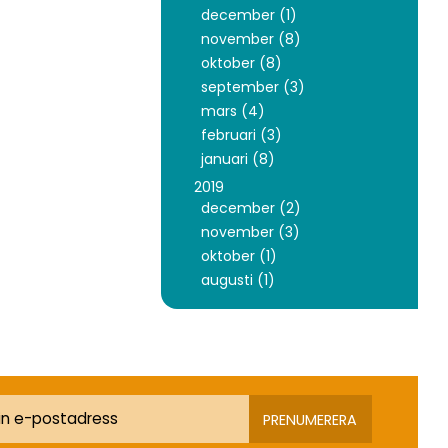
december (1)
november (8)
oktober (8)
september (3)
mars (4)
februari (3)
januari (8)
2019
december (2)
november (3)
oktober (1)
augusti (1)
PRENUMERERA