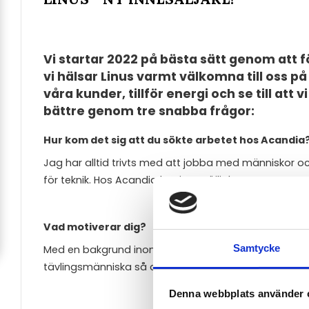
Vi startar 2022 på bästa sätt genom att 
vi hälsar Linus varmt välkomna till oss
våra kunder, tillför energi och se till att
bättre genom tre snabba frågor:
Hur kom det sig att du sökte arbetet hos Acandia
Jag har alltid trivts med att jobba med människor 
för teknik. Hos Acandia har jag möjligheten att test
Vad motiverar dig?
Samtycke
Med en bakgrund inom idrott så motiveras jag av at
tävlingsmänniska så alla slags tävlingar motiverar m
Denna webbplats använder 