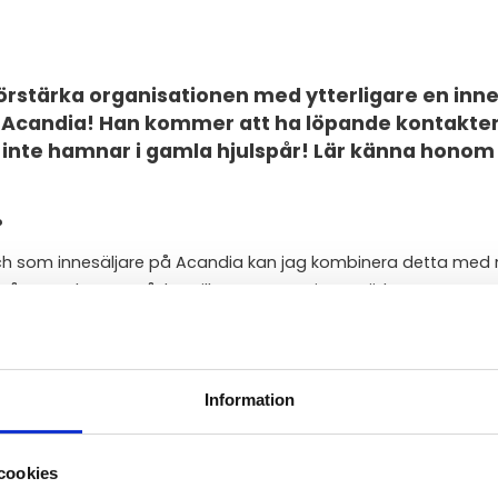
förstärka organisationen med ytterligare en inne
 på Acandia! Han kommer att ha löpande kontakt
 vi inte hamnar i gamla hjulspår! Lär känna honom 
?
och som innesäljare på Acandia kan jag kombinera detta med m
a på nya arbetsområden vilket passar mig utmärkt.
Information
t utmana mig själv och jobba mot tydliga mål. Jag är en
ig!
cookies