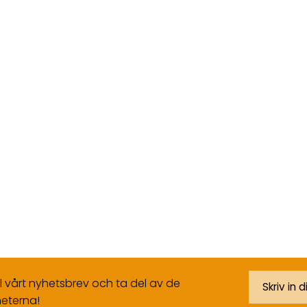
ll vårt nyhetsbrev och ta del av de
eterna!