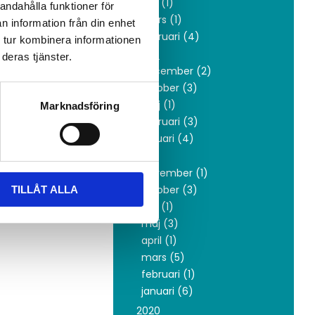
juni (1)
andahålla funktioner för
mars (1)
n information från din enhet
ccessivt
februari (4)
 tur kombinera informationen
2022
deras tjänster.
december (2)
oktober (3)
maj (1)
Marknadsföring
februari (3)
januari (4)
2021
november (1)
oktober (3)
TILLÅT ALLA
juni (1)
maj (3)
april (1)
mars (5)
februari (1)
januari (6)
2020