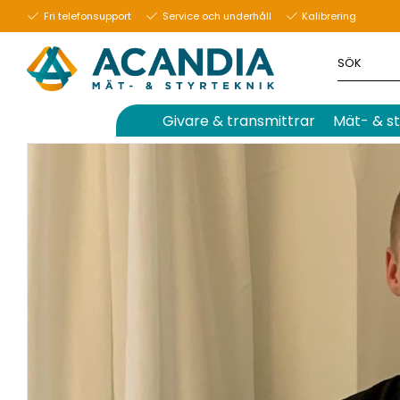
13 januari 2022
Fri telefonsupport
Service och underhåll
Kalibrering
Givare & transmittrar
Mät- & st