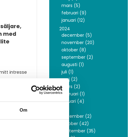
mars (5)
februari (9)
januari (12)
säljare,
2024
en med
december (5)
lite
november (20)
oktober (8)
september (2)
augusti (1)
juli (1)
itt intresse
maj (2)
mars (2)
februari (1)
januari (4)
2023
Om
november (2)
oktober (42)
september (35)