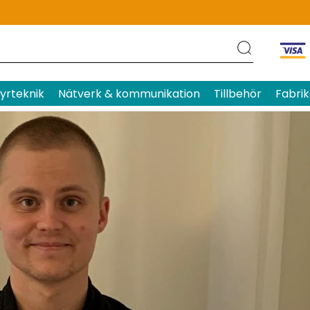
yrteknik
Nätverk & kommunikation
Tillbehör
Fabrik