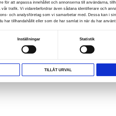
tsatta utveckling?
e för att anpassa innehållet och annonserna till användarna, tillh
vår trafik. Vi vidarebefordrar även sådana identifierare och anna
 den bästa supporten på marknaden. Jag ser fram emot att su
nnons- och analysföretag som vi samarbetar med. Dessa kan i sin
hjälpa till med support, service och installationer.
har tillhandahållit eller som de har samlat in när du har använt 
Inställningar
Statistik
TILLÅT URVAL