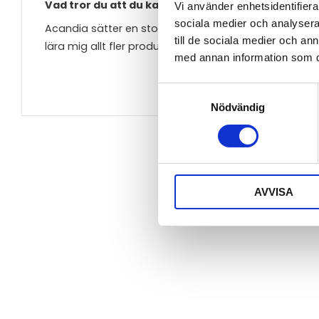
Vad tror du att du kan bidra med till Acandias for
Vi använder enhetsidentifierar
sociala medier och analysera 
Acandia sätter en stolthet i att kunna ge kunderna
till de sociala medier och a
lära mig allt fler produkterna på djupet och då kunna 
med annan information som du 
Samtyckesval
Nödvändig
AVVISA