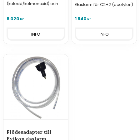
(koloxid/kolmonoxid) och
Gaslarm för C2H2 (acetylen)
NO2 (kvävdioxid) avsett för
parkeringsgarage,
6 020
1 640
kr
kr
verkstäder eller andra
utrymmen där avgaser kan
förekomma
INFO
INFO
Flödesadapter till
Evikon gaslarm