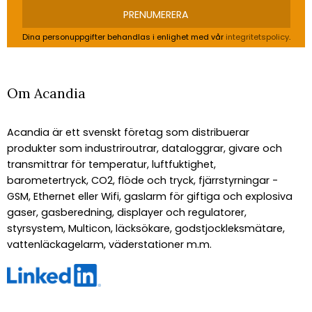
PRENUMERERA
Dina personuppgifter behandlas i enlighet med vår
integritetspolicy
.
Om Acandia
Acandia är ett svenskt företag som distribuerar
produkter som industriroutrar, dataloggrar, givare och
transmittrar för temperatur, luftfuktighet,
barometertryck, CO2, flöde och tryck, fjärrstyrningar -
GSM, Ethernet eller Wifi, gaslarm för giftiga och explosiva
gaser, gasberedning, displayer och regulatorer,
styrsystem, Multicon, läcksökare, godstjockleksmätare,
vattenläckagelarm, väderstationer m.m.