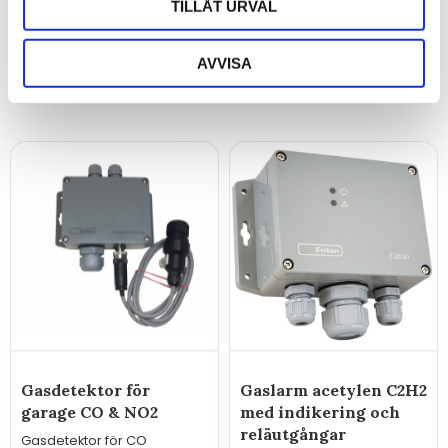
TILLÅT URVAL
AVVISA
Relaterade produkter
Gasdetektor för
Gaslarm acetylen C2H2
garage CO & NO2
med indikering och
reläutgångar
Gasdetektor för CO