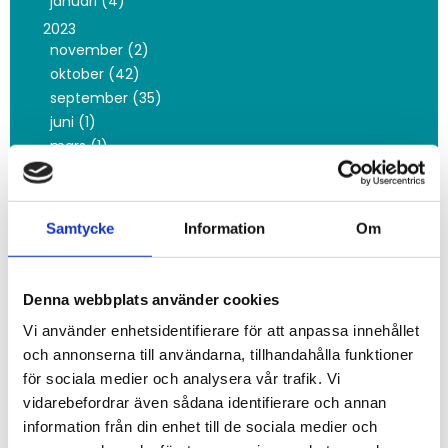
januari (4)
2023
november (2)
oktober (42)
september (35)
juni (1)
mars (1)
februari (4)
2022
december (2)
Samtycke
Information
Om
oktober (3)
maj (1)
februari (3)
Denna webbplats använder cookies
januari (4)
Vi använder enhetsidentifierare för att anpassa innehållet
2021
och annonserna till användarna, tillhandahålla funktioner
november (1)
för sociala medier och analysera vår trafik. Vi
oktober (3)
vidarebefordrar även sådana identifierare och annan
juni (1)
information från din enhet till de sociala medier och
maj (3)