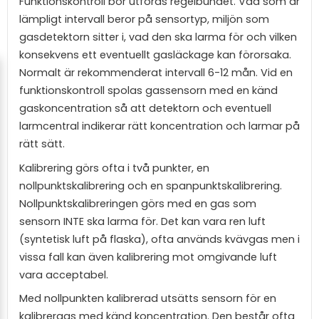
Funktionskontroll bör utföras regelbundet. Vad som är
lämpligt intervall beror på sensortyp, miljön som
gasdetektorn sitter i, vad den ska larma för och vilken
konsekvens ett eventuellt gasläckage kan förorsaka.
Normalt är rekommenderat intervall 6-12 mån. Vid en
funktionskontroll spolas gassensorn med en känd
gaskoncentration så att detektorn och eventuell
larmcentral indikerar rätt koncentration och larmar på
rätt sätt.
Kalibrering görs ofta i två punkter, en
nollpunktskalibrering och en spanpunktskalibrering.
Nollpunktskalibreringen görs med en gas som
sensorn INTE ska larma för. Det kan vara ren luft
(syntetisk luft på flaska), ofta används kvävgas men i
vissa fall kan även kalibrering mot omgivande luft
vara acceptabel.
Med nollpunkten kalibrerad utsätts sensorn för en
kalibrergas med känd koncentration. Den består ofta