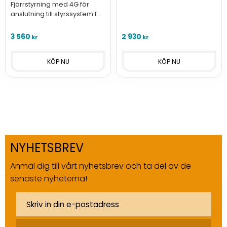
grind, port, bom eller
Fjärrstyrning med 4G för
liknande för öppning via
anslutning till styrssystem för
mobilapp, samtal eller SMS.
grind, port, bom eller
liknande för öppning via
3 560
2 930
kr
kr
mobilapp, samtal eller SMS.
NYHETSBREV
Anmäl dig till vårt nyhetsbrev och ta del av de
senaste nyheterna!