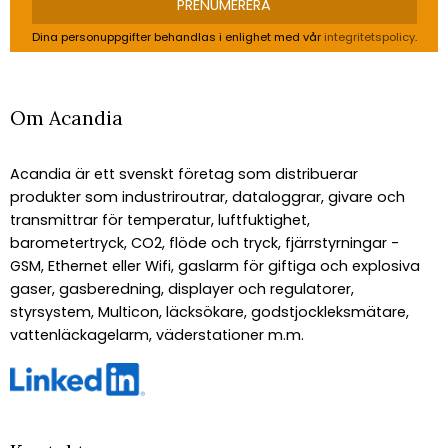
PRENUMERERA
Dina personuppgifter behandlas i enlighet med vår
integritetspolicy
.
Om Acandia
Acandia är ett svenskt företag som distribuerar
produkter som industriroutrar, dataloggrar, givare och
transmittrar för temperatur, luftfuktighet,
barometertryck, CO2, flöde och tryck, fjärrstyrningar -
GSM, Ethernet eller Wifi, gaslarm för giftiga och explosiva
gaser, gasberedning, displayer och regulatorer,
styrsystem, Multicon, läcksökare, godstjockleksmätare,
vattenläckagelarm, väderstationer m.m.