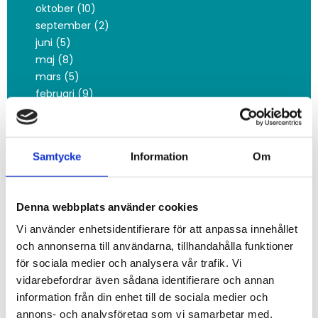
oktober (10)
september (2)
juni (5)
maj (8)
mars (5)
februari (9)
januari (12)
2024
december (5)
Samtycke
Information
Om
november (20)
oktober (8)
september (2)
Denna webbplats använder cookies
augusti (1)
Vi använder enhetsidentifierare för att anpassa innehållet
juli (1)
och annonserna till användarna, tillhandahålla funktioner
maj (2)
för sociala medier och analysera vår trafik. Vi
mars (2)
vidarebefordrar även sådana identifierare och annan
februari (1)
information från din enhet till de sociala medier och
januari (4)
annons- och analysföretag som vi samarbetar med.