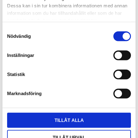
2023
Dessa kan i sin tur kombinera informationen med annan
november (2)
information som du har tillhandahållit eller som de har
oktober (42)
samlat in när du har använt deras tjänster.
september (35)
juni (1)
Samtyckesval
mars (1)
Nödvändig
februari (4)
2022
Inställningar
december (2)
oktober (3)
maj (1)
Statistik
februari (3)
januari (4)
Marknadsföring
2021
november (1)
oktober (3)
juni (1)
TILLÅT ALLA
maj (3)
april (1)
TILLÅT URVAL