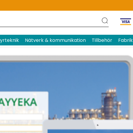
yrteknik
Nätverk & kommunikation
Tillbehör
Fabrik