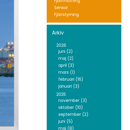
Fjärrmätning
Sensor
Fjärrstyrning
Arkiv
2026
juni (2)
maj (2)
april (3)
mars (1)
februari (16)
januari (3)
2025
november (3)
oktober (10)
september (2)
juni (5)
maj (8)