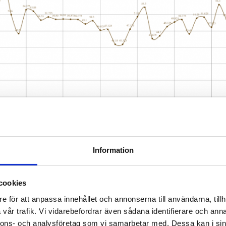
Information
cookies
fastigheter. Tryckslagen kan orsaka skada på utrustning och d
ckslag, analysera samband med driftscykler hos installerade 
e för att anpassa innehållet och annonserna till användarna, tillh
lämpar sig utmärkt för mätning och analys direkt i molntjänst
vår trafik. Vi vidarebefordrar även sådana identifierare och anna
nnons- och analysföretag som vi samarbetar med. Dessa kan i sin