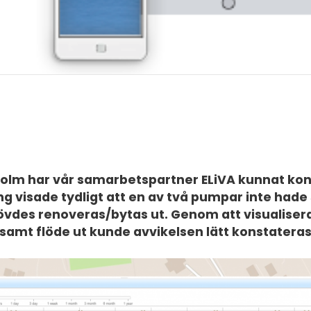
holm har vår samarbetspartner ELiVA kunnat ko
ng visade tydligt att en av två pumpar inte ha
ehövdes renoveras/bytas ut. Genom att visualiser
samt flöde ut kunde avvikelsen lätt konstateras