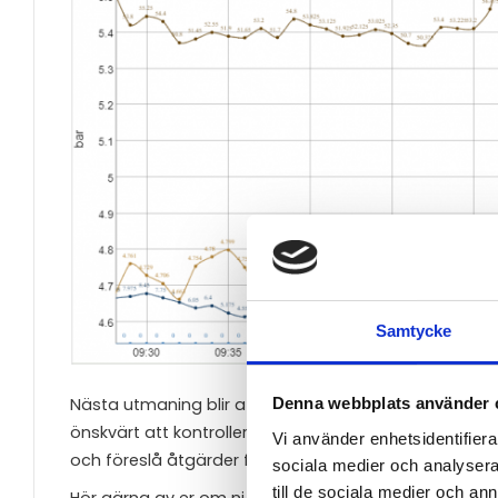
Samtycke
Denna webbplats använder 
Nästa utmaning blir att mäta eventuella tryckslag i 
önskvärt att kontrollera eventuell förekomst av try
Vi använder enhetsidentifierar
och föreslå åtgärder för att minska slagen. Wavelet 
sociala medier och analysera 
till de sociala medier och a