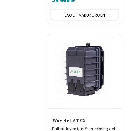
24 669
kr
Wavelet ATEX
Batteridriven fjärrövervakning och