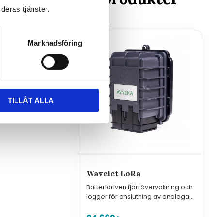
deras tjänster.
Marknadsföring
TILLÅT ALLA
Wavelet LoRa
Batteridriven fjärrövervakning och
logger för anslutning av analoga,
seriella och digitala givare med
standardinterface, LoRaWAN