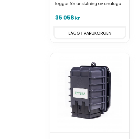
logger för anslutning av analoga,
seriella och digitala givare med
standardinterface, ATEX Zone 0
35 058
kr