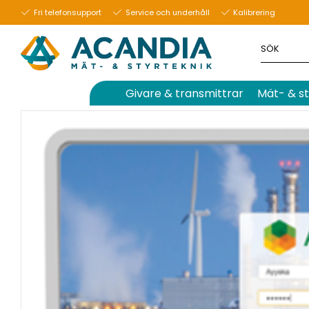
5 december 2019
Fri telefonsupport
Service och underhåll
Kalibrering
Givare & transmittrar
Mät- & st