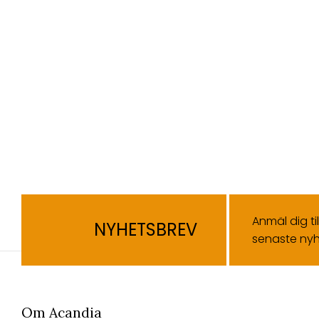
Anmäl dig ti
NYHETSBREV
senaste nyh
Om Acandia