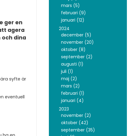
mars (5)
februari (9)
januari (12)
e ger en
2024
att agera
december (5)
m och dina
november (20)
oktober (8)
september (2)
augusti (1)
juli (1)
maj (2)
mära syfte är
mars (2)
februari (1)
n eventuell
januari (4)
2023
november (2)
oktober (42)
september (35)
du ha en