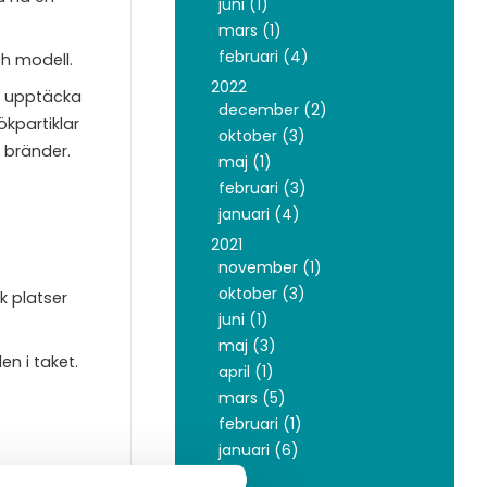
juni (1)
mars (1)
februari (4)
h modell.
2022
t upptäcka
december (2)
ökpartiklar
oktober (3)
 bränder.
maj (1)
februari (3)
januari (4)
2021
november (1)
oktober (3)
k platser
juni (1)
maj (3)
en i taket.
april (1)
mars (5)
februari (1)
januari (6)
Denna typ av
2020