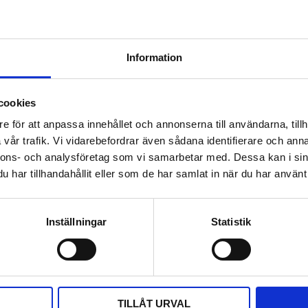
cera den i dammiga utrymmen, eftersom damm kan ackumuleras
Information
r
u testa den regelbundet, åtminstone en gång i månaden. Mång
cookies
för att kontrollera att den fungerar.
e för att anpassa innehållet och annonserna till användarna, tillh
ven om larmet inte signalerar att batteriet är lågt. Se även ti
vår trafik. Vi vidarebefordrar även sådana identifierare och anna
nnons- och analysföretag som vi samarbetar med. Dessa kan i sin
har tillhandahållit eller som de har samlat in när du har använt 
teribyte. Regelbunden dammning och rengöring med en mjuk b
n fri från spindelväv och insekter, som kan påverka dess presta
Inställningar
Statistik
säkerhet. Förutom den regelbundna testningen med testknappe
tersom sensorerna kan försämras över tid. Se till att följa till
ta möjliga skydd.
TILLÅT URVAL