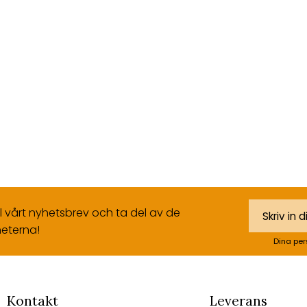
ll vårt nyhetsbrev och ta del av de
eterna!
Dina per
Kontakt
Leverans