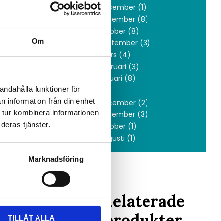
 och
december (1)
november (8)
oktober (8)
Om
september (3)
mars (4)
februari (3)
a
januari (8)
andahålla funktioner för
2019
ll att hålla
n information från din enhet
december (2)
 tur kombinera informationen
november (3)
deras tjänster.
orste
oktober (1)
nda. Läs
augusti (1)
Marknadsföring
n, bör du
verkarens
Relaterade
produkter
TILLÅT ALLA