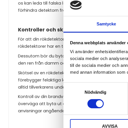
os kan leda till falska larm. Undvik också att pla
förhindra detektorn från att fungera korrekt.
Samtycke
Kontroller och skötsel på din rökdetekto
För att din rökdetektor ska fungera optimalt bör d
Denna webbplats använder 
rökdetektorer har en testknapp som du kan trycka på 
Vi använder enhetsidentifierar
Dessutom bör du byta batteri minst en gång om året, ä
sociala medier och analysera 
den ren från damm och smuts.
till de sociala medier och a
med annan information som du 
Skötsel av en rökdetektor innebär mer än bara bat
förebygger felaktiga larm. Se också till att hålla de
Samtyckesval
alltid tillverkarens underhållsinstruktioner noggrant.
Nödvändig
Kontroll av din brandvarnare är avgörande för din 
överväga att byta ut din rökdetektor vart tionde år, ef
anvisningar angående underhåll och kontroll för bäs
AVVISA