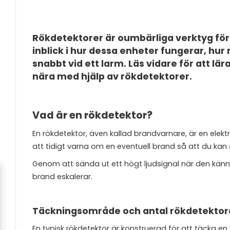
Rökdetektorer är oumbärliga verktyg för
inblick i hur dessa enheter fungerar, hu
snabbt vid ett larm. Läs vidare för att lä
nära med hjälp av rökdetektorer.
Vad är en rökdetektor?
En rökdetektor, även kallad brandvarnare, är en elektr
att tidigt varna om en eventuell brand så att du ka
Genom att sända ut ett högt ljudsignal när den känn
brand eskalerar.
Täckningsområde och antal rökdetektor
En typisk rökdetektor är konstruerad för att täcka en 