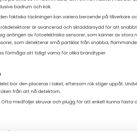
exklusive badrum och kök.
n faktiska täckningen kan variera beroende på tillverkare oc
 rökdetektorer är avancerad och skräddarsydd för att snabb
ig antingen av fotoelektriska sensorer, som känner av stora r
nsorer, som detekterar små partiklar från snabba, flammande
s förmåga att tidigt varna för olika brändtyper.
n
 Helst bör den placeras i taket, eftersom rök stiger uppåt. Undvi
 röken från att nå detektorn.
. Ofta medföljer skruvar och plugg för att enkelt kunna fästa d
ppstå oss ofta, som i närheten av spisen eller en braskamin. 