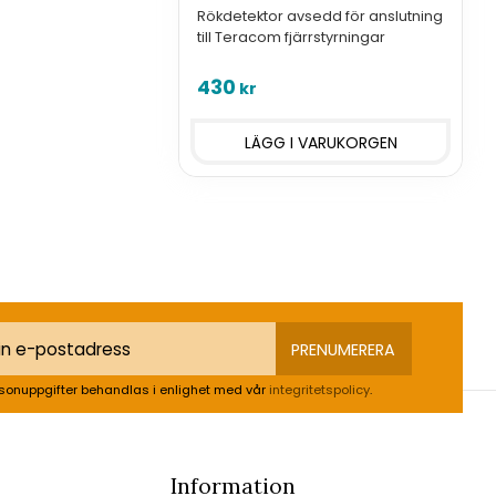
Rökdetektor avsedd för anslutning
till Teracom fjärrstyrningar
430
kr
PRENUMERERA
sonuppgifter behandlas i enlighet med vår
integritetspolicy
.
Information