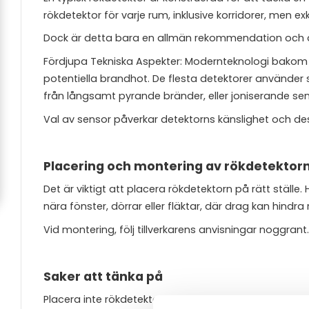
rökdetektor för varje rum, inklusive korridorer, men 
Dock är detta bara en allmän rekommendation och de
Fördjupa Tekniska Aspekter: Modernteknologi bakom
potentiella brandhot. De flesta detektorer använder s
från långsamt pyrande bränder, eller joniserande se
Val av sensor påverkar detektorns känslighet och des
Placering och montering av rökdetektor
Det är viktigt att placera rökdetektorn på rätt ställe.
nära fönster, dörrar eller fläktar, där drag kan hindra
Vid montering, följ tillverkarens anvisningar noggrant
Saker att tänka på
Placera inte rökdetektorn nära platser där det kan u