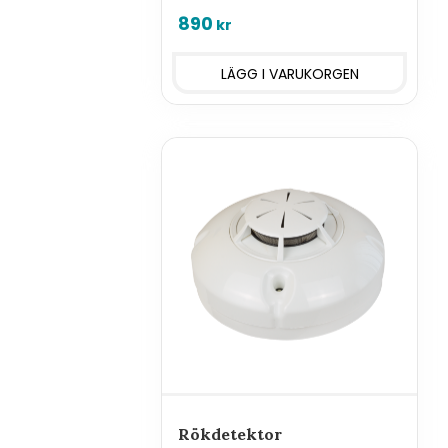
vakter i serien Hxx3x eller GSM-
890
kr
styrningar med larmfunktion
Rökdetektor