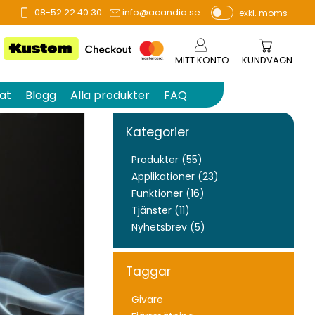
08-52 22 40 30
info@acandia.se
exkl. moms
P
ri
s
MITT KONTO
KUNDVAGN
e
r
at
Blogg
Alla produkter
FAQ
vi
s
Kategorier
a
s
Produkter (55)
Applikationer (23)
Funktioner (16)
Tjänster (11)
Nyhetsbrev (5)
Taggar
Givare