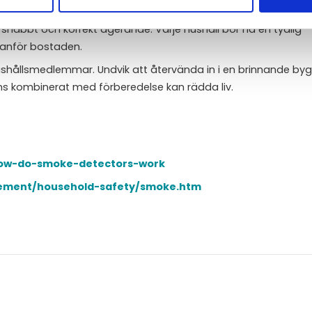
snabbt och korrekt agerande. Varje hushåll bör ha en tydlig
tanför bostaden.
shållsmedlemmar. Undvik att återvända in i en brinnande by
s kombinerat med förberedelse kan rädda liv.
how-do-smoke-detectors-work
ement/household-safety/smoke.htm