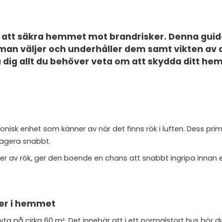
 att säkra hemmet mot brandrisker. Denna guid
r man väljer och underhåller dem samt vikten av 
ra dig allt du behöver veta om att skydda ditt he
onisk enhet som känner av när det finns rök i luften. Dess pri
n agera snabbt.
er av rök, ger den boende en chans att snabbt ingripa innan e
er i hemmet
yta på cirka 60 m². Det innebär att i ett normalstort hus bör 