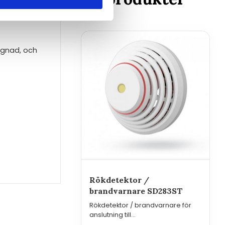
ggnad, och
Rökdetektor /
brandvarnare SD283ST
Rökdetektor / brandvarnare för
anslutning till
övervakningssystem/regulatorer/