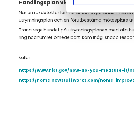
Handlingsplan vid larm
När en rökdetektor larmar är det avgörande med ett 
utrymningsplan och en förutbestämd mötesplats u
Träna regelbundet på utrymningsplanen med alla hu
ring nödnumret omedelbart. Kom ihåg: snabb respon
källor
https://www.nist.gov/how-do-you-measure-it/
https://home.howstuffworks.com/home-improv