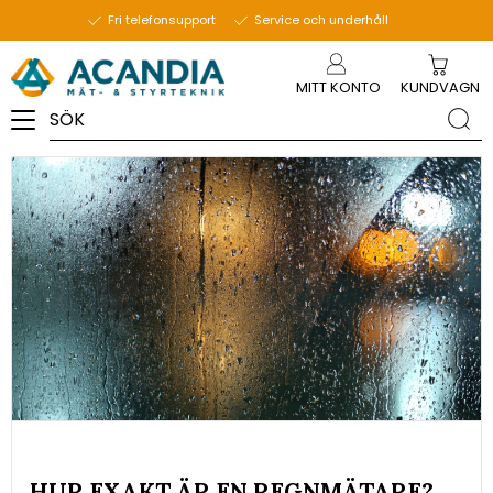
9 oktober 2023
Fri telefonsupport
Service och underhåll
Meny
MITT KONTO
KUNDVAGN
HUR EXAKT ÄR EN REGNMÄTARE?