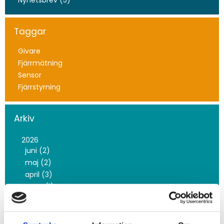
Taggar
Givare
Fjärrmätning
Sensor
Fjärrstyrning
Arkiv
2026
juni (2)
maj (2)
april (3)
mars (1)
februari (16)
januari (3)