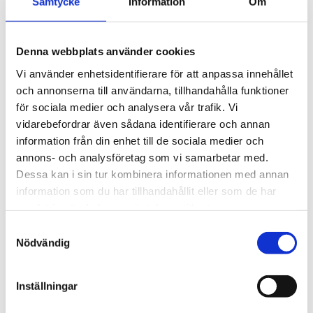
2025
Samtycke
Information
Om
november (3)
oktober (10)
september (2)
Denna webbplats använder cookies
juni (5)
Vi använder enhetsidentifierare för att anpassa innehållet
maj (8)
och annonserna till användarna, tillhandahålla funktioner
mars (5)
för sociala medier och analysera vår trafik. Vi
februari (9)
vidarebefordrar även sådana identifierare och annan
januari (12)
information från din enhet till de sociala medier och
2024
annons- och analysföretag som vi samarbetar med.
december (5)
Dessa kan i sin tur kombinera informationen med annan
november (20)
information som du har tillhandahållit eller som de har
oktober (8)
samlat in när du har använt deras tjänster.
september (2)
Samtyckesval
augusti (1)
Nödvändig
juli (1)
maj (2)
mars (2)
Inställningar
februari (1)