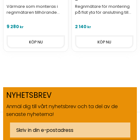
Värmare som monteras i
Regnmätare för montering
regnmätaren tillhörande
på flat yta för anslutning till
väderstation Vantage Pro2.
Davis trådlösa sensorstation
D6332OV.
9 280
2 140
kr
kr
NYHETSBREV
Anmäl dig till vårt nyhetsbrev och ta del av de
senaste nyheterna!