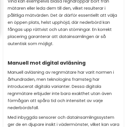
Vind kan exempelvis blåsa regndroppar bort från
mätaren eller leda dem till den, vilket resulterar i
pålitliga mätvärden. Det är därför essentiellt att välja
en öppen plats, helst upphöjd, där nederbörd kan
fångas upp rättvist och utan störningar. En korrekt
placering garanterar att datainsamlingen är så
autentisk som möjligt.
Manuell mot digital avläsning
Manuell avläsning av regnmätare har varit normen i
århundraden, men teknologins framsteg har
introducerat digitala varianter. Dessa digitala
regnmätare erbjuder inte bara exakthet utan även
förmågan att spåra tid och intensitet av varje
nederbördsfall.
Med inbyggda sensorer och datainsamlingssystem
ger de en djupare insikt i vädermönster, vilket kan vara