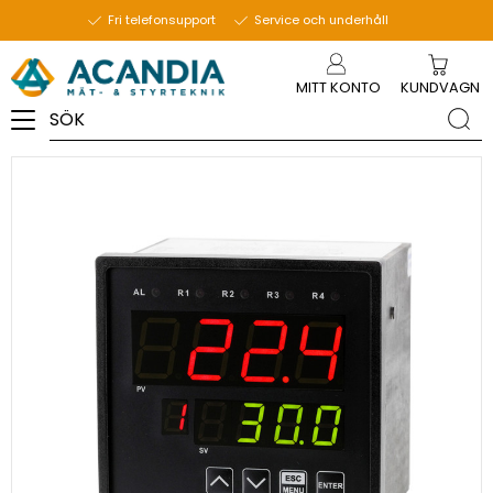
19 augusti 2024
Fri telefonsupport
Service och underhåll
Meny
MITT KONTO
KUNDVAGN