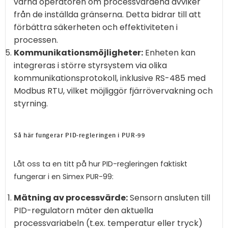
varna operatören om processvärdena avviker
från de inställda gränserna. Detta bidrar till att
förbättra säkerheten och effektiviteten i
processen.
Kommunikationsmöjligheter:
Enheten kan
integreras i större styrsystem via olika
kommunikationsprotokoll, inklusive RS-485 med
Modbus RTU, vilket möjliggör fjärrövervakning och
styrning.
Så här fungerar PID-regleringen i PUR-99
Låt oss ta en titt på hur PID-regleringen faktiskt
fungerar i en Simex PUR-99:
Mätning av processvärde:
Sensorn ansluten till
PID-regulatorn mäter den aktuella
processvariabeln (t.ex. temperatur eller tryck)