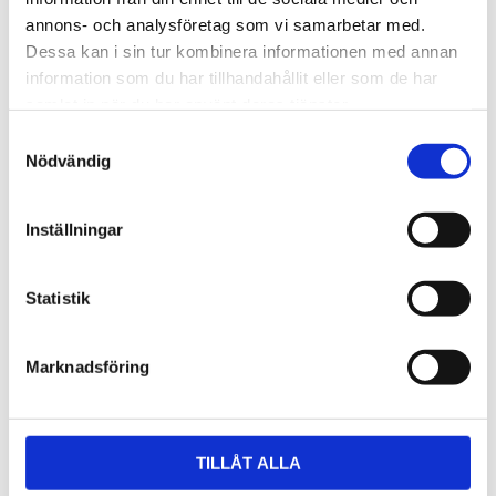
Tjänster (11)
annons- och analysföretag som vi samarbetar med.
Nyhetsbrev (5)
Dessa kan i sin tur kombinera informationen med annan
information som du har tillhandahållit eller som de har
samlat in när du har använt deras tjänster.
Taggar
Samtyckesval
Givare
Nödvändig
Fjärrmätning
Sensor
Inställningar
Fjärrstyrning
Statistik
Arkiv
2026
Marknadsföring
juni (2)
maj (2)
april (3)
mars (1)
TILLÅT ALLA
februari (16)