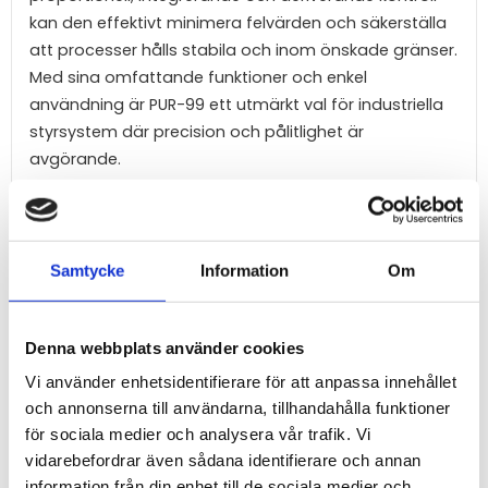
kan den effektivt minimera felvärden och säkerställa
att processer hålls stabila och inom önskade gränser.
Med sina omfattande funktioner och enkel
användning är PUR-99 ett utmärkt val för industriella
styrsystem där precision och pålitlighet är
avgörande.
Om du arbetar inom processindustrin och behöver en
effektiv lösning för att optimera och kontrollera dina
system, är Simex PUR-99 definitivt värd att överväga.
Samtycke
Information
Om
Denna webbplats använder cookies
Vi använder enhetsidentifierare för att anpassa innehållet
Kategorier
och annonserna till användarna, tillhandahålla funktioner
Produkter (55)
för sociala medier och analysera vår trafik. Vi
Applikationer (23)
vidarebefordrar även sådana identifierare och annan
Funktioner (16)
information från din enhet till de sociala medier och