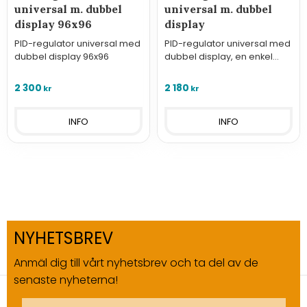
universal m. dubbel
universal m. dubbel
display 96x96
display
PID-regulator universal med
PID-regulator universal med
dubbel display 96x96
dubbel display, en enkel
tvåstegskontroller och en
avancerad PID-kontroller
2 300
2 180
kr
kr
INFO
INFO
NYHETSBREV
Anmäl dig till vårt nyhetsbrev och ta del av de
senaste nyheterna!