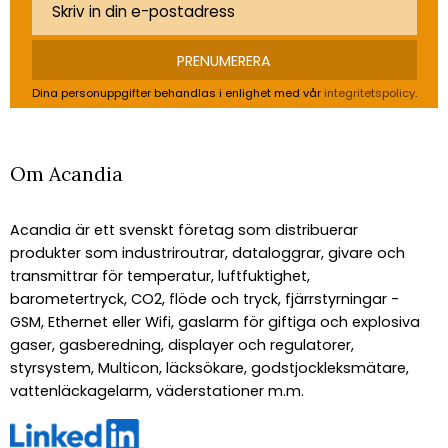
PRENUMERERA
Dina personuppgifter behandlas i enlighet med vår
integritetspolicy
.
Om Acandia
Acandia är ett svenskt företag som distribuerar
produkter som industriroutrar, dataloggrar, givare och
transmittrar för temperatur, luftfuktighet,
barometertryck, CO2, flöde och tryck, fjärrstyrningar -
GSM, Ethernet eller Wifi, gaslarm för giftiga och explosiva
gaser, gasberedning, displayer och regulatorer,
styrsystem, Multicon, läcksökare, godstjockleksmätare,
vattenläckagelarm, väderstationer m.m.