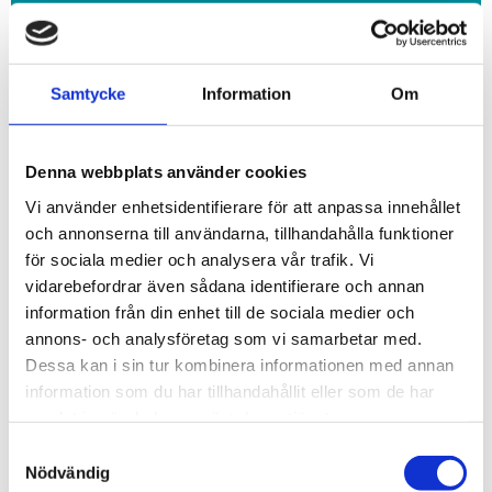
september (2)
juni (5)
maj (8)
Samtycke
Information
Om
mars (5)
februari (9)
januari (12)
Denna webbplats använder cookies
2024
december (5)
Vi använder enhetsidentifierare för att anpassa innehållet
november (20)
och annonserna till användarna, tillhandahålla funktioner
oktober (8)
för sociala medier och analysera vår trafik. Vi
september (2)
vidarebefordrar även sådana identifierare och annan
augusti (1)
information från din enhet till de sociala medier och
juli (1)
annons- och analysföretag som vi samarbetar med.
maj (2)
Dessa kan i sin tur kombinera informationen med annan
mars (2)
information som du har tillhandahållit eller som de har
februari (1)
samlat in när du har använt deras tjänster.
januari (4)
Samtyckesval
2023
Nödvändig