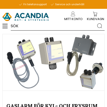
13 januari 2022
Fri telefonsupport
Service och underhåll
Meny
MITT KONTO
KUNDVAGN
GASLARM FÖR KYL- OCH FRYSRUM