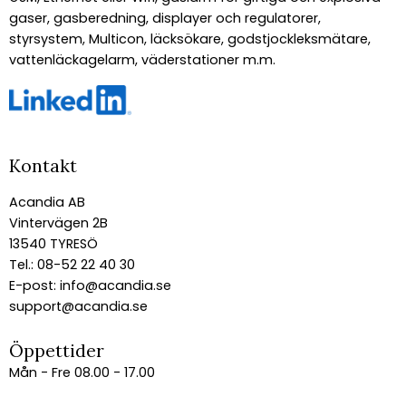
gaser, gasberedning, displayer och regulatorer,
styrsystem, Multicon, läcksökare, godstjockleksmätare,
vattenläckagelarm, väderstationer m.m.
Kontakt
Acandia AB
Vintervägen 2B
13540 TYRESÖ
Tel.: 08-52 22 40 30
E-post:
info@acandia.se
support@acandia.se
Öppettider
Mån - Fre 08.00 - 17.00