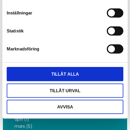
november (2)
oktober (42)
Inställningar
september (35)
juni (1)
mars (1)
Statistik
februari (4)
2022
Marknadsföring
december (2)
oktober (3)
maj (1)
februari (3)
TILLÅT ALLA
januari (4)
2021
TILLÅT URVAL
november (1)
oktober (3)
juni (1)
AVVISA
maj (3)
april (1)
mars (5)