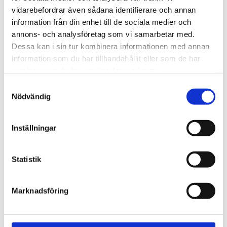
november (1)
vidarebefordrar även sådana identifierare och annan
oktober (3)
information från din enhet till de sociala medier och
juni (1)
annons- och analysföretag som vi samarbetar med.
maj (3)
Dessa kan i sin tur kombinera informationen med annan
april (1)
information som du har tillhandahållit eller som de har
mars (5)
samlat in när du har använt deras tjänster.
februari (1)
Samtyckesval
januari (6)
Nödvändig
2020
december (1)
november (8)
Inställningar
oktober (8)
september (3)
Statistik
mars (4)
februari (3)
januari (8)
Marknadsföring
2019
december (2)
november (3)