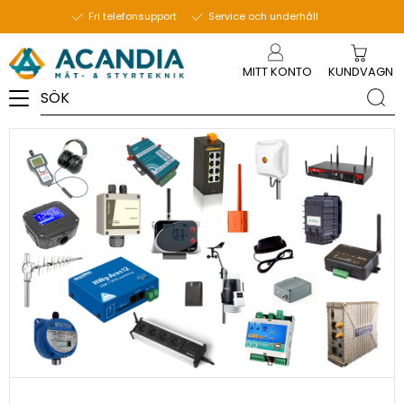
19 november 2020
Fri telefonsupport
Service och underhåll
Meny
MITT KONTO
KUNDVAGN