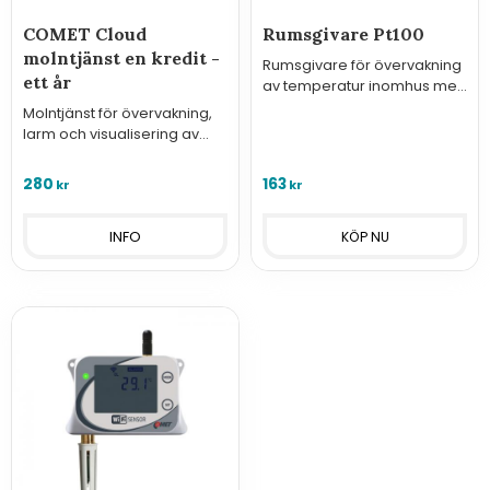
COMET Cloud
Rumsgivare Pt100
molntjänst en kredit -
Rumsgivare för övervakning
ett år
av temperatur inomhus med
sensorelement typ Pt100.
Molntjänst för övervakning,
larm och visualisering av
mätvärden från Comets IoT-
sensorer (4G-loggrar, WiFi-,
280
163
kr
kr
Sigfox-sensorer, MS &
Websensor).
INFO