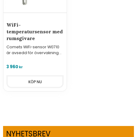
WiFi-
temperatursensor med
rumsgivare
Comets WiFi-sensor W0710
är avsedd för övervakning
av temperatur med en
integrerad
3 960
kr
temperaturgivare.
NYHETSBREV