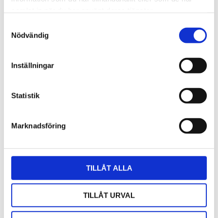
maj (2)
samlat in när du har använt deras tjänster.
april (3)
mars (1)
Samtyckesval
Nödvändig
februari (16)
januari (3)
2025
Inställningar
november (3)
oktober (10)
september (2)
Statistik
juni (5)
maj (8)
Marknadsföring
mars (5)
februari (9)
januari (12)
2024
TILLÅT ALLA
december (5)
november (20)
TILLÅT URVAL
oktober (8)
september (2)