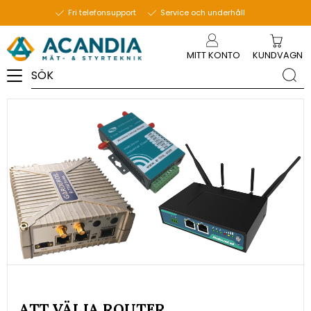
22 februari 2022
Fri telefonsupport
Service och underhåll
Meny
MITT KONTO
KUNDVAGN
ATT VÄLJA ROUTER