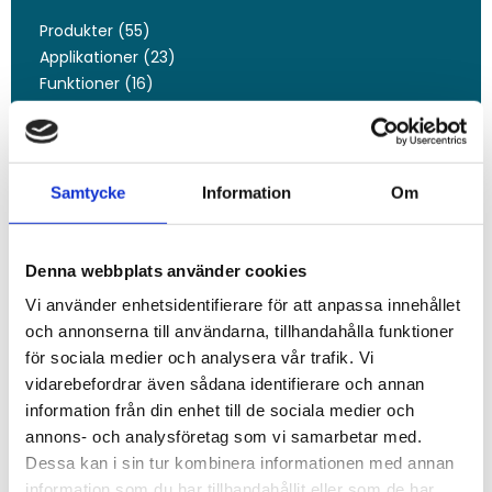
Produkter (55)
Applikationer (23)
Funktioner (16)
Tjänster (11)
Nyhetsbrev (5)
Samtycke
Information
Om
Taggar
Givare
Denna webbplats använder cookies
Fjärrmätning
Sensor
Vi använder enhetsidentifierare för att anpassa innehållet
Fjärrstyrning
och annonserna till användarna, tillhandahålla funktioner
för sociala medier och analysera vår trafik. Vi
vidarebefordrar även sådana identifierare och annan
Arkiv
information från din enhet till de sociala medier och
annons- och analysföretag som vi samarbetar med.
2026
Dessa kan i sin tur kombinera informationen med annan
juni (2)
information som du har tillhandahållit eller som de har