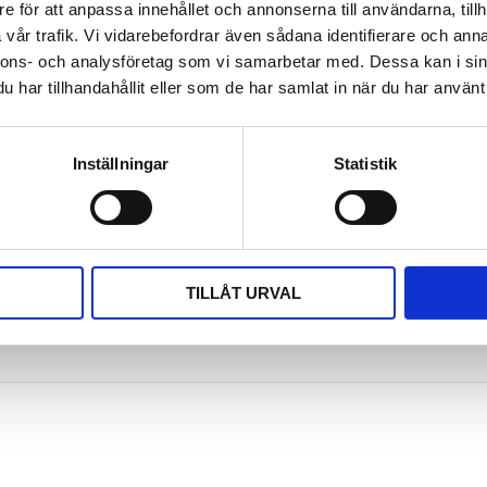
e för att anpassa innehållet och annonserna till användarna, tillh
vår trafik. Vi vidarebefordrar även sådana identifierare och anna
fungerar över hela landet, lite som bensin- och dieseldrivna b
nnons- och analysföretag som vi samarbetar med. Dessa kan i sin
te längre mellan dem på glesbyggden. Helt enkelt en lite äldre
har tillhandahållit eller som de har samlat in när du har använt 
 klarar inte de snabba accelerationerna på samma förtjänstful
väljer du en hybrid! Routerns motsvarighet är en 5G router me
 Den kan använda det renodlade 5G-nätets fulla prestanda ge
Inställningar
Statistik
 för att få tillfredställande täckning NSA.
utbyggnaden av 5G-näten går fram lika fort som antalet lad
 säkerställa att ett SA-nät finns tillgängligt. Då riskerar du att
tidssäker skulle jag välja en SA/NSA.
TILLÅT URVAL