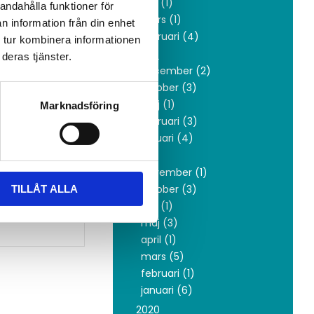
juni (1)
andahålla funktioner för
mars (1)
n information från din enhet
ilar.
februari (4)
 tur kombinera informationen
 beprövad
2022
deras tjänster.
la sätt.
december (2)
d SA/NSA.
oktober (3)
nom SA men
maj (1)
Marknadsföring
februari (3)
januari (4)
dstolpar
2021
 det helt
november (1)
oktober (3)
TILLÅT ALLA
juni (1)
maj (3)
april (1)
mars (5)
februari (1)
januari (6)
2020