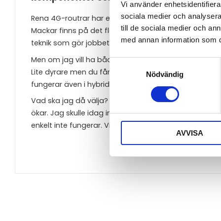
Vi använder enhetsidentifierar
sociala medier och analysera 
Rena 4G-routrar har en bra utbyggd infrastruktur som 
till de sociala medier och a
Mackar finns på det flesta ställen även om det är li
med annan information som du 
teknik som gör jobbet men ligger inte i framkant och
Men om jag vill ha både fossila bränslen och el? Då 
Samtyckesval
Lite dyrare men du får ut max av tillgängligt nät.
Nödvändig
fungerar även i hybridnätet där teknik från 4G används
Vad ska jag då välja? Ja smaken är som baken och 
ökar. Jag skulle idag inte välja en 5G SA utan att först
enkelt inte fungerar. Vill du få maxfart och vara fram
AVVISA