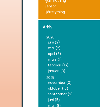
Fjärrmätning
Sensor
Fjärrstyrning
Arkiv
2026
juni (2)
maj (2)
april (3)
mars (1)
februari (16)
januari (3)
2025
november (3)
oktober (10)
september (2)
juni (5)
maj (8)