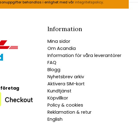
sonuppgifter behandlas i enlighet med vår
integritetspolicy
.
Information
Mina sidor
Om Acandia
Information för våra leverantörer
FAQ
Blogg
Nyhetsbrev arkiv
Aktivera SIM-kort
 företag
Kundtjänst
Köpvillkor
Policy & cookies
Reklamation & retur
English