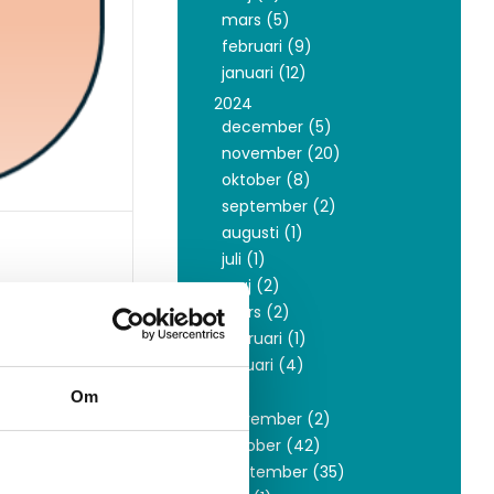
mars (5)
februari (9)
januari (12)
2024
december (5)
november (20)
oktober (8)
september (2)
augusti (1)
juli (1)
maj (2)
mars (2)
februari (1)
januari (4)
r så
2023
Om
rar. För
november (2)
slös,
oktober (42)
ndast är
september (35)