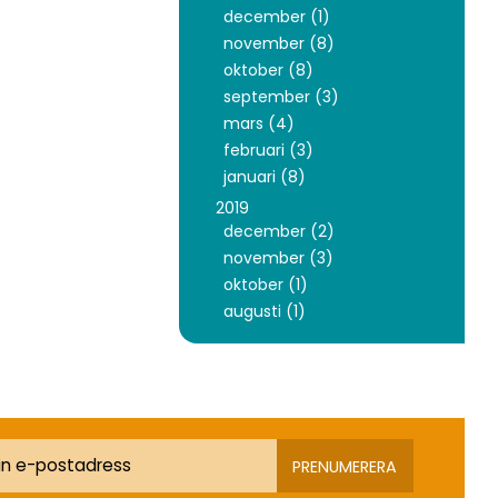
december (1)
november (8)
oktober (8)
september (3)
mars (4)
februari (3)
januari (8)
2019
december (2)
november (3)
oktober (1)
augusti (1)
PRENUMERERA