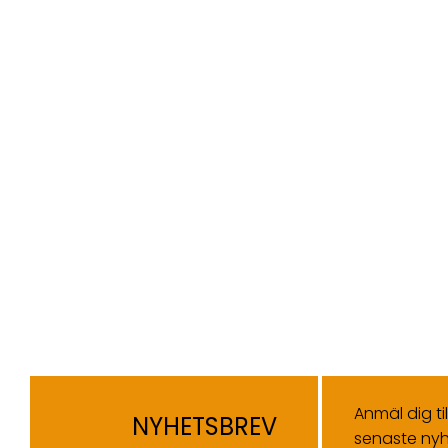
Anmäl dig ti
NYHETSBREV
senaste nyh