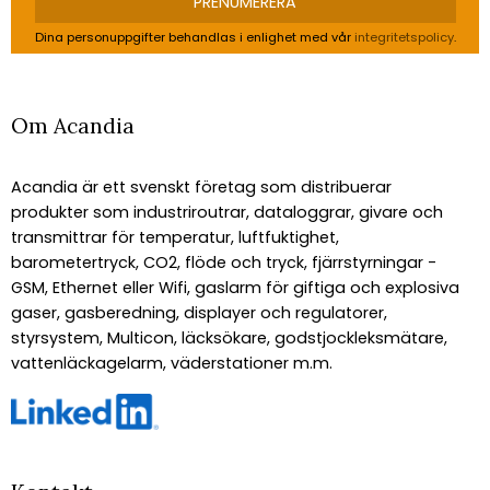
PRENUMERERA
Dina personuppgifter behandlas i enlighet med vår
integritetspolicy
.
Om Acandia
Acandia är ett svenskt företag som distribuerar
produkter som industriroutrar, dataloggrar, givare och
transmittrar för temperatur, luftfuktighet,
barometertryck, CO2, flöde och tryck, fjärrstyrningar -
GSM, Ethernet eller Wifi, gaslarm för giftiga och explosiva
gaser, gasberedning, displayer och regulatorer,
styrsystem, Multicon, läcksökare, godstjockleksmätare,
vattenläckagelarm, väderstationer m.m.