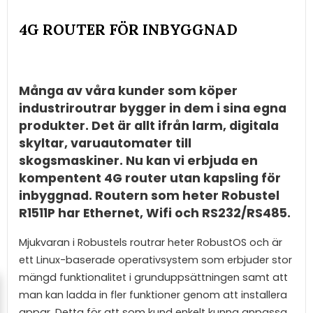
4G ROUTER FÖR INBYGGNAD
Många av våra kunder som köper
industriroutrar bygger in dem i sina egna
produkter. Det är allt ifrån larm, digitala
skyltar, varuautomater till
skogsmaskiner. Nu kan vi erbjuda en
kompentent 4G router utan kapsling för
inbyggnad. Routern som heter Robustel
R1511P har Ethernet, Wifi och RS232/RS485.
Mjukvaran i Robustels routrar heter RobustOS och är
ett Linux-baserade operativsystem som erbjuder stor
mängd funktionalitet i grunduppsättningen samt att
man kan ladda in fler funktioner genom att installera
appar. Detta för att som kund enkelt kunna anpassa