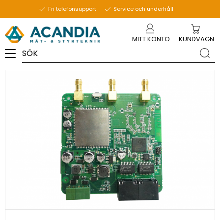
12 november 2020
Fri telefonsupport
Service och underhåll
Meny
MITT KONTO
KUNDVAGN