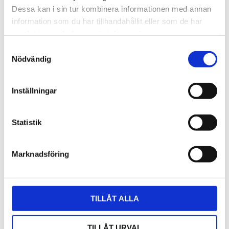
december (5)
Dessa kan i sin tur kombinera informationen med annan
november (20)
information som du har tillhandahållit eller som de har
oktober (8)
samlat in när du har använt deras tjänster.
september (2)
Samtyckesval
augusti (1)
Nödvändig
juli (1)
maj (2)
mars (2)
Inställningar
februari (1)
januari (4)
Statistik
2023
november (2)
oktober (42)
Marknadsföring
september (35)
juni (1)
mars (1)
februari (4)
TILLÅT ALLA
2022
december (2)
TILLÅT URVAL