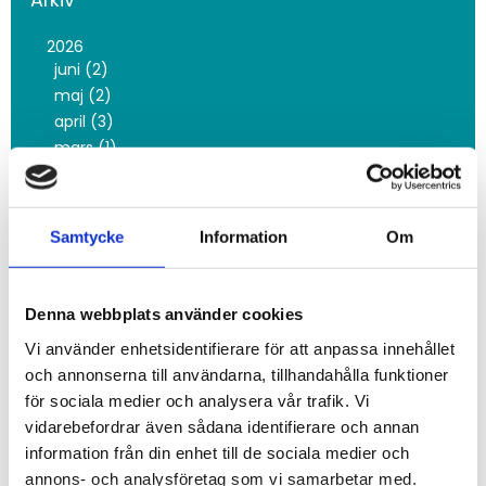
Arkiv
2026
juni (2)
maj (2)
april (3)
mars (1)
februari (16)
januari (3)
2025
Samtycke
Information
Om
november (3)
oktober (10)
september (2)
Denna webbplats använder cookies
juni (5)
Vi använder enhetsidentifierare för att anpassa innehållet
maj (8)
och annonserna till användarna, tillhandahålla funktioner
mars (5)
för sociala medier och analysera vår trafik. Vi
februari (9)
vidarebefordrar även sådana identifierare och annan
januari (12)
information från din enhet till de sociala medier och
2024
annons- och analysföretag som vi samarbetar med.