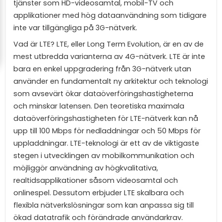
tjänster som HD-videosamtal, mobil-TV och
applikationer med hög dataanvändning som tidigare
inte var tillgängliga på 3G-nätverk.
Vad är LTE? LTE, eller Long Term Evolution, är en av de
mest utbredda varianterna av 4G-nätverk. LTE är inte
bara en enkel uppgradering från 3G-nätverk utan
använder en fundamentalt ny arkitektur och teknologi
som avsevärt ökar dataöverföringshastigheterna
och minskar latensen. Den teoretiska maximala
dataöverföringshastigheten för LTE-nätverk kan nå
upp till 100 Mbps för nedladdningar och 50 Mbps för
uppladdningar. LTE-teknologi är ett av de viktigaste
stegen i utvecklingen av mobilkommunikation och
möjliggör användning av högkvalitativa,
realtidsapplikationer såsom videosamtal och
onlinespel. Dessutom erbjuder LTE skalbara och
flexibla nätverkslösningar som kan anpassa sig till
ökad datatrafik och förändrade användarkrav.