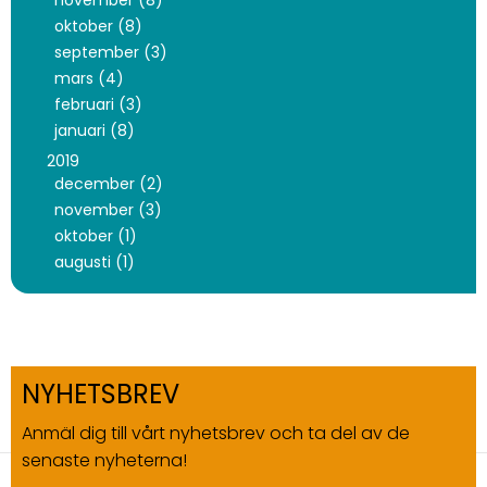
november (8)
oktober (8)
september (3)
mars (4)
februari (3)
januari (8)
2019
december (2)
november (3)
oktober (1)
augusti (1)
NYHETSBREV
Anmäl dig till vårt nyhetsbrev och ta del av de
senaste nyheterna!