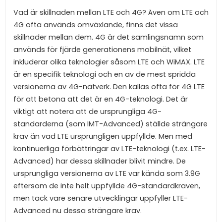
Vad är skillnaden mellan LTE och 4G? Även om LTE och
4G ofta används omväxlande, finns det vissa
skillnader mellan dem. 4G är det samlingsnamn som
används för fjärde generationens mobilnät, vilket
inkluderar olika teknologier såsom LTE och WiMAX. LTE
är en specifik teknologi och en av de mest spridda
versionerna av 4G-nätverk. Den kallas ofta för 4G LTE
för att betona att det är en 4G-teknologi. Det är
viktigt att notera att de ursprungliga 4G-
standarderna (som IMT-Advanced) ställde strängare
krav än vad LTE ursprungligen uppfyllde. Men med
kontinuerliga förbättringar av LTE-teknologi (t.ex. LTE-
Advanced) har dessa skillnader blivit mindre. De
ursprungliga versionerna av LTE var kända som 3.9G
eftersom de inte helt uppfyllde 4G-standardkraven,
men tack vare senare utvecklingar uppfyller LTE-
Advanced nu dessa strängare krav.