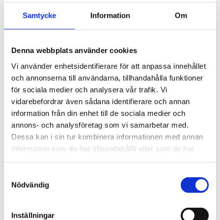
mobilnätverken.
Samtycke
Information
Om
Denna webbplats använder cookies
Vi använder enhetsidentifierare för att anpassa innehållet
Kategorier
och annonserna till användarna, tillhandahålla funktioner
för sociala medier och analysera vår trafik. Vi
Produkter (55)
vidarebefordrar även sådana identifierare och annan
Applikationer (23)
information från din enhet till de sociala medier och
Funktioner (16)
annons- och analysföretag som vi samarbetar med.
Tjänster (11)
Dessa kan i sin tur kombinera informationen med annan
Nyhetsbrev (5)
information som du har tillhandahållit eller som de har
samlat in när du har använt deras tjänster.
Taggar
Samtyckesval
Nödvändig
Givare
Fjärrmätning
Sensor
Inställningar