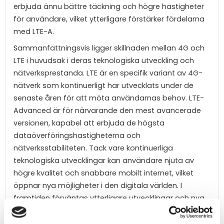
erbjuda ännu bättre täckning och högre hastigheter
för användare, vilket ytterligare förstärker fördelarna
med LTE-A.
Sammanfattningsvis ligger skillnaden mellan 4G och
LTE i huvudsak i deras teknologiska utveckling och
nätverksprestanda. LTE är en specifik variant av 4G-
nätverk som kontinuerligt har utvecklats under de
senaste åren för att möta användarnas behov. LTE-
Advanced är för närvarande den mest avancerade
versionen, kapabel att erbjuda de högsta
dataöverföringshastigheterna och
nätverksstabiliteten. Tack vare kontinuerliga
teknologiska utvecklingar kan användare njuta av
högre kvalitet och snabbare mobilt internet, vilket
öppnar nya möjligheter i den digitala världen. I
framtiden förväntas ytterligare utvecklingar och nya
teknologier dyka upp, vilket ytterligare kommer att
förbättra prestandan och tillförlitligheten hos