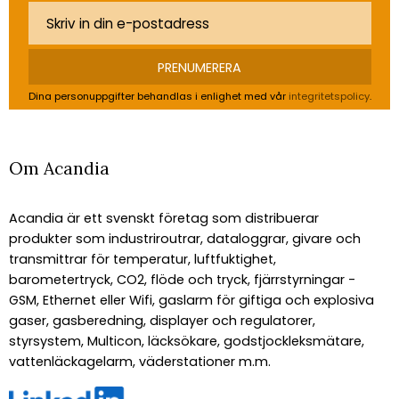
PRENUMERERA
Dina personuppgifter behandlas i enlighet med vår
integritetspolicy
.
Om Acandia
Acandia är ett svenskt företag som distribuerar
produkter som industriroutrar, dataloggrar, givare och
transmittrar för temperatur, luftfuktighet,
barometertryck, CO2, flöde och tryck, fjärrstyrningar -
GSM, Ethernet eller Wifi, gaslarm för giftiga och explosiva
gaser, gasberedning, displayer och regulatorer,
styrsystem, Multicon, läcksökare, godstjockleksmätare,
vattenläckagelarm, väderstationer m.m.