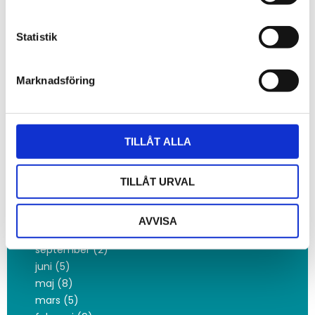
Fjärrstyrning
Statistik
Arkiv
Marknadsföring
2026
juni (2)
maj (2)
april (3)
TILLÅT ALLA
mars (1)
februari (16)
januari (3)
TILLÅT URVAL
2025
november (3)
AVVISA
oktober (10)
september (2)
juni (5)
maj (8)
mars (5)