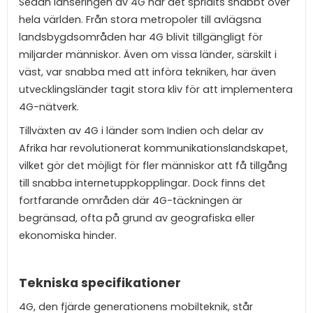
Sedan lanseringen av 4G har det spridits snabbt över
hela världen. Från stora metropoler till avlägsna
landsbygdsområden har 4G blivit tillgängligt för
miljarder människor. Även om vissa länder, särskilt i
väst, var snabba med att införa tekniken, har även
utvecklingsländer tagit stora kliv för att implementera
4G-nätverk.
Tillväxten av 4G i länder som Indien och delar av
Afrika har revolutionerat kommunikationslandskapet,
vilket gör det möjligt för fler människor att få tillgång
till snabba internetuppkopplingar. Dock finns det
fortfarande områden där 4G-täckningen är
begränsad, ofta på grund av geografiska eller
ekonomiska hinder.
Tekniska specifikationer
4G, den fjärde generationens mobilteknik, står