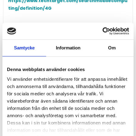
https://www.techtarget.com/searchmobilecompu
ting/definition/4G
Kategorier
Samtycke
Information
Om
Produkter (55)
Applikationer (23)
Denna webbplats använder cookies
Funktioner (16)
Vi använder enhetsidentifierare för att anpassa innehållet
Tjänster (11)
och annonserna till användarna, tillhandahålla funktioner
Nyhetsbrev (5)
för sociala medier och analysera vår trafik. Vi
vidarebefordrar även sådana identifierare och annan
Taggar
information från din enhet till de sociala medier och
annons- och analysföretag som vi samarbetar med.
Givare
Dessa kan i sin tur kombinera informationen med annan
Fjärrmätning
information som du har tillhandahållit eller som de har
Sensor