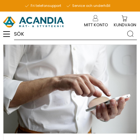
26 september 2023
Fri telefonsupport
Service och underhåll
Meny
MITT KONTO
KUNDVAGN