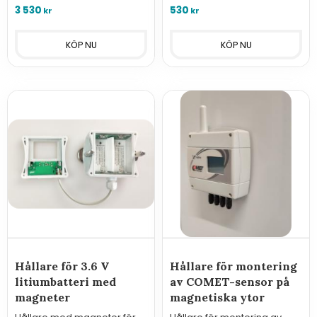
magnetisk givare för
3 530
530
kr
kr
yttemperatur. Larm, LCD-
display, minnesfunktion.
Hållare för 3.6 V
Hållare för montering
litiumbatteri med
av COMET-sensor på
magneter
magnetiska ytor