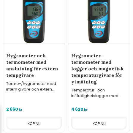
Hygrometer och
Hygrometer-
termometer med
termometer med
anslutning för extern
logger och magnetisk
tempgivare
temperaturgivare för
ytmätning
Termo-/hygrometer med
intern givare och extern
Temperatur- och
ingång. Larm, LCD-display
luftfuktighetslogger med
med bakgrundsbelysning,
intern givare och magnetisk
samt minne för max/min-
yttemperaturgivare. Lagrar
2 660
4 620
kr
kr
värden.
16 000 värden, med USB och
gratis PC-mjukvara.