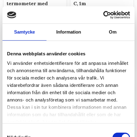
termometer med
C, 1m
intern givare
Kabel USB-A till USB-C, 1
LoRaWAN
meter för dataöverföring
Sensor med LoRaWAN-
nätverksutgång som mäter
Samtycke
Information
Om
temperatur, IP65.
2 490
170
kr
kr
Denna webbplats använder cookies
Vi använder enhetsidentifierare för att anpassa innehållet
och annonserna till användarna, tillhandahålla funktioner
för sociala medier och analysera vår trafik. Vi
vidarebefordrar även sådana identifierare och annan
information från din enhet till de sociala medier och
annons- och analysföretag som vi samarbetar med.
Dessa kan i sin tur kombinera informationen med annan
information som du har tillhandahållit eller som de har
samlat in när du har använt deras tjänster.
Samtyckesval