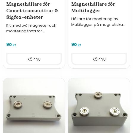
Magnethållare för
Magnethållare för
Comet transmittrar &
Multilogger
Sigfox-enheter
Hållare för montering av
Multilogger på magnetiska
KIt med två magneter och
ytor
monteringsmtrl för
montering av Comet
transmittrar och SIG-
90
90
kr
kr
foxenheter på magnetiska
underlag.