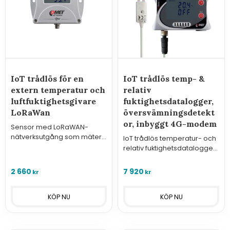
IoT trådlös för en
IoT trådlös temp- &
extern temperatur och
relativ
luftfuktighetsgivare
fuktighetsdatalogger,
LoRaWan
översvämningsdetekt
or, inbyggt 4G-modem
Sensor med LoRaWAN-
nätverksutgång som mäter
IoT trådlös temperatur- och
temperatur och luftfuktighet
relativ fuktighetsdatalogger
från en extern givare.
med
översvämningsdetektor,
2 660
7 920
kr
kr
med inbyggt 4G-modem