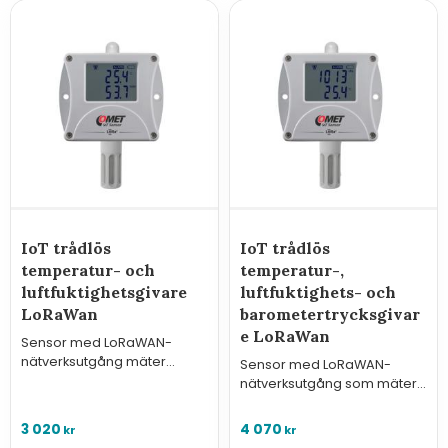
IoT trådlös
IoT trådlös
temperatur- och
temperatur-,
luftfuktighetsgivare
luftfuktighets- och
LoRaWan
barometertrycksgivar
e LoRaWan
Sensor med LoRaWAN-
nätverksutgång mäter
Sensor med LoRaWAN-
temperatur och luftfuktighet
nätverksutgång som mäter
via den inbyggda sensorn.
temperatur, luftfuktighet,
lufttryck.
3 020
4 070
kr
kr