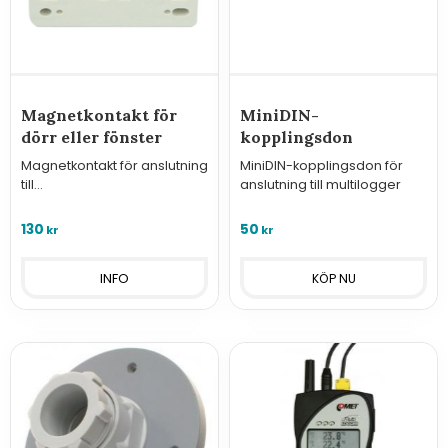
Magnetkontakt för
MiniDIN-
dörr eller fönster
kopplingsdon
Magnetkontakt för anslutning
MiniDIN-kopplingsdon för
till
anslutning till multilogger
övervakningssystem/regulat
orer i serien Hxx3x eller GSM-
130
50
kr
kr
styrningar.
INFO