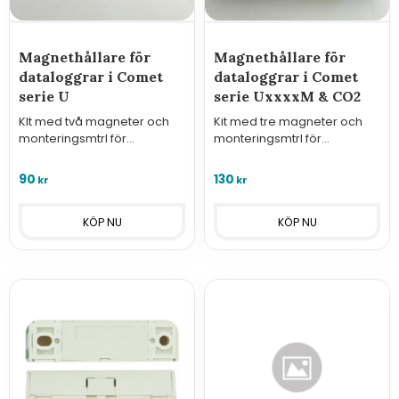
Magnethållare för
Magnethållare för
dataloggrar i Comet
dataloggrar i Comet
serie U
serie UxxxxM & CO2
KIt med två magneter och
Kit med tre magneter och
monteringsmtrl för
monteringsmtrl för
fastsättning av dataloggrar i
fastsättning av dataloggrar i
serie U på magnetiska
serie UxxxM eller Uxxx med
90
130
kr
kr
underlag.
CO2 på magnetiska
underlag.