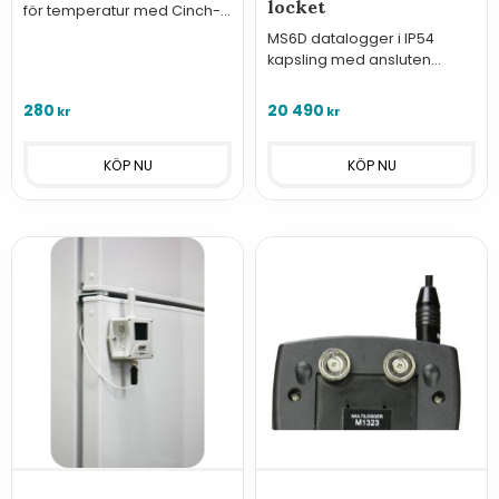
locket
för temperatur med Cinch-
kontakt för handhållna
MS6D datalogger i IP54
instrumenten i serie
kapsling med ansluten
Commeter.
terminal i locket
280
20 490
kr
kr