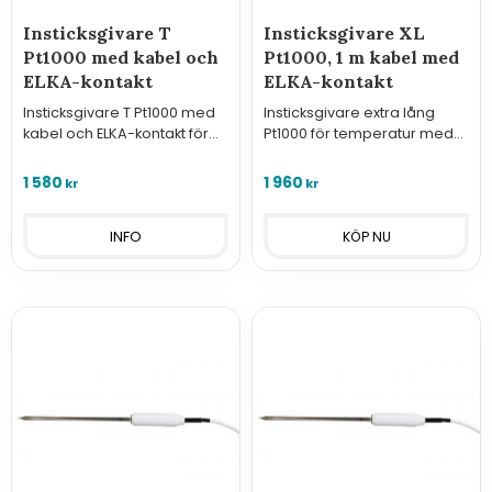
Insticksgivare T
Insticksgivare XL
Pt1000 med kabel och
Pt1000, 1 m kabel med
ELKA-kontakt
ELKA-kontakt
Insticksgivare T Pt1000 med
Insticksgivare extra lång
kabel och ELKA-kontakt för
Pt1000 för temperatur med
loggrar i serie U, S och R.
kabel och ELKA-kontakt för
samt Sigfox-moduler.
loggrar i serie U, S och R.
1 580
1 960
kr
kr
samt Sigfox-moduler.
INFO