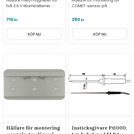
Hållare med magneter för
Hållare för montering av
två 3.6 V litiumbatterier
COMET-sensor på
magnetiska ytor, 4 kraftfulla
neodymiummagneter
710
260
kr
kr
Hållare för montering
Insticksgivare Pt1000,