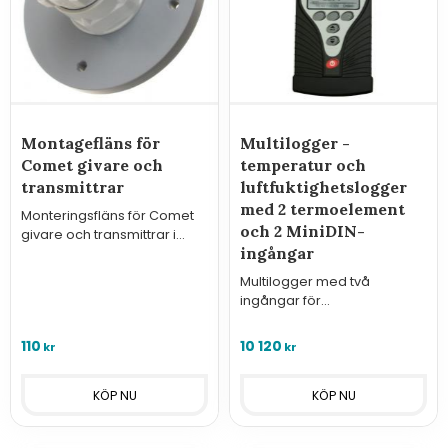
Montagefläns för
Multilogger -
Comet givare och
temperatur och
transmittrar
luftfuktighetslogger
med 2 termoelement
Monteringsfläns för Comet
och 2 MiniDIN-
givare och transmittrar i
ingångar
ventilationskanal och
liknande
Multilogger med två
ingångar för
temperatur/luftfuktighet eller
Pt1000 och två för
110
10 120
kr
kr
termoelement.