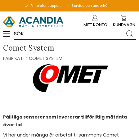
Fri telefonsupport
Service och underhåll
Meny
MITT KONTO
KUNDVAGN
Comet System
FABRIKAT
COMET SYSTEM
Pålitliga sensorer som levererar tillförlitlig mätdata
över tid.
Vi har under många år arbetat tillsammans Comet