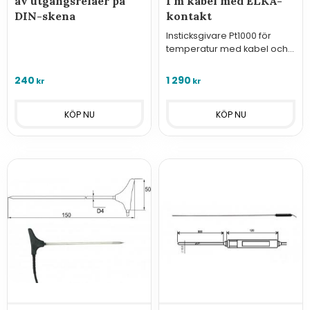
av utgångsreläer på
1 m kabel med ELKA-
DIN-skena
kontakt
Insticksgivare Pt1000 för
temperatur med kabel och
ELKA-kontakt för loggrar i
serie U, S och R. samt Sigfox-
240
1 290
kr
kr
moduler.