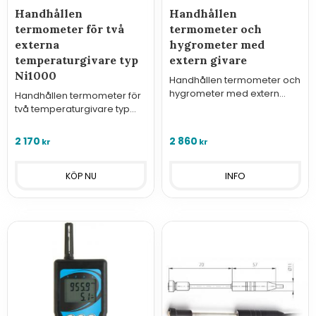
Handhållen
Handhållen
termometer för två
termometer och
externa
hygrometer med
temperaturgivare typ
extern givare
Ni1000
Handhållen termometer och
hygrometer med extern
Handhållen termometer för
givare.
två temperaturgivare typ
Ni1000 med kontaktdon typ
Cinch - Commeter.
2 170
2 860
kr
kr
INFO