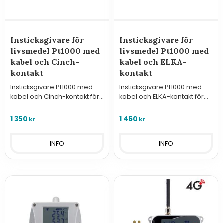
Insticksgivare för
Insticksgivare för
livsmedel Pt1000 med
livsmedel Pt1000 med
kabel och Cinch-
kabel och ELKA-
kontakt
kontakt
Insticksgivare Pt1000 med
Insticksgivare Pt1000 med
kabel och Cinch-kontakt för
kabel och ELKA-kontakt för
mätning av temperatur i bl.a.
mätning av temperatur i bl.a.
livsmedel och anslutning till
livsmedel och Comet
1 350
1 460
kr
kr
Comets portabla
dataloggrar i serie U, S och R
dataloggrar.
samt Sigfox.
INFO
INFO