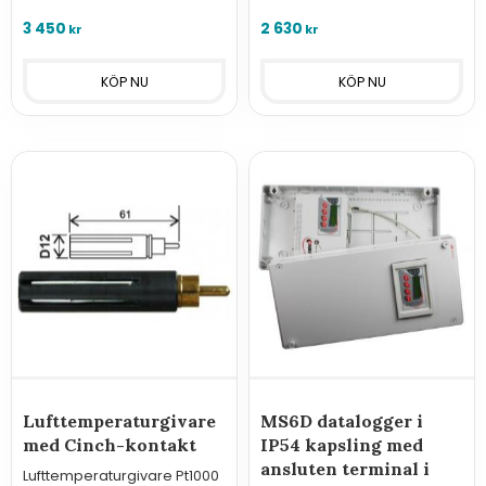
lösning för att implementera
utgång för montering inom-
LoRa och COMET Cloud.
eller utomhus.
3 450
2 630
kr
kr
Lufttemperaturgivare
MS6D datalogger i
med Cinch-kontakt
IP54 kapsling med
ansluten terminal i
Lufttemperaturgivare Pt1000