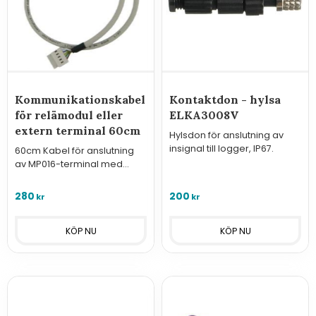
Kommunikationskabel
Kontaktdon - hylsa
för relämodul eller
ELKA3008V
extern terminal 60cm
​Hylsdon för anslutning av
insignal till logger, IP67.
60cm ​Kabel för anslutning
av MP016-terminal med
display och knappsats eller
MP018-utgångsrelämodul
280
200
kr
kr