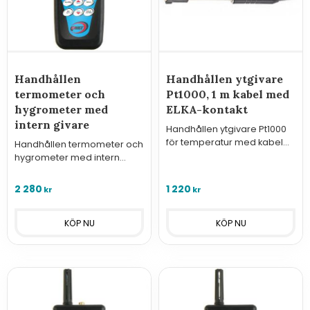
Handhållen
Handhållen ytgivare
termometer och
Pt1000, 1 m kabel med
hygrometer med
ELKA-kontakt
intern givare
Handhållen ytgivare Pt1000
för temperatur med kabel
Handhållen termometer och
och ELKA-kontakt för loggrar
hygrometer med intern
i serie U, S och R. samt
givare - Commeter.
Sigfox-moduler.
2 280
1 220
kr
kr