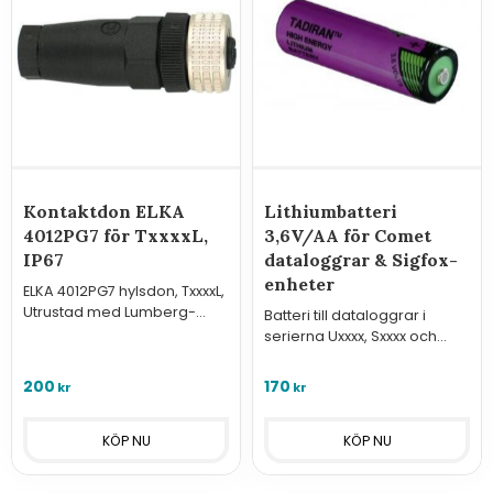
Kontaktdon ELKA
Lithiumbatteri
4012PG7 för TxxxxL,
3,6V/AA för Comet
IP67
dataloggrar & Sigfox-
enheter
​ELKA 4012PG7 hylsdon, TxxxxL,
Utrustad med Lumberg-
Batteri till dataloggrar i
stiftdon.
serierna Uxxxx, Sxxxx och
Rxxxx samt Sigfox-enheterna
från Comet System.
200
170
kr
kr