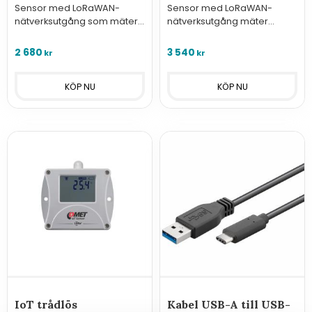
Sensor med LoRaWAN-
Sensor med LoRaWAN-
nätverksutgång som mäter
nätverksutgång mäter
temperatur från extern
temperatur genom den
Pt1000-givare på kabel.
inbyggda sensorn och två
2 680
3 540
kr
kr
externa Pt1000-givare på
kabel.
IoT trådlös
Kabel USB-A till USB-