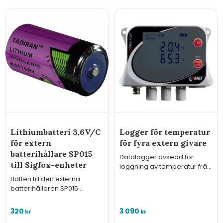
Lithiumbatteri 3,6V/C
Logger för temperatur
för extern
för fyra extern givare
batterihållare SP015
Datalogger avsedd för
till Sigfox-enheter
loggning av temperatur från
upp till fyra externa Pt1000-
Batteri till den externa
givare
batterihållaren SP015
avsedd för mätarna för
Sigfox IoT från Comet
320
3 090
kr
kr
System.