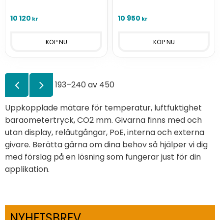
MiniDIN, batteridriven.
barometertryckslogger med
2 universalingångar och 2
10 120
10 950
kr
kr
MiniDIN
193–
240
av
450
Uppkopplade mätare för temperatur, luftfuktighet
baraometertryck, CO2 mm. Givarna finns med och
utan display, reläutgångar, PoE, interna och externa
givare. Berätta gärna om dina behov så hjälper vi dig
med förslag på en lösning som fungerar just för din
applikation.
NYHETSBREV