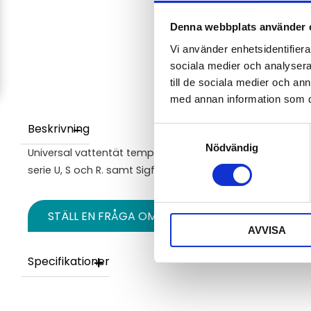
Denna webbplats använder 
Vi använder enhetsidentifierar
sociala medier och analysera 
till de sociala medier och a
med annan information som du 
Beskrivning
Samtyckesval
Nödvändig
Universal vattentät temperaturgivare typ Pt1000 med kont
serie U, S och R. samt Sigfox-moduler från Comet Syste
STÄLL EN FRÅGA OM PRODUKTEN
AVVISA
Specifikationer