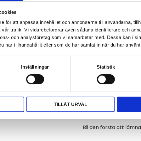
Artikelnr
cookies
Tillverkare
e för att anpassa innehållet och annonserna till användarna, tillh
Läs mer
vår trafik. Vi vidarebefordrar även sådana identifierare och anna
nnons- och analysföretag som vi samarbetar med. Dessa kan i sin
Visa alla produkter frå
har tillhandahållit eller som de har samlat in när du har använt 
Omdömen
Inställningar
Statistik
aktdon för anslutning till i
Du
m.
TILLÅT URVAL
Bli den första att läm