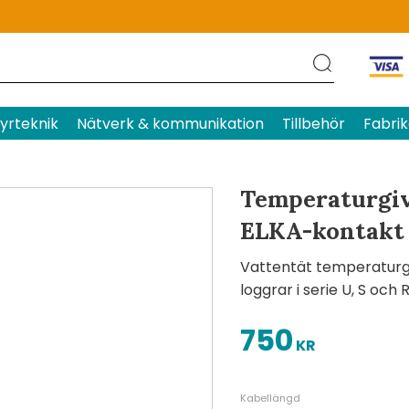
Produktens betyg
Baserat p
yrteknik
Nätverk & kommunikation
Tillbehör
Fabrik
Temperaturgiv
ELKA-kontakt
Vattentät temperaturg
loggrar i serie U, S och
750
KR
Kabellängd