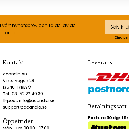
ll vårt nyhetsbrev och ta del av de
eterna!
Dina per
Kontakt
Leverans
Acandia AB
Vintervägen 2B
13540 TYRESÖ
Tel.: 08-52 22 40 30
E-post:
info@acandia.se
Betalningssätt
support@acandia.se
Faktura 30 dgr för
Öppettider
Mån - Fre 08.00 - 17.00