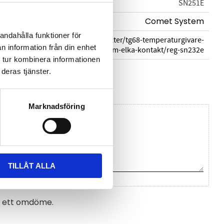
SN251E
Comet System
andahålla funktioner för
cometsystem.se/produkter/tg68-temperaturgivare-
n information från din enhet
pt1000-2-m-kabel-m-elka-kontakt/reg-sn232e
 tur kombinera informationen
n Comet System
deras tjänster.
Marknadsföring
TILLÅT ALLA
na ett omdöme.