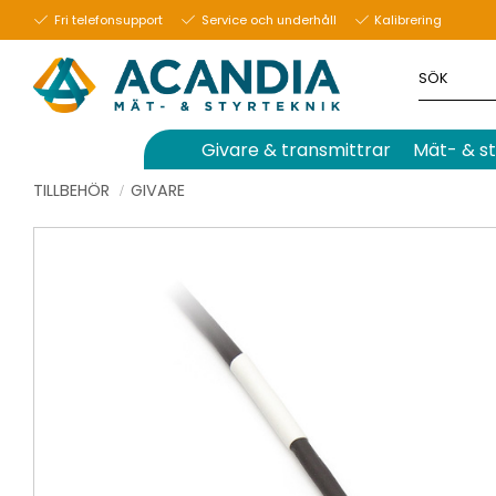
Fri telefonsupport
Service och underhåll
Kalibrering
Givare & transmittrar
Mät- & st
TILLBEHÖR
GIVARE