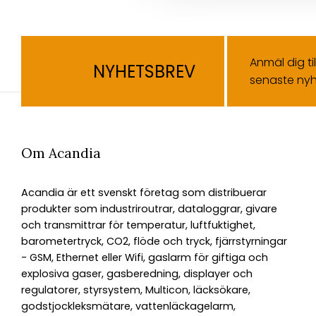
Anmäl dig ti
NYHETSBREV
senaste nyh
Om Acandia
Acandia är ett svenskt företag som distribuerar
produkter som industriroutrar, dataloggrar, givare
och transmittrar för temperatur, luftfuktighet,
barometertryck, CO2, flöde och tryck, fjärrstyrningar
- GSM, Ethernet eller Wifi, gaslarm för giftiga och
explosiva gaser, gasberedning, displayer och
regulatorer, styrsystem, Multicon, läcksökare,
godstjockleksmätare, vattenläckagelarm,