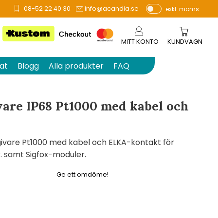
08-52 22 40 30
info@acandia.se
exkl. moms
å 0 betyg.
P
ri
s
MITT KONTO
KUNDVAGN
e
r
at
Blogg
Alla produkter
FAQ
vi
s
a
are IP68 Pt1000 med kabel och
s
ivare Pt1000 med kabel och ELKA-kontakt för
 R. samt Sigfox-moduler.
Ge ett omdöme!