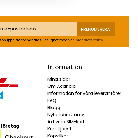
PRENUMERERA
sonuppgifter behandlas i enlighet med vår
integritetspolicy
.
Information
Mina sidor
Om Acandia
Information för våra leverantörer
FAQ
Blogg
Nyhetsbrev arkiv
Aktivera SIM-kort
 företag
Kundtjänst
Köpvillkor