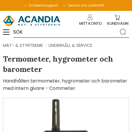
Fri telefonsupport
Service och underhåll
Meny
MITT KONTO
KUNDVAGN
MÄT- & STYRTEKNIK
UNDERHÅLL & SERVICE
Termometer, hygrometer och
barometer
Handhållen termometer, hygrometer och barometer
med intern givare - Commeter.