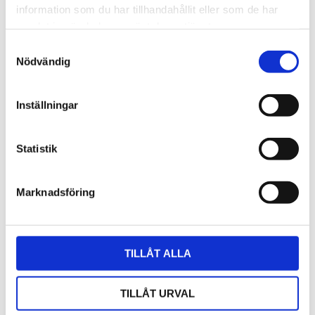
information som du har tillhandahållit eller som de har
samlat in när du har använt deras tjänster.
Samtyckesval
Nödvändig
Inställningar
Statistik
Marknadsföring
TILLÅT ALLA
Nätadapter 12VDC 0,5 A
TILLÅT URVAL
Plug-in med DC kontakt 2.1/5.5/11