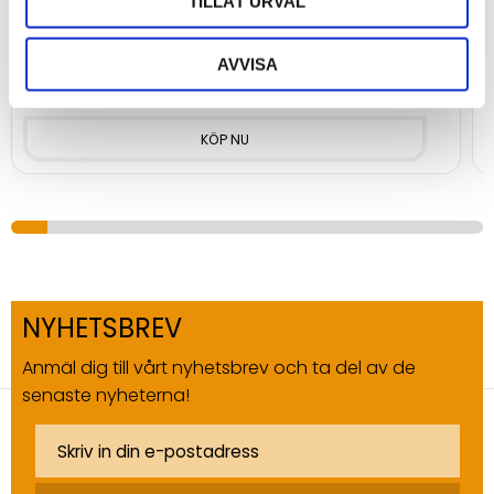
TILLÅT URVAL
Styrmodul för siren och blixtljus via Modbus RTU – enkel
B
installation och separat kontroll av larmfunktioner.
F
AVVISA
1 560
1
kr
NYHETSBREV
Anmäl dig till vårt nyhetsbrev och ta del av de
senaste nyheterna!