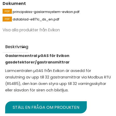
Dokument
principskiss-gaslarmsystem-evikon.pdf
datablad-e871c_ds_en.pdf
Visa alla produkter från Evikon
Beskrivning
Gaslarmcentral
µGAS för Evikon
gasdetektorer/gastransmittrar
Larmcentralen µGAS från Evikon är avsedd för
anslutning av upp till 32 gastransmittrar via Modbus RTU
(RS485), den kan även styra upp till 32 varningsskyltar
eller slavdon för siren och blixtljus.
STÄLL EN FRÅGA OM PRODUKTEN