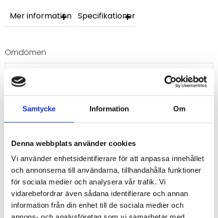
Mer information
Specifikationer
Omdömen
Du
Samtycke
Information
Om
Denna webbplats använder cookies
Bli den första att lämna ett omdöme.
Vi använder enhetsidentifierare för att anpassa innehållet
och annonserna till användarna, tillhandahålla funktioner
för sociala medier och analysera vår trafik. Vi
vidarebefordrar även sådana identifierare och annan
information från din enhet till de sociala medier och
annons- och analysföretag som vi samarbetar med.