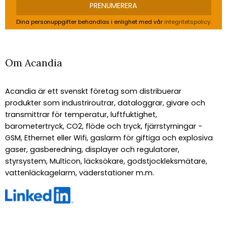
PRENUMERERA
Dina personuppgifter behandlas i enlighet med vår
integritetspolicy
.
Om Acandia
Acandia är ett svenskt företag som distribuerar
produkter som industriroutrar, dataloggrar, givare och
transmittrar för temperatur, luftfuktighet,
barometertryck, CO2, flöde och tryck, fjärrstyrningar -
GSM, Ethernet eller Wifi, gaslarm för giftiga och explosiva
gaser, gasberedning, displayer och regulatorer,
styrsystem, Multicon, läcksökare, godstjockleksmätare,
vattenläckagelarm, väderstationer m.m.