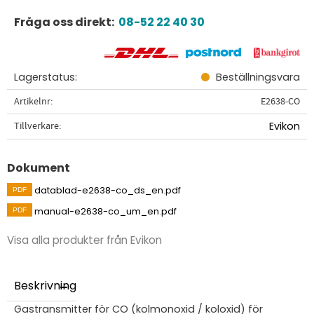
Fråga oss direkt:
08-52 22 40 30
Lagerstatus
Beställningsvara
Artikelnr
E2638-CO
Tillverkare
Evikon
Dokument
datablad-e2638-co_ds_en.pdf
manual-e2638-co_um_en.pdf
Visa alla produkter från Evikon
Beskrivning
Gastransmitter för CO (kolmonoxid / koloxid) för