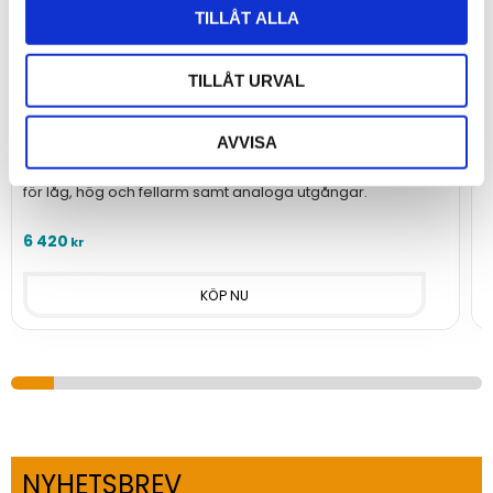
TILLÅT ALLA
TILLÅT URVAL
Gaslarmcentral µGAS 1-32 kanaler
K
AVVISA
Larmcentral för upp till 32 gasdetektorer med reläutgångar
K
för låg, hög och fellarm samt analoga utgångar.
l
6 420
1
kr
NYHETSBREV