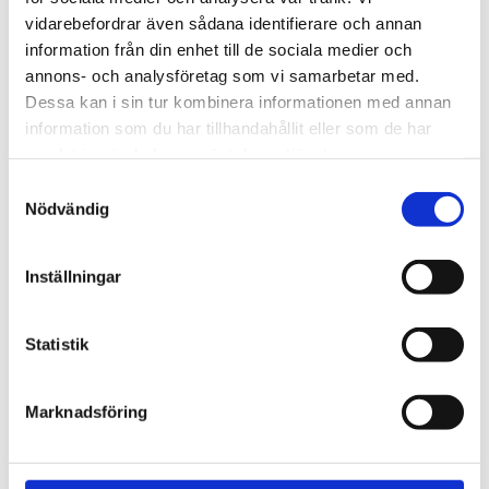
Bli den första att lämna ett omdöme.
vidarebefordrar även sådana identifierare och annan
information från din enhet till de sociala medier och
annons- och analysföretag som vi samarbetar med.
Dessa kan i sin tur kombinera informationen med annan
information som du har tillhandahållit eller som de har
samlat in när du har använt deras tjänster.
Samtyckesval
Nödvändig
Inställningar
Statistik
Marknadsföring