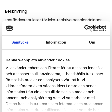
Beskrivning
Fastflödesregulator för icke-reaktiva gasblandningar
som CO, CH4, C3H8, CO2, H2, C2H2, N2, luft, m.fl.
Flöde: 0,5 l/min
Samtycke
Information
Om
STÄLL EN FRÅGA OM PRODUKTEN
Denna webbplats använder cookies
Vi använder enhetsidentifierare för att anpassa innehållet
och annonserna till användarna, tillhandahålla funktioner
Omdömen
för sociala medier och analysera vår trafik. Vi
vidarebefordrar även sådana identifierare och annan
Du
information från din enhet till de sociala medier och
annons- och analysföretag som vi samarbetar med.
Dessa kan i sin tur kombinera informationen med annan
information som du har tillhandahållit eller som de har