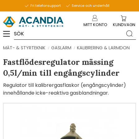
Fri telefonsupport
Service och underhåll
Meny
MITT KONTO
KUNDVAGN
MÄT- & STYRTEKNIK
GASLARM
KALIBRERING & LARMDON
Fastflödesregulator mässing
0,5l/min till engångscylinder
Regulator till kalibrergasflaskor (engångscylinder)
innehållande icke-reaktiva gasblandningar.