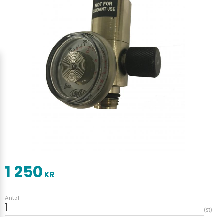
1 250
KR
Antal
st