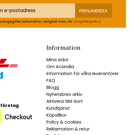
PRENUMERERA
sonuppgifter behandlas i enlighet med vår
integritetspolicy
.
Information
Mina sidor
Om Acandia
Information för våra leverantörer
FAQ
Blogg
Nyhetsbrev arkiv
Aktivera SIM-kort
 företag
Kundtjänst
Köpvillkor
Policy & cookies
Reklamation & retur