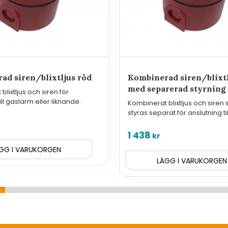
ad siren/blixtljus röd
Kombinerad siren/blixtl
med separerad styrning
lixtljus och siren för
ill gaslarm eller liknande.
Kombinerat blixtljus och siren
styras separat för anslutning t
eller liknande.
1 438
kr