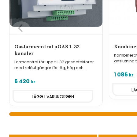
Gaslarmcentral µGAS 1-32
Kombiner
kanaler
Kombinerat b
anslutning t
Larmcentral för upp till 32 gasdetektorer
med reläutgångar för låg, hög och
fellarm samt analoga utgångar.
1 085
kr
6 420
kr