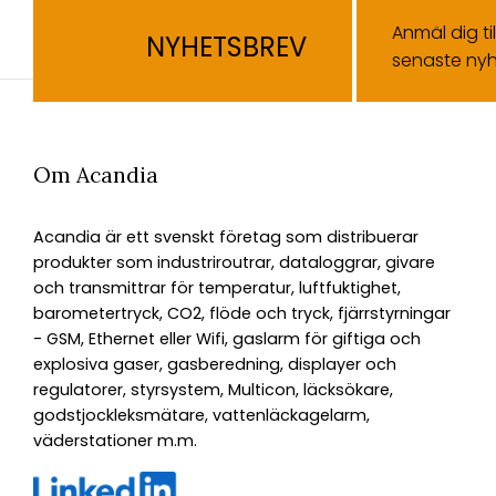
Anmäl dig ti
NYHETSBREV
senaste nyh
Om Acandia
Acandia är ett svenskt företag som distribuerar
produkter som industriroutrar, dataloggrar, givare
och transmittrar för temperatur, luftfuktighet,
barometertryck, CO2, flöde och tryck, fjärrstyrningar
- GSM, Ethernet eller Wifi, gaslarm för giftiga och
explosiva gaser, gasberedning, displayer och
regulatorer, styrsystem, Multicon, läcksökare,
godstjockleksmätare, vattenläckagelarm,
väderstationer m.m.