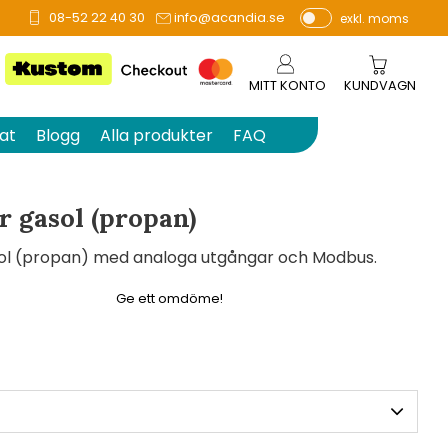
08-52 22 40 30
info@acandia.se
exkl. moms
å 0 betyg.
P
ri
s
MITT KONTO
KUNDVAGN
e
r
at
Blogg
Alla produkter
FAQ
vi
s
a
 gasol (propan)
s
sol (propan) med analoga utgångar och Modbus.
Ge ett omdöme!