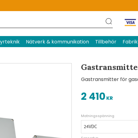
Produktens betyg
Baserat p
yrteknik
Nätverk & kommunikation
Tillbehör
Fabrik
Gastransmitter
Gastransmitter för ga
2 410
KR
Matningsspänning
Sensortyp