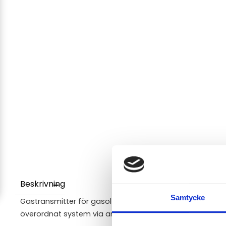
Beskrivning
Samtycke
Gastransmitter för gasol (propan C3H8) för anslutning ti
överordnat system via analoga signaler eller RS485 Mo