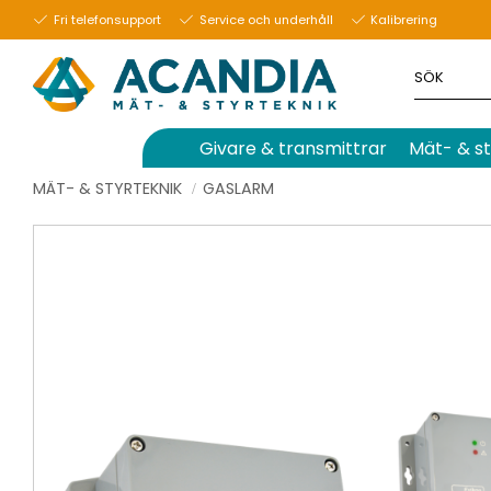
Fri telefonsupport
Service och underhåll
Kalibrering
Givare & transmittrar
Mät- & st
MÄT- & STYRTEKNIK
GASLARM