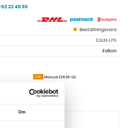
52 22 40 30
Beställningsvara
E2638-LPG
Evikon
Manual E2638-LEL
vikon
Om