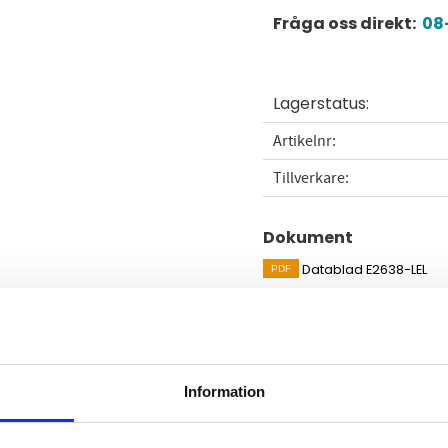
Fråga oss direkt:
08-
Lagerstatus
Artikelnr
Tillverkare
Dokument
Datablad E2638-LEL
Visa alla produkter från E
Omdömen
Information
ll larmcentral eller annat
Du
dbus RTU.