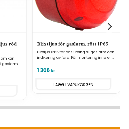
jus röd
Blixtljus för gaslarm, rött IP65
Blixtljus IP65 för anslutning till gaslarm och
indikering av fara. För montering inne eller
 som kan
ute.
ill gaslarm
1 306
kr