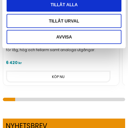
TILLÅT ALLA
TILLÅT URVAL
Gaslarmcentral µGAS 1-32 kanaler
K
AVVISA
Larmcentral för upp till 32 gasdetektorer med reläutgångar
K
för låg, hög och fellarm samt analoga utgångar.
l
6 420
1
kr
NYHETSBREV