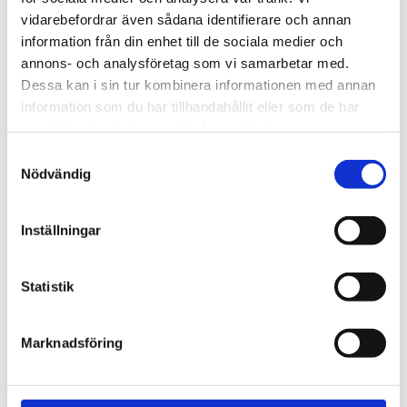
Bli den första att lämna ett omdöme.
vidarebefordrar även sådana identifierare och annan
information från din enhet till de sociala medier och
annons- och analysföretag som vi samarbetar med.
Dessa kan i sin tur kombinera informationen med annan
information som du har tillhandahållit eller som de har
samlat in när du har använt deras tjänster.
Samtyckesval
Nödvändig
Inställningar
Statistik
Marknadsföring