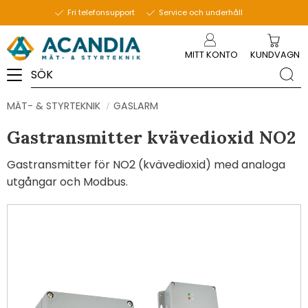
Fri telefonsupport
Service och underhåll
Meny
MITT KONTO
KUNDVAGN
MÄT- & STYRTEKNIK
GASLARM
Gastransmitter kvävedioxid NO2
Gastransmitter för NO2 (kvävedioxid) med analoga
utgångar och Modbus.